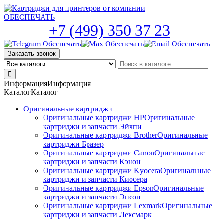
Skip
to
the
+7 (499) 350 37 23
content
Заказать звонок
Информация
Информация
Каталог
Каталог
Оригинальные картриджи
Оригинальные картриджи HP
Оригинальные
картриджи и запчасти Эйчпи
Оригинальные картриджи Brother
Оригинальные
картриджи Бразер
Оригинальные картриджи Canon
Оригинальные
картриджи и запчасти Кэнон
Оригинальные картриджи Kyocera
Оригинальные
картриджи и запчасти Киосера
Оригинальные картриджи Epson
Оригинальные
картриджи и запчасти Эпсон
Оригинальные картриджи Lexmark
Оригинальные
картриджи и запчасти Лексмарк