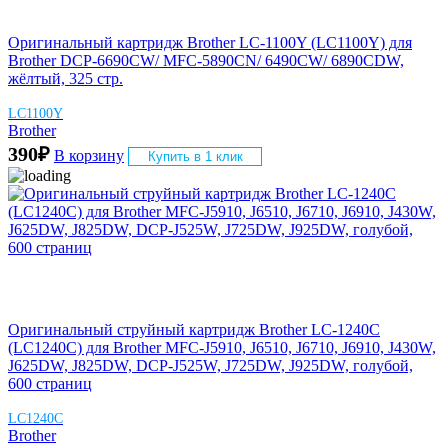
Оригинальный картридж Brother LC-1100Y (LC1100Y) для
Brother DCP-6690CW/ MFC-5890CN/ 6490CW/ 6890CDW,
жёлтый, 325 стр.
LC1100Y
Brother
390
₽
В корзину
Купить в 1 клик
Оригинальный струйный картридж Brother LC-1240C
(LC1240C) для Brother MFC-J5910, J6510, J6710, J6910, J430W,
J625DW, J825DW, DCP-J525W, J725DW, J925DW, голубой,
600 страниц
LC1240C
Brother