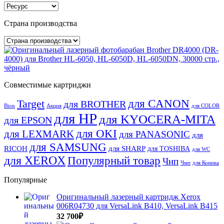
Страна производства
Совместимые картриджи
для CANON
Target
для BROTHER
Bion
Акция
для COLOR
для HP
для KYOCERA-MITA
для EPSON
для OKI
для LEXMARK
для PANASONIC
для
для SAMSUNG
RICOH
для SHARP
для TOSHIBA
для WC
для XEROX
Популярный товар
Чип
Чмп
для Коника
Популярные
Оригинальный лазерный картридж Xerox
006R04730 для VersaLink B410, VersaLink B415
32 700
₽