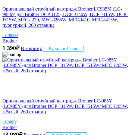
Оригинальный струйный картридж Brother LC985M (LC-
985M) для Brother DCP-J125, DCP-J140W, DCP-J315W, DCP-
J515W, MFC-J220, MFC-J265W, MFC-J410, MFC-J415W,
пурпурный, 260 страниц
LC985M
Brother
1 390
₽
В корзину
Купить в 1 клик
Оригинальный струйный картридж Brother LC-985Y
(LC985Y) для Brother DCP-J315W/ DCP-J515W/ MFC-J265W,
жёлтый, 260 страниц
LC985Y
Brother
13 980
₽
В корзину