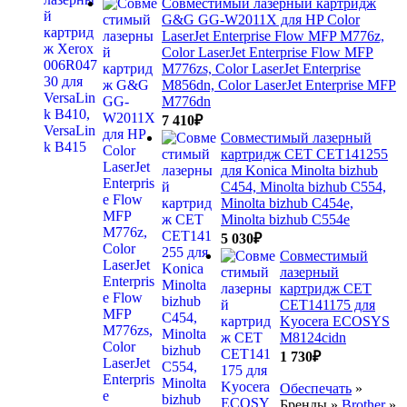
Совместимый лазерный картридж
G&G GG-W2011X для HP Color
LaserJet Enterprise Flow MFP M776z,
Color LaserJet Enterprise Flow MFP
M776zs, Color LaserJet Enterprise
M856dn, Color LaserJet Enterprise MFP
M776dn
7 410
₽
Совместимый лазерный
картридж CET CET141255
для Konica Minolta bizhub
C454, Minolta bizhub C554,
Minolta bizhub C454e,
Minolta bizhub C554e
5 030
₽
Совместимый
лазерный
картридж CET
CET141175 для
Kyocera ECOSYS
M8124cidn
1 730
₽
Обеспечать
»
Бренды »
Brother
»