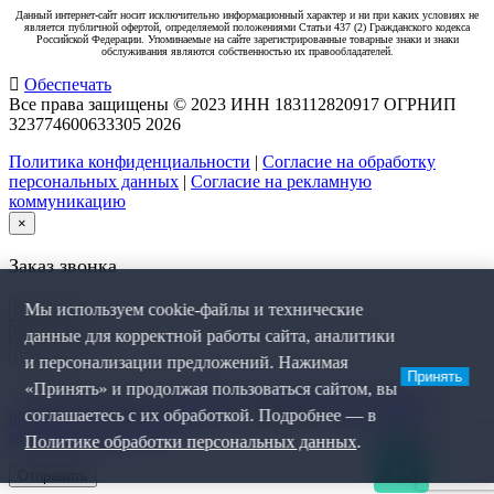
Данный интернет-сайт носит исключительно информационный характер и ни при каких условиях не
является публичной офертой, определяемой положениями Статьи 437 (2) Гражданского кодекса
Российской Федерации. Упоминаемые на сайте зарегистрированные товарные знаки и знаки
обслуживания являются собственностью их правообладателей.
Обеспечать
Все права защищены © 2023 ИНН 183112820917 ОГРНИП
323774600633305
2026
Политика конфиденциальности
|
Согласие на обработку
персональных данных
|
Согласие на рекламную
коммуникацию
×
Заказ звонка
Мы используем cookie-файлы и технические
данные для корректной работы сайта, аналитики
и персонализации предложений. Нажимая
Принять
«Принять» и продолжая пользоваться сайтом, вы
Я даю согласие на
обработку персональных данных
, на
соглашаетесь с их обработкой. Подробнее — в
рекламную коммуникацию
и соглашаюсь с
политикой
конфиденциальности
.
Политике обработки персональных данных
.
0