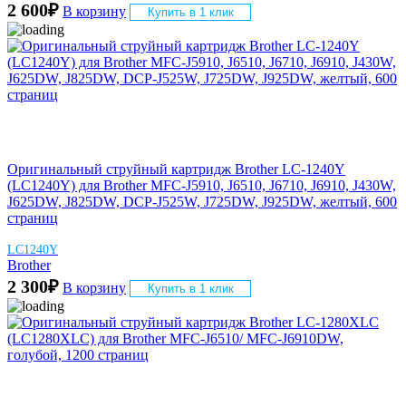
2 600
₽
В корзину
Купить в 1 клик
Оригинальный струйный картридж Brother LC-1240Y
(LC1240Y) для Brother MFC-J5910, J6510, J6710, J6910, J430W,
J625DW, J825DW, DCP-J525W, J725DW, J925DW, желтый, 600
страниц
LC1240Y
Brother
2 300
₽
В корзину
Купить в 1 клик