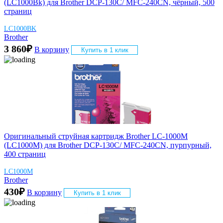
(LC1000Bk) для Brother DCP-130C/ MFC-240CN, чёрный, 500
страниц
LC1000BK
Brother
3 860
₽
В корзину
Купить в 1 клик
Оригинальный струйная картридж Brother LC-1000M
(LC1000M) для Brother DCP-130C/ MFC-240CN, пурпурный,
400 страниц
LC1000M
Brother
430
₽
В корзину
Купить в 1 клик