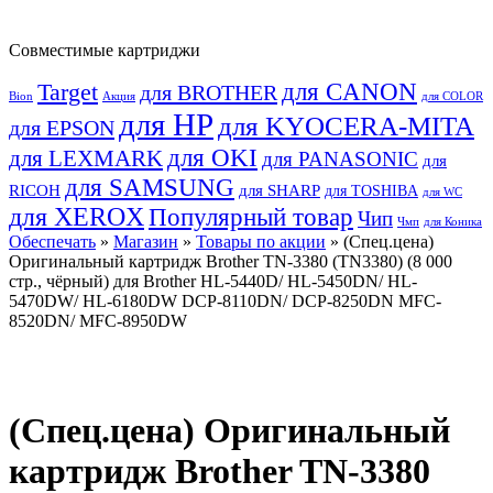
Совместимые картриджи
для CANON
Target
для BROTHER
Bion
Акция
для COLOR
для HP
для KYOCERA-MITA
для EPSON
для OKI
для LEXMARK
для PANASONIC
для
для SAMSUNG
RICOH
для SHARP
для TOSHIBA
для WC
для XEROX
Популярный товар
Чип
Чмп
для Коника
Обеспечать
»
Магазин
»
Товары по акции
» (Спец.цена)
Оригинальный картридж Brother TN-3380 (TN3380) (8 000
стр., чёрный) для Brother HL-5440D/ HL-5450DN/ HL-
5470DW/ HL-6180DW DCP-8110DN/ DCP-8250DN MFC-
8520DN/ MFC-8950DW
(Спец.цена) Оригинальный
картридж Brother TN-3380