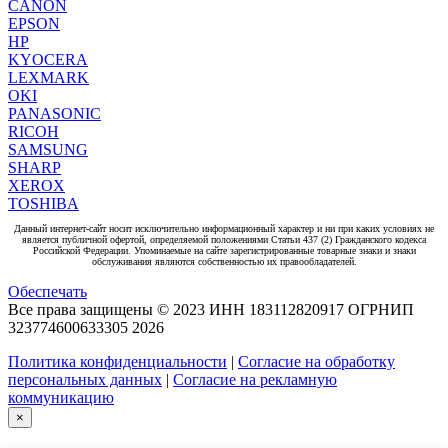
CANON
EPSON
HP
KYOCERA
LEXMARK
OKI
PANASONIC
RICOH
SAMSUNG
SHARP
XEROX
TOSHIBA
Данный интернет-сайт носит исключительно информационный характер и ни при каких условиях не
является публичной офертой, определяемой положениями Статьи 437 (2) Гражданского кодекса
Российской Федерации. Упоминаемые на сайте зарегистрированные товарные знаки и знаки
обслуживания являются собственностью их правообладателей.
Обеспечать
Все права защищены © 2023 ИНН 183112820917 ОГРНИП
323774600633305
2026
Политика конфиденциальности
|
Согласие на обработку
персональных данных
|
Согласие на рекламную
коммуникацию
×