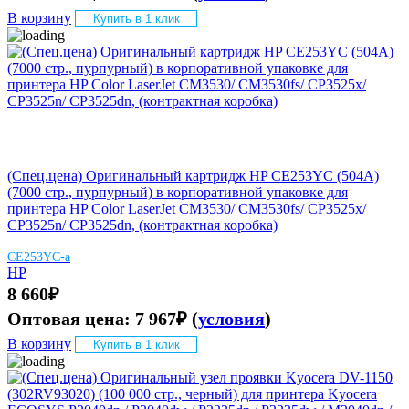
В корзину
Купить в 1 клик
(Спец.цена) Оригинальный картридж HP CE253YC (504A)
(7000 стр., пурпурный) в корпоративной упаковке для
принтера HP Color LaserJet CM3530/ CM3530fs/ CP3525x/
CP3525n/ CP3525dn, (контрактная коробка)
CE253YC-а
HP
8 660
₽
Оптовая цена:
7 967
₽
(
условия
)
В корзину
Купить в 1 клик