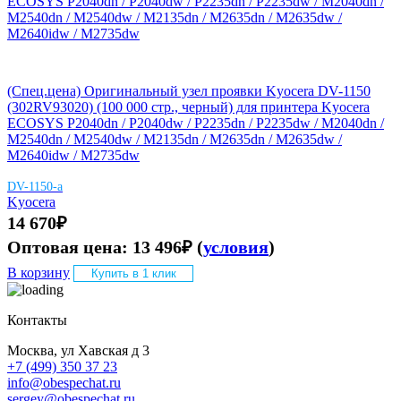
(Спец.цена) Оригинальный узел проявки Kyocera DV-1150
(302RV93020) (100 000 стр., черный) для принтера Kyocera
ECOSYS P2040dn / P2040dw / P2235dn / P2235dw / M2040dn /
M2540dn / M2540dw / M2135dn / M2635dn / M2635dw /
M2640idw / M2735dw
DV-1150-a
Kyocera
14 670
₽
Оптовая цена:
13 496
₽
(
условия
)
В корзину
Купить в 1 клик
Контакты
Москва, ул Хавская д 3
+7 (499) 350 37 23
info@obespechat.ru
sergey@obespechat.ru