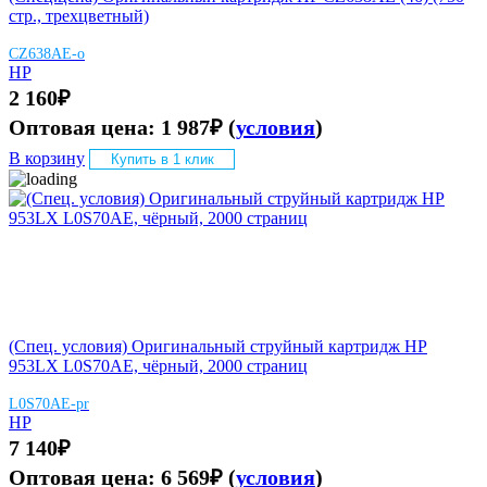
стр., трехцветный)
CZ638AE-о
HP
2 160
₽
Оптовая цена:
1 987
₽
(
условия
)
В корзину
Купить в 1 клик
(Спец. условия) Оригинальный струйный картридж HP
953LX L0S70AE, чёрный, 2000 страниц
L0S70AE-pr
HP
7 140
₽
Оптовая цена:
6 569
₽
(
условия
)