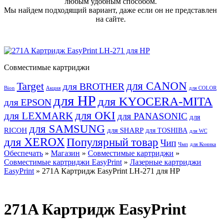
любым удобным способом.
Мы найдем подходящий вариант, даже если он не представлен
на сайте.
Совместимые картриджи
для CANON
Target
для BROTHER
Bion
Акция
для COLOR
для HP
для KYOCERA-MITA
для EPSON
для OKI
для LEXMARK
для PANASONIC
для
для SAMSUNG
RICOH
для SHARP
для TOSHIBA
для WC
для XEROX
Популярный товар
Чип
Чмп
для Коника
Обеспечать
»
Магазин
»
Совместимые картриджи
»
Совместимые картриджи EasyPrint
»
Лазерные картриджи
EasyPrint
» 271A Картридж EasyPrint LH-271 для HP
271A Картридж EasyPrint