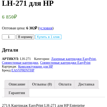
LH-271 для HP
6 850
₽
Оптовая цена:
6 302
₽
(
условия
)
Количество
В корзину
Купить в 1 клик
товара
271A
Картридж
Детали
EasyPrint
LH-
АРТИКУЛ:
LH-271
Категории:
Лазерные картриджи EasyPrint
,
271
Совместимые картриджи
,
Совместимые картриджи EasyPrint
для
Картридж:
Комплектующие для HP
HP
Бренд:
EASYPRINT
HP
Описание
Отзывы (0)
Оплата
Доставка
Гарантия
271A Картридж EasyPrint LH-271 для HP Enterprise