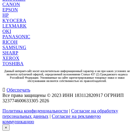
CANON
EPSON
HP
KYOCERA
LEXMARK
OKI
PANASONIC
RICOH
SAMSUNG
SHARP
XEROX
TOSHIBA
Данный интернет-сайт носит исключительно информационный характер и ни при каких условиях не
является публичной офертой, определяемой положениями Статьи 437 (2) Гражданского кодекса
Российской Федерации. Упоминаемые на сайте зарегистрированные товарные знаки и знаки
обслуживания являются собственностью их правообладателей.
Обеспечать
Все права защищены © 2023 ИНН 183112820917 ОГРНИП
323774600633305
2026
Политика конфиденциальности
|
Согласие на обработку
персональных данных
|
Согласие на рекламную
коммуникацию
×