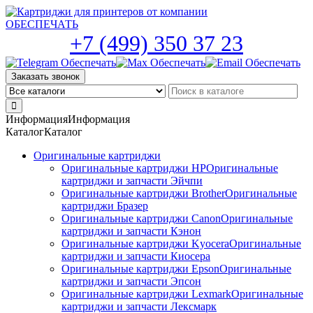
Skip
to
the
+7 (499) 350 37 23
content
Заказать звонок
Информация
Информация
Каталог
Каталог
Оригинальные картриджи
Оригинальные картриджи HP
Оригинальные
картриджи и запчасти Эйчпи
Оригинальные картриджи Brother
Оригинальные
картриджи Бразер
Оригинальные картриджи Canon
Оригинальные
картриджи и запчасти Кэнон
Оригинальные картриджи Kyocera
Оригинальные
картриджи и запчасти Киосера
Оригинальные картриджи Epson
Оригинальные
картриджи и запчасти Эпсон
Оригинальные картриджи Lexmark
Оригинальные
картриджи и запчасти Лексмарк