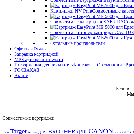
Совместимые картриджи EasyPrint
Совме
Картриджи NV Print
Совместимые картр
Совместимые картриджи SAKURA
Совм
Совместимый тонер-картридж CACTUS
Остальные производители
Офисная бумага
Заправка картриджей
MPS аутсорсинг печати
Информация для покупателя
Контакты | О компании | Вр
ГОСЗАКАЗ
Акции
Если вы 
Мы 
Совместимые картриджи
для CANON
Target
для BROTHER
Bion
Акция
для COLOR