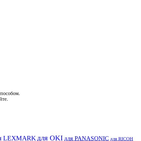
способом.
йте.
для OKI
я LEXMARK
для PANASONIC
для RICOH