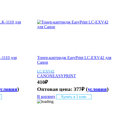
-1110 для
Тонер-картридж EasyPrint LC-EXV42 для
Canon
LC-EXV42
CANON
EASYPRINT
410
₽
условия
)
Оптовая цена:
377
₽
(
условия
)
В корзину
Купить в 1 клик