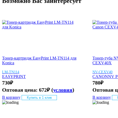
Возможно Вас заинтересует
Тонер-картридж EasyPrint LM-TN114 для
Тонер-туба N
Konica
CEXV40X
LM-TN114
NV-CEXV40
EASYPRINT
CANON
NV Pr
730
₽
780
₽
Оптовая цена:
672
₽
(
условия
)
Оптовая 
В корзину
В корзину
Купить в 1 клик