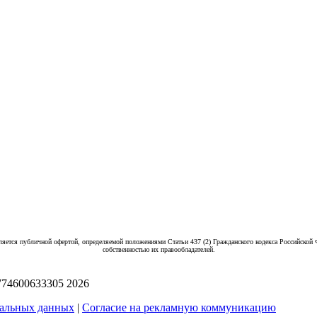
ляется публичной офертой, определяемой положениями Статьи 437 (2) Гражданского кодекса Российской 
собственностью их правообладателей.
774600633305
2026
нальных данных
|
Согласие на рекламную коммуникацию