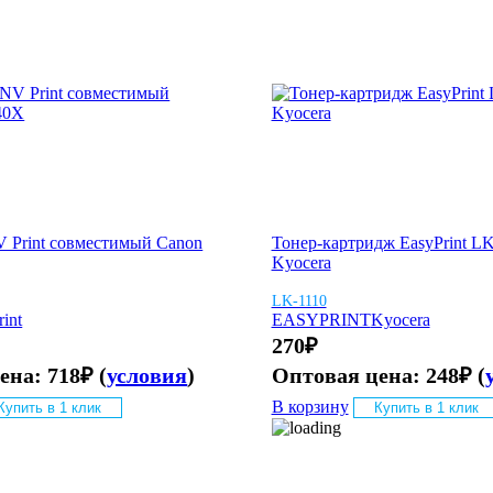
V Рrint совместимый Canon
Тонер-картридж EasyPrint LK
Kyocera
LK-1110
int
EASYPRINT
Kyocera
270
₽
цена:
718
₽
(
условия
)
Оптовая цена:
248
₽
(
В корзину
Купить в 1 клик
Купить в 1 клик