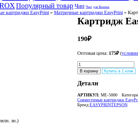
EROX
Популярный товар
Чип
Чмп
для Коника
е картриджи EasyPrint
»
Матричные картриджи EasyPrint
» Карт
Картридж Eas
190
₽
Оптовая цена:
175
₽
(
услови
Количество
товара
В корзину
Купить в 1 клик
Картридж
EasyPrint
Детали
ME-
5000
АРТИКУЛ:
ME-5000
Категор
для
Совместимые картриджи EasyPri
Epson
Бренд:
EASYPRINT
EPSON
млн. зн.)