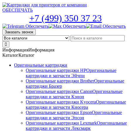
Skip
to
the
+7 (499) 350 37 23
content
Заказать звонок
Информация
Информация
Каталог
Каталог
Оригинальные картриджи
Оригинальные картриджи HP
Оригинальные
картриджи и запчасти Эйчпи
Оригинальные картриджи Brother
Оригинальные
картриджи Бразер
Оригинальные картриджи Canon
Оригинальные
картриджи и запчасти Кэнон
Оригинальные картриджи Kyocera
Оригинальные
картриджи и запчасти Киосера
Оригинальные картриджи Epson
Оригинальные
картриджи и запчасти Эпсон
Оригинальные картриджи Lexmark
Оригинальные
картриджи и запчасти Лексмарк