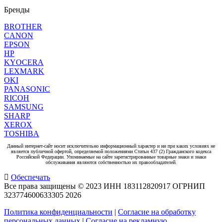
Бренды
BROTHER
CANON
EPSON
HP
KYOCERA
LEXMARK
OKI
PANASONIC
RICOH
SAMSUNG
SHARP
XEROX
TOSHIBA
Данный интернет-сайт носит исключительно информационный характер и ни при каких условиях не
является публичной офертой, определяемой положениями Статьи 437 (2) Гражданского кодекса
Российской Федерации. Упоминаемые на сайте зарегистрированные товарные знаки и знаки
обслуживания являются собственностью их правообладателей.
Обеспечать
Все права защищены © 2023 ИНН 183112820917 ОГРНИП
323774600633305
2026
Политика конфиденциальности
|
Согласие на обработку
персональных данных
|
Согласие на рекламную