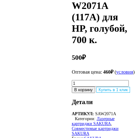
W2071A
(117A) для
HP, голубой,
700 к.
500
₽
Оптовая цена:
460
₽
(
условия
)
Количество
товара
В корзину
Купить в 1 клик
Картридж
Sakura
Детали
W2071A
(117A)
АРТИКУЛ:
SAW2071A
для
Категории:
Лазерные
HP,
картриджи SAKURA
,
голубой,
Совместимые картриджи
700
SAKURA
к.