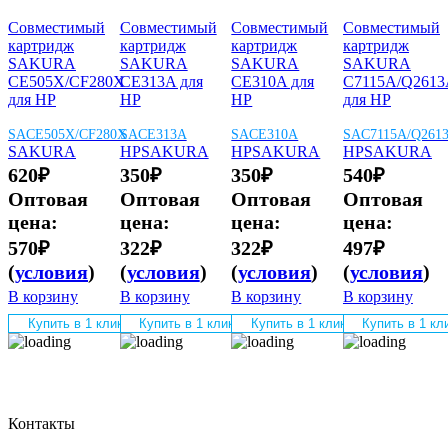
Совместимый
Совместимый
Совместимый
Совместимый
картридж
картридж
картридж
картридж
SAKURA
SAKURA
SAKURA
SAKURA
CE505X/CF280X
CE313A для
CE310A для
C7115A/Q2613
для HP
HP
HP
для HP
SACE505X/CF280X
SACE313A
SACE310A
SAC7115A/Q261
SAKURA
HP
SAKURA
HP
SAKURA
HP
SAKURA
620
₽
350
₽
350
₽
540
₽
Оптовая
Оптовая
Оптовая
Оптовая
цена:
цена:
цена:
цена:
570
₽
322
₽
322
₽
497
₽
(
условия
)
(
условия
)
(
условия
)
(
условия
)
В корзину
В корзину
В корзину
В корзину
Купить в 1 клик
Купить в 1 клик
Купить в 1 клик
Купить в 1 кл
Контакты