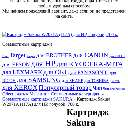
Если вы не нашли нужный картридж, обратитесь к нам
любым удобным способом.
Мы найдем подходящий вариант, даже если он не представлен
на сайте.
Совместимые картриджи
для CANON
Target
для BROTHER
Bion
Акция
для COLOR
для HP
для KYOCERA-MITA
для EPSON
для OKI
для LEXMARK
для PANASONIC
для
для SAMSUNG
RICOH
для SHARP
для TOSHIBA
для WC
для XEROX
Популярный товар
Чип
Чмп
для Коника
Обеспечать
»
Магазин
»
Совместимые картриджи
»
Совместимые картриджи SAKURA
» Картридж Sakura
W2071A (117A) для HP, голубой, 700 к.
Картридж
Sakura