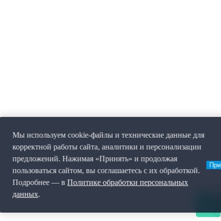
Мы используем cookie-файлы и технические данные для
корректной работы сайта, аналитики и персонализации
предложений. Нажимая «Принять» и продолжая
При
пользоваться сайтом, вы соглашаетесь с их обработкой.
Подробнее — в
Политике обработки персональных
данных
.
0