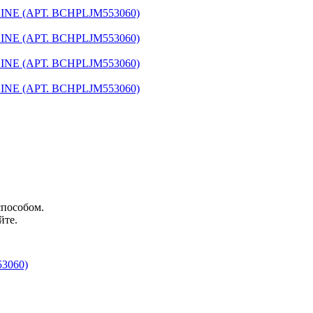
способом.
йте.