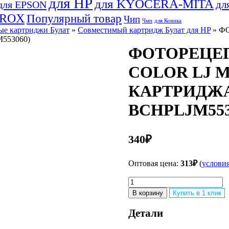
для HP
для KYOCERA-MITA
дл
для EPSON
EROX
Популярный товар
Чип
Чмп
для Коника
е картриджи Булат
»
Совместимый картридж Булат для HP
» Ф
553060)
ФОТОРЕЦЕП
COLOR LJ 
КАРТРИДЖА 
BCHPLJM553
340
₽
Оптовая цена:
313
₽
(
услови
Количество
товара
В корзину
Купить в 1 клик
ФОТОРЕЦЕПТОР
БУЛАТ
Детали
ДЛЯ
HP