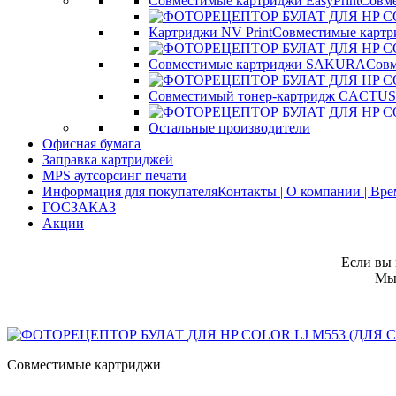
Совместимые картриджи EasyPrint
Совме
Картриджи NV Print
Совместимые картр
Совместимые картриджи SAKURA
Совм
Совместимый тонер-картридж CACTUS
Остальные производители
Офисная бумага
Заправка картриджей
MPS аутсорсинг печати
Информация для покупателя
Контакты | О компании | Вр
ГОСЗАКАЗ
Акции
Если вы 
Мы 
Совместимые картриджи