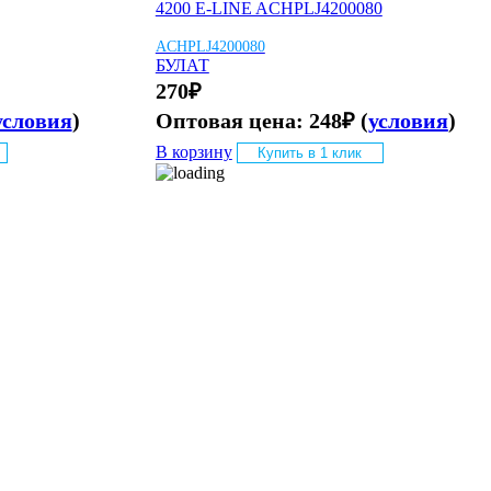
4200 E-LINE ACHPLJ4200080
ACHPLJ4200080
БУЛАТ
270
₽
условия
)
Оптовая цена:
248
₽
(
условия
)
В корзину
Купить в 1 клик