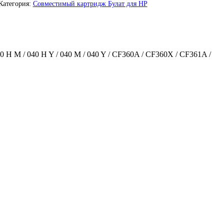
Категория:
Совместимый картридж Булат для HP
40 H M / 040 H Y / 040 M / 040 Y / CF360A / CF360X / CF361A /