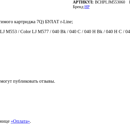
АРТИКУЛ:
BCHPLJM553060
COLOR
Бренд:
HP
LJ
M553
(ДЛЯ
тимого картриджа 7Q) БУЛАТ r-Line;
СОВМЕСТИМОГО
КАРТРИДЖА
J M553 / Color LJ M577 / 040 Bk / 040 C / 040 H Bk / 040 H C / 0
7Q)
E-
LINE
(АРТ.
BCHPLJM553060)
 могут публиковать отзывы.
анице
«Оплата»
.