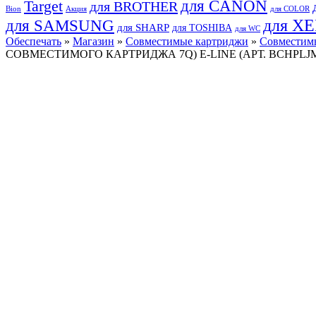
для CANON
Target
для BROTHER
Bion
Акция
для COLOR
для SAMSUNG
для X
для SHARP
для TOSHIBA
для WC
Обеспечать
»
Магазин
»
Совместимые картриджи
»
Совместимы
СОВМЕСТИМОГО КАРТРИДЖА 7Q) E-LINE (АРТ. BCHPLJM