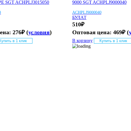
РЕ SGT ACHPLJ3015050
9000 SGT ACHPLJ9000040
0
ACHPLJ9000040
БУЛАТ
510
₽
цена:
276
₽
(
условия
)
Оптовая цена:
469
₽
(
В корзину
Купить в 1 клик
Купить в 1 клик