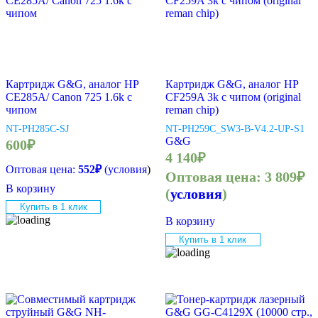
Картридж G&G, аналог HP
Картридж G&G, аналог HP
CE285A/ Canon 725 1.6k с
CF259A 3k с чипом (original
чипом
reman chip)
NT-PH285C-SJ
NT-PH259C_SW3-B-V4.2-UP-S1
G&G
600
₽
4 140
₽
Оптовая цена:
552
₽
(
условия
)
Оптовая цена:
3 809
₽
В корзину
(
условия
)
Купить в 1 клик
В корзину
Купить в 1 клик