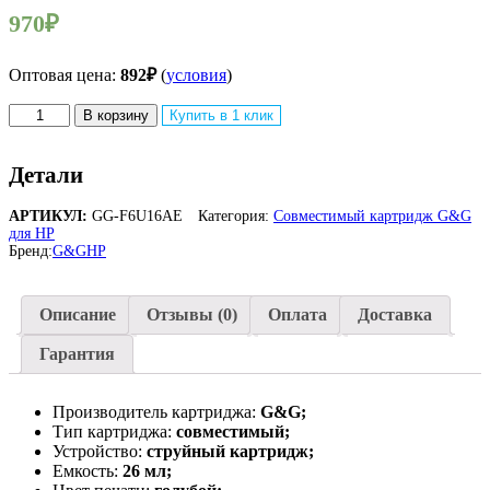
970
₽
Оптовая цена:
892
₽
(
условия
)
Количество
В корзину
Купить в 1 клик
товара
Совместимый
картридж
Детали
струйный
G&G
АРТИКУЛ:
GG-F6U16AE
Категория:
Совместимый картридж G&G
GG-
для HP
F6U16AE
Бренд:
G&G
HP
953XL
для
HP
Описание
Отзывы (0)
Оплата
Доставка
OJ
Pro
Гарантия
7740/8210/8218/8710/8715
голубой
(26мл)
Производитель картриджа:
G&G;
Тип картриджа:
совместимый;
Устройство:
струйный картридж;
Емкость:
26 мл
;