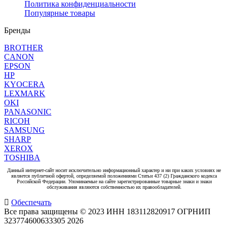
Политика конфиденциальности
Популярные товары
Бренды
BROTHER
CANON
EPSON
HP
KYOCERA
LEXMARK
OKI
PANASONIC
RICOH
SAMSUNG
SHARP
XEROX
TOSHIBA
Данный интернет-сайт носит исключительно информационный характер и ни при каких условиях не
является публичной офертой, определяемой положениями Статьи 437 (2) Гражданского кодекса
Российской Федерации. Упоминаемые на сайте зарегистрированные товарные знаки и знаки
обслуживания являются собственностью их правообладателей.
Обеспечать
Все права защищены © 2023 ИНН 183112820917 ОГРНИП
323774600633305
2026