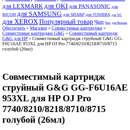
для OKI
для LEXMARK
для PANASONIC
для
для SAMSUNG
RICOH
для SHARP
для TOSHIBA
для WC
для XEROX
Популярный товар
Чип
Чмп
для Коника
Обеспечать
»
Магазин
»
Совместимые картриджи
»
Совместимые картриджи G&G
»
Совместимый картридж
G&G для HP
» Совместимый картридж струйный G&G GG-
F6U16AE 953XL для HP OJ Pro 7740/8210/8218/8710/8715
голубой (26мл)
Совместимый картридж
струйный G&G GG-F6U16AE
953XL для HP OJ Pro
7740/8210/8218/8710/8715
голубой (26мл)