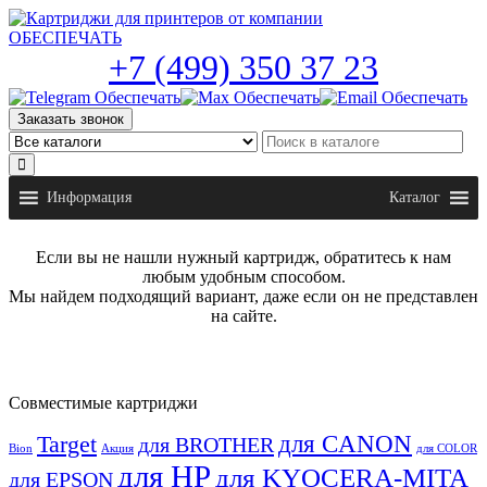
Skip
to
the
+7 (499) 350 37 23
content
Заказать звонок
Информация
Каталог
Если вы не нашли нужный картридж, обратитесь к нам
любым удобным способом.
Мы найдем подходящий вариант, даже если он не представлен
на сайте.
Совместимые картриджи
для CANON
Target
для BROTHER
Bion
Акция
для COLOR
для HP
для KYOCERA-MITA
для EPSON