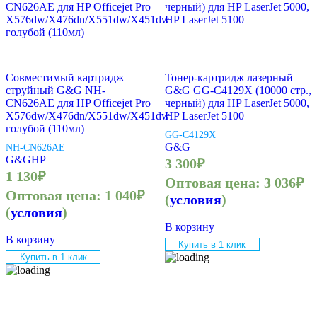
Совместимый картридж
Тонер-картридж лазерный
струйный G&G NH-
G&G GG-C4129X (10000 стр.,
CN626AE для HP Officejet Pro
черный) для HP LaserJet 5000,
X576dw/X476dn/X551dw/X451dw
HP LaserJet 5100
голубой (110мл)
GG-C4129X
G&G
NH-CN626AE
G&G
HP
3 300
₽
1 130
₽
Оптовая цена:
3 036
₽
Оптовая цена:
1 040
₽
(
условия
)
(
условия
)
В корзину
В корзину
Купить в 1 клик
Купить в 1 клик