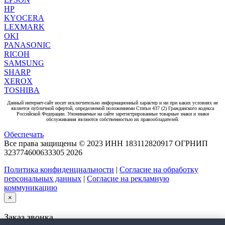
HP
KYOCERA
LEXMARK
OKI
PANASONIC
RICOH
SAMSUNG
SHARP
XEROX
TOSHIBA
Данный интернет-сайт носит исключительно информационный характер и ни при каких условиях не
является публичной офертой, определяемой положениями Статьи 437 (2) Гражданского кодекса
Российской Федерации. Упоминаемые на сайте зарегистрированные товарные знаки и знаки
обслуживания являются собственностью их правообладателей.
Обеспечать
Все права защищены © 2023 ИНН 183112820917 ОГРНИП
323774600633305
2026
Политика конфиденциальности
|
Согласие на обработку
персональных данных
|
Согласие на рекламную
коммуникацию
×
Заказ звонка