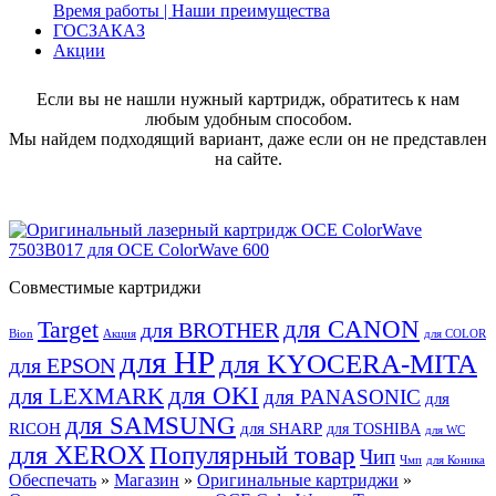
Время работы | Наши преимущества
ГОСЗАКАЗ
Акции
Если вы не нашли нужный картридж, обратитесь к нам
любым удобным способом.
Мы найдем подходящий вариант, даже если он не представлен
на сайте.
Совместимые картриджи
для CANON
Target
для BROTHER
Bion
Акция
для COLOR
для HP
для KYOCERA-MITA
для EPSON
для OKI
для LEXMARK
для PANASONIC
для
для SAMSUNG
RICOH
для SHARP
для TOSHIBA
для WC
для XEROX
Популярный товар
Чип
Чмп
для Коника
Обеспечать
»
Магазин
»
Оригинальные картриджи
»