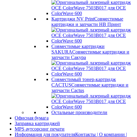
Картриджи NV Print
Совместимые
картриджи и запчасти НВ Принт
Совместимые картриджи
SAKURA
Совместимые картриджи и
запчасти Сакура
Совместимый тонер-картридж
CACTUS
Совместимые картриджи и
запчасти Cactus
Остальные производители
Офисная бумага
Заправка картриджей
MPS аутсорсинг печати
Информация для покупателя
Контакты | О компании |