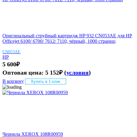
Оригинальный струйный картридж HP 932 CN053AE для HP
Officejet 6100/ 6700/ 7612/ 7110, чёрный, 1000 страниц
CN053AE
HP
5 600
₽
Оптовая цена:
5 152
₽
(
условия
)
В корзину
Купить в 1 клик
Чернила XEROX 108R00959