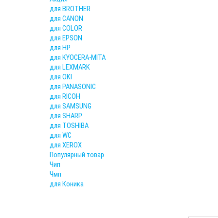
для BROTHER
для CANON
для COLOR
для EPSON
для HP
для KYOCERA-MITA
для LEXMARK
для OKI
для PANASONIC
для RICOH
для SAMSUNG
для SHARP
для TOSHIBA
для WC
для XEROX
Популярный товар
Чип
Чмп
для Коника