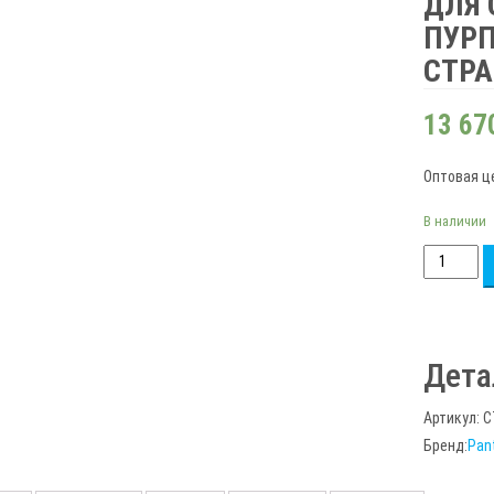
ДЛЯ 
ПУРП
СТР
13 67
Оптовая ц
В наличии
Количест
товара
Оригинал
лазерный
Дета
картридж
Pantum
Артикул:
C
CTO-
Бренд:
Pan
910HM
для