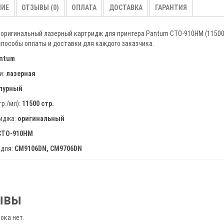
CM9106DN
НИЕ
ОТЗЫВЫ (0)
ОПЛАТА
ДОСТАВКА
ГАРАНТИЯ
пурпурны
ресурс
оригинальный лазерный картридж для принтера Pantum CTO-910HM (11500 
11500
пособы оплаты и доставки для каждого заказчика.
страниц
ntum
и:
лазерная
пурный
тр./мл):
11500 стр.
риджа:
оригинальный
CTO-910HM
 для:
CM9106DN, CM9706DN
ывы
ока нет.