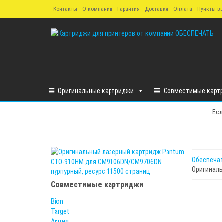
Skip
Контакты
О компании
Гарантия
Доставка
Оплата
Пункты в
to
the
content
Оригинальные картриджи
Совместимые карт
Есл
Обеспеча
Оригинал
Совместимые картриджи
Bion
Target
Акция