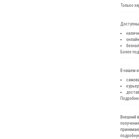
Только за
Доступные
наличн
онлайн
безнал
Более по
В нашем 
самов
курьер
достав
Подробнее
Внешний в
получения
принимают
подробну