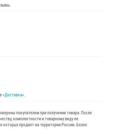
тзывы.
це
«Доставка»
.
роверены покупателем при получении товара. После
ичеству, комплектности и товарному виду не
 которых продает на территории России. Более