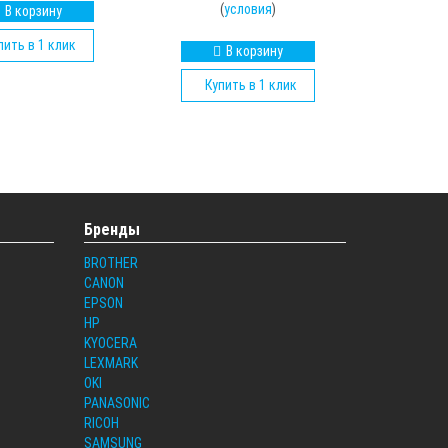
(
условия
)
В корзину
пить в 1 клик
В корзину
Купить в 1 клик
Бренды
BROTHER
CANON
EPSON
HP
KYOCERA
LEXMARK
OKI
PANASONIC
RICOH
SAMSUNG