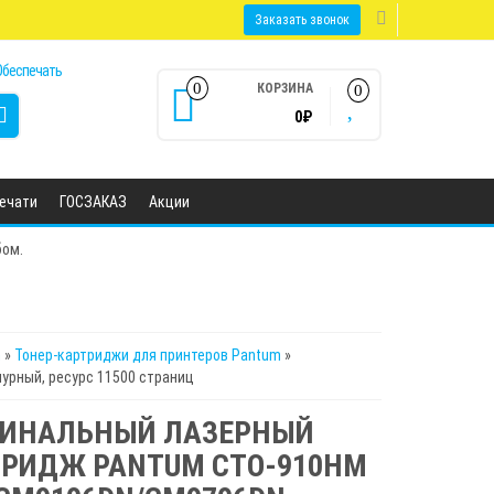
Заказать звонок
0
КОРЗИНА
0
0₽
печати
ГОСЗАКАЗ
Акции
бом.
m
»
Тонер-картриджи для принтеров Pantum
»
рный, ресурс 11500 страниц
ГИНАЛЬНЫЙ ЛАЗЕРНЫЙ
РИДЖ PANTUM CTO-910HM