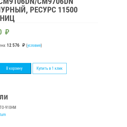
CM9106DN/CM9706DN
УРНЫЙ, РЕСУРС 11500
АНИЦ
0
₽
12 576
₽
ена:
(
условия
)
во
В корзину
Купить в 1 клик
ьный
ли
TO-910HM
tum