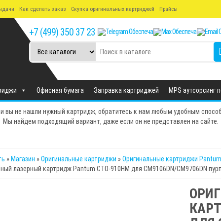
ыдачи
Как сделать заказ
Скупка оригинальных картриджей
Прайсы
+7 (499) 350 37 23
риджи
Офисная бумага
Заправка картриджей
MPS аутсорсинг 
и вы не нашли нужный картридж, обратитесь к нам любым удобным спосо
Мы найдем подходящий вариант, даже если он не представлен на сайте.
ть
»
Магазин
»
Оригинальные картриджи
»
Оригинальные картриджи Pantu
ьный лазерный картридж Pantum CTO-910HM для CM9106DN/CM9706DN пурпу
ОРИ
КАРТ