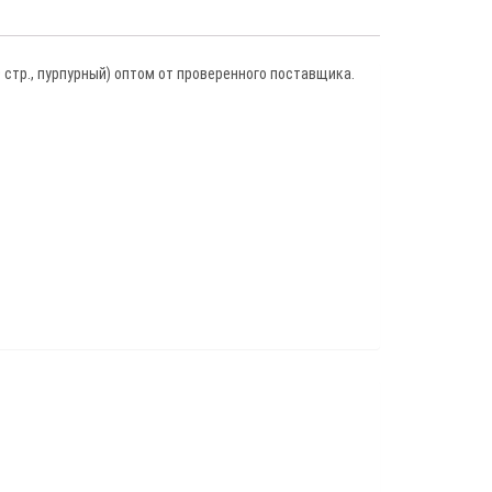
/CM9706DN
й,
стр., пурпурный) оптом от проверенного поставщика.