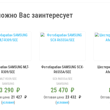
ожно Вас заинтересует
абан SAMSUNG MLT-
Фотобарабан SAMSUNG SCX-
Шестерн
R309/SEE
R6555A/SEE
Afi
MLT-R309/SEE
SCX-R6555A/SEE
SAMSUNG
SAMSUNG
3 290
₽
25 470
₽
21 427
₽
23 432
₽
я цена:
Оптовая цена:
Оптов
(
условия
)
(
условия
)