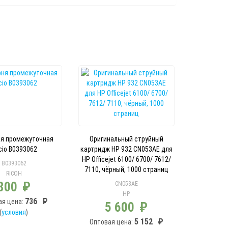
я промежуточная
Оригинальный струйный
cio B0393062
картридж HP 932 CN053AE для
HP Officejet 6100/ 6700/ 7612/
B0393062
7110, чёрный, 1000 страниц
RICOH
800
₽
CN053AE
HP
736
₽
ая цена:
5 600
₽
(
условия
)
5 152
₽
Оптовая цена: