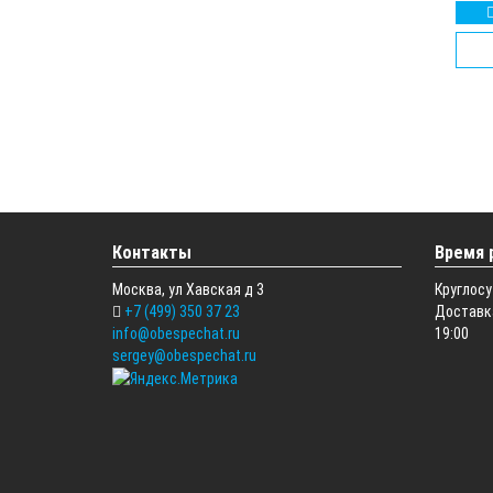
Контакты
Время 
Москва, ул Хавская д 3
Круглосу
+7 (499) 350 37 23
Доставка
info@obespechat.ru
19:00
sergey@obespechat.ru