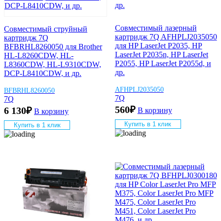
Совместимый лазерный
Совместимый струйный
картридж 7Q AFHPLJ2035050
картридж 7Q
для HP LaserJet P2035, HP
BFBRHL8260050 для Brother
LaserJet P2035n, HP LaserJet
HL-L8260CDW, HL-
P2055, HP LaserJet P2055d, и
L8360CDW, HL-L9310CDW,
др.
DCP-L8410CDW, и др.
AFHPLJ2035050
BFBRHL8260050
7Q
7Q
560
₽
6 130
₽
В корзину
В корзину
Купить в 1 клик
Купить в 1 клик