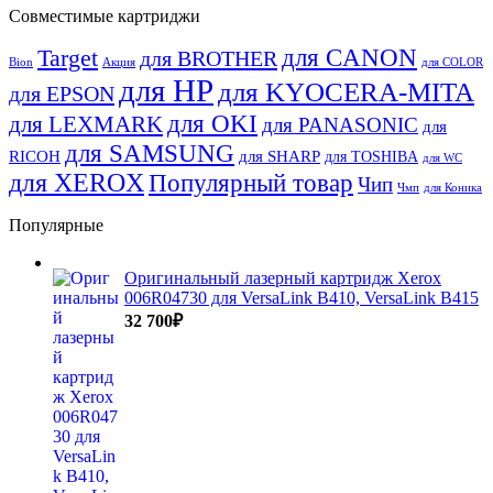
Совместимые картриджи
для CANON
Target
для BROTHER
Bion
Акция
для COLOR
для HP
для KYOCERA-MITA
для EPSON
для OKI
для LEXMARK
для PANASONIC
для
для SAMSUNG
RICOH
для SHARP
для TOSHIBA
для WC
для XEROX
Популярный товар
Чип
Чмп
для Коника
Популярные
Оригинальный лазерный картридж Xerox
006R04730 для VersaLink B410, VersaLink B415
32 700
₽