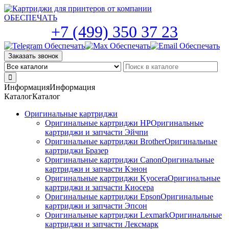
Skip
to
the
+7 (499) 350 37 23
content
Заказать звонок
Информация
Информация
Каталог
Каталог
Оригинальные картриджи
Оригинальные картриджи HP
Оригинальные
картриджи и запчасти Эйчпи
Оригинальные картриджи Brother
Оригинальные
картриджи Бразер
Оригинальные картриджи Canon
Оригинальные
картриджи и запчасти Кэнон
Оригинальные картриджи Kyocera
Оригинальные
картриджи и запчасти Киосера
Оригинальные картриджи Epson
Оригинальные
картриджи и запчасти Эпсон
Оригинальные картриджи Lexmark
Оригинальные
картриджи и запчасти Лексмарк