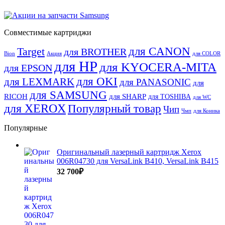
Совместимые картриджи
для CANON
Target
для BROTHER
Bion
Акция
для COLOR
для HP
для KYOCERA-MITA
для EPSON
для OKI
для LEXMARK
для PANASONIC
для
для SAMSUNG
RICOH
для SHARP
для TOSHIBA
для WC
для XEROX
Популярный товар
Чип
Чмп
для Коника
Популярные
Оригинальный лазерный картридж Xerox
006R04730 для VersaLink B410, VersaLink B415
32 700
₽