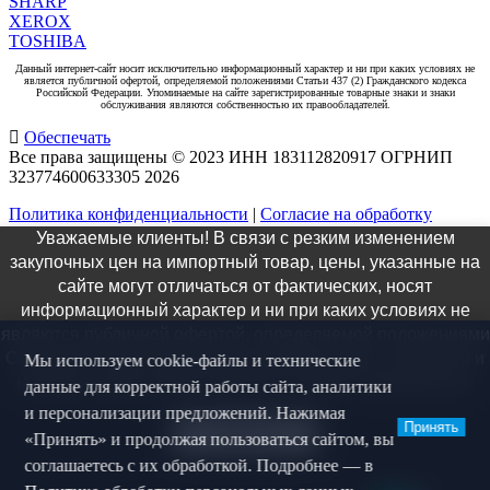
SHARP
XEROX
TOSHIBA
Данный интернет-сайт носит исключительно информационный характер и ни при каких условиях не
является публичной офертой, определяемой положениями Статьи 437 (2) Гражданского кодекса
Российской Федерации. Упоминаемые на сайте зарегистрированные товарные знаки и знаки
обслуживания являются собственностью их правообладателей.
Обеспечать
Все права защищены © 2023 ИНН 183112820917 ОГРНИП
323774600633305
2026
Политика конфиденциальности
|
Согласие на обработку
персональных данных
|
Согласие на рекламную
Уважаемые клиенты! В связи с резким изменением
коммуникацию
закупочных цен на импортный товар, цены, указанные на
×
сайте могут отличаться от фактических, носят
информационный характер и ни при каких условиях не
Заказ звонка
являются публичной офертой, определяемой положениями
Статьи 437 ГК РФ. Актуальную информацию о стоимости и
Мы используем cookie-файлы и технические
наличии товара можно получить у наших специалистов.
данные для корректной работы сайта, аналитики
и персонализации предложений. Нажимая
Принять
Понятно
«Принять» и продолжая пользоваться сайтом, вы
Я даю согласие на
обработку персональных данных
, на
соглашаетесь с их обработкой. Подробнее — в
рекламную коммуникацию
и соглашаюсь с
политикой
конфиденциальности
.