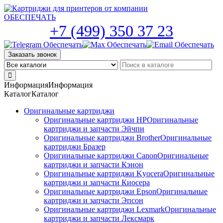
Skip
to
the
+7 (499) 350 37 23
content
Заказать звонок
Информация
Информация
Каталог
Каталог
Оригинальные картриджи
Оригинальные картриджи HP
Оригинальные
картриджи и запчасти Эйчпи
Оригинальные картриджи Brother
Оригинальные
картриджи Бразер
Оригинальные картриджи Canon
Оригинальные
картриджи и запчасти Кэнон
Оригинальные картриджи Kyocera
Оригинальные
картриджи и запчасти Киосера
Оригинальные картриджи Epson
Оригинальные
картриджи и запчасти Эпсон
Оригинальные картриджи Lexmark
Оригинальные
картриджи и запчасти Лексмарк