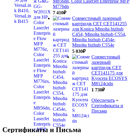
M856dn, Color LaserJet Enterprise MFP
M776dn
7 410
₽
Совместимый лазерный
картридж CET CET141255
для Konica Minolta bizhub
C454, Minolta bizhub C554,
Minolta bizhub C454e,
Minolta bizhub C554e
5 030
₽
Совместимый
лазерный
картридж CET
CET141175 для
Kyocera ECOSYS
M8124cidn
1 730
₽
Обеспечать
»
Сертификаты и
Письма
Сертификаты и Письма