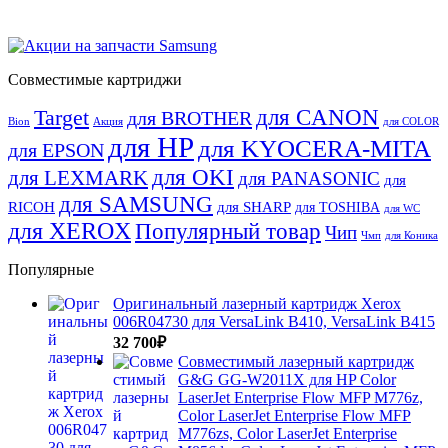
Совместимые картриджи
для CANON
Target
для BROTHER
Bion
Акция
для COLOR
для HP
для KYOCERA-MITA
для EPSON
для OKI
для LEXMARK
для PANASONIC
для
для SAMSUNG
RICOH
для SHARP
для TOSHIBA
для WC
для XEROX
Популярный товар
Чип
Чмп
для Коника
Популярные
Оригинальный лазерный картридж Xerox
006R04730 для VersaLink B410, VersaLink B415
32 700
₽
Совместимый лазерный картридж
G&G GG-W2011X для HP Color
LaserJet Enterprise Flow MFP M776z,
Color LaserJet Enterprise Flow MFP
M776zs, Color LaserJet Enterprise