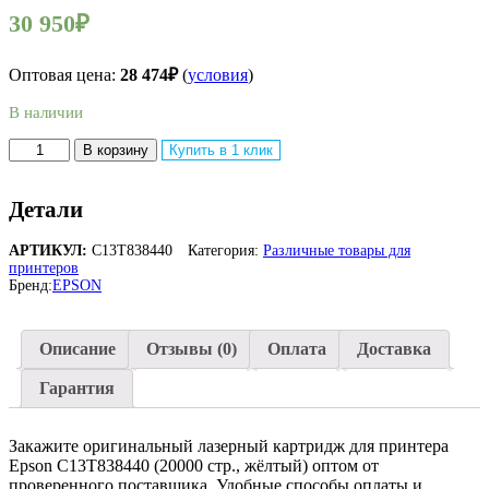
30 950
₽
Оптовая цена:
28 474
₽
(
условия
)
В наличии
Количество
В корзину
Купить в 1 клик
товара
Оригинальный
лазерный
Детали
картридж
Epson
АРТИКУЛ:
C13T838440
Категория:
Различные товары для
C13T838440
принтеров
для
Бренд:
EPSON
WorkForce
Pro
WF-
Описание
Отзывы (0)
Оплата
Доставка
R5190DTW,
WorkForce
Гарантия
Pro
WF-
R5690DTWF
Закажите оригинальный лазерный картридж для принтера
Epson C13T838440 (20000 стр., жёлтый) оптом от
проверенного поставщика. Удобные способы оплаты и