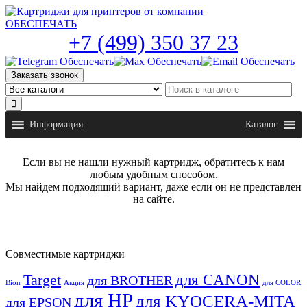
Skip
to
the
+7 (499) 350 37 23
content
Заказать звонок
Информация
Каталог
Если вы не нашли нужный картридж, обратитесь к нам
любым удобным способом.
Мы найдем подходящий вариант, даже если он не представлен
на сайте.
Совместимые картриджи
для CANON
Target
для BROTHER
Bion
Акция
для COLOR
для HP
для KYOCERA-MITA
для EPSON