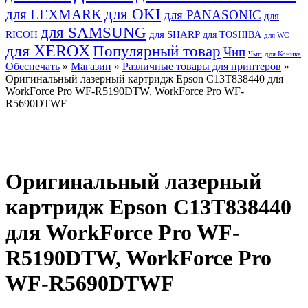
для OKI
для LEXMARK
для PANASONIC
для
для SAMSUNG
RICOH
для SHARP
для TOSHIBA
для WC
для XEROX
Популярный товар
Чип
Чмп
для Коника
Обеспечать
»
Магазин
»
Различные товары для принтеров
»
Оригинальный лазерный картридж Epson C13T838440 для
WorkForce Pro WF-R5190DTW, WorkForce Pro WF-
R5690DTWF
Оригинальный лазерный
картридж Epson C13T838440
для WorkForce Pro WF-
R5190DTW, WorkForce Pro
WF-R5690DTWF