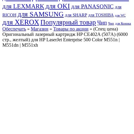
для OKI
для LEXMARK
для PANASONIC
для
для SAMSUNG
RICOH
для SHARP
для TOSHIBA
для WC
для XEROX
Популярный товар
Чип
Чмп
для Коника
Обеспечать
»
Магазин
»
Товары по акции
» (Спец цена)
Оригинальный лазерный картридж HP CE402A (507A) (6000
стр., желтый) для HP LaserJet Enterprise 500 Color M551n |
M551dn | M551xh