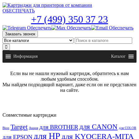
Skip
to
the
+7 (499) 350 37 23
content
Заказать звонок
Информация
Каталог
Если вы не нашли нужный картридж, обратитесь к нам
любым удобным способом.
Мы найдем подходящий вариант, даже если он не представлен
на сайте.
Совместимые картриджи
для CANON
Target
для BROTHER
Bion
Акция
для COLOR
для HP
для KYOCERA-MITA
для EPSON