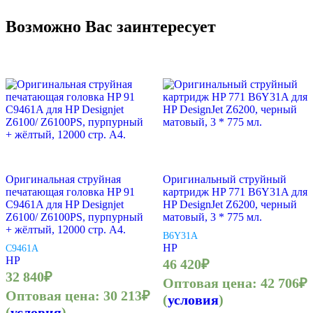
Возможно Вас заинтересует
Оригинальная струйная
Оригинальный струйный
печатающая головка HP 91
картридж HP 771 B6Y31A для
C9461A для HP Designjet
HP DesignJet Z6200, черный
Z6100/ Z6100PS, пурпурный
матовый, 3 * 775 мл.
+ жёлтый, 12000 стр. А4.
B6Y31A
HP
C9461A
HP
46 420
₽
32 840
₽
Оптовая цена:
42 706
₽
Оптовая цена:
30 213
₽
(
условия
)
(
условия
)