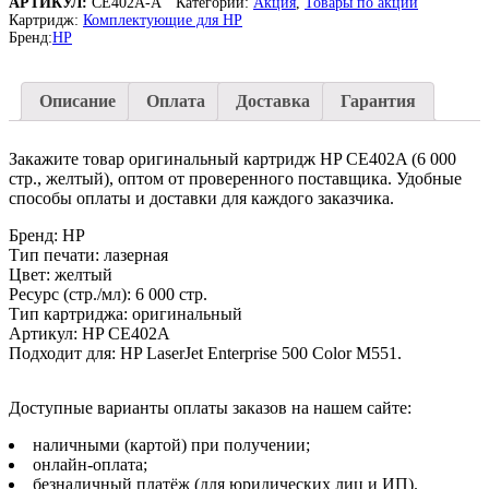
АРТИКУЛ:
CE402A-A
Категории:
Акция
,
Товары по акции
картридж
Картридж:
Комплектующие для HP
HP
Бренд:
HP
CE402A
(507A)
(6000
Описание
Оплата
Доставка
Гарантия
стр.,
желтый)
для
Закажите товар оригинальный картридж HP CE402A (6 000
HP
стр., желтый), оптом от проверенного поставщика. Удобные
LaserJet
способы оплаты и доставки для каждого заказчика.
Enterprise
500
Бренд: HP
Color
Тип печати: лазерная
M551n
Цвет: желтый
|
Ресурс (стр./мл): 6 000 стр.
M551dn
Тип картриджа: оригинальный
|
Артикул: HP CE402A
M551xh
Подходит для: HP LaserJet Enterprise 500 Color M551.
Доступные варианты оплаты заказов на нашем сайте:
наличными (картой) при получении;
онлайн-оплата;
безналичный платёж (для юридических лиц и ИП).