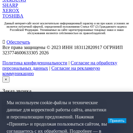
SHARP
XEROX
TOSHIBA
Данный интернет-сайт носит исключительно информационный характер и ни при каких условиях не
является публичной офертой, определяемой положениями Статьи 437 (2) Гражданского кодекса
Российской Федерации. Упоминаемые на сайте зарегистрированные товарные знаки и знаки
обслуживания являются собственностью их правообладателей.
Обеспечать
Все права защищены © 2023 ИНН 183112820917 ОГРНИП
323774600633305
2026
Политика конфиденциальности
|
Согласие на обработку
персональных данных
|
Согласие на рекламную
коммуникацию
×
Заказ звонка
Мы используем cookie-файлы и технические
данные для корректной работы сайта, аналитики
и персонализации предложений. Нажимая
Принять
«Принять» и продолжая пользоваться сайтом, вы
Я даю согласие на
обработку персональных данных
, на
соглашаетесь с их обработкой. Подробнее — в
рекламную коммуникацию
и соглашаюсь с
политикой