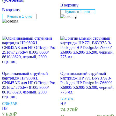
В корзину
В корзину
Купить в 1 клик
Купить в 1 клик
Оригинальный струйный
Оригинальный струйный
картридж HP 950XL
картридж HP 771 B6Y37A 3-
CN045AE для HP Officejet Pro
Pack для HP DesignJet Z6600/
251dw/ 276dw/ 8100/ 8600/
Z6800/ Z6200/ Z6200, черный,
8610/ 8620, черный, 2300
775 мл.
страниц
B6Y37A
HP
CN045AE
HP
74 270
₽
7 620
₽