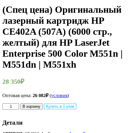
(Спец цена) Оригинальный
лазерный картридж HP
CE402A (507A) (6000 стр.,
желтый) для HP LaserJet
Enterprise 500 Color M551n |
M551dn | M551xh
28 350
₽
Оптовая цена:
26 082
₽
(
условия
)
Количество
В корзину
Купить в 1 клик
товара
(Спец
цена)
Детали
Оригинальный
лазерный