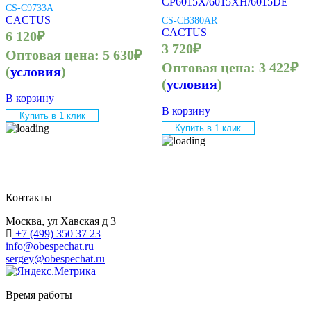
CP6015X/6015XH/6015DE
CS-C9733A
CACTUS
CS-CB380AR
CACTUS
6 120
₽
3 720
₽
Оптовая цена:
5 630
₽
Оптовая цена:
3 422
₽
(
условия
)
(
условия
)
В корзину
В корзину
Купить в 1 клик
Купить в 1 клик
Контакты
Москва, ул Хавская д 3
+7 (499) 350 37 23
info@obespechat.ru
sergey@obespechat.ru
Время работы