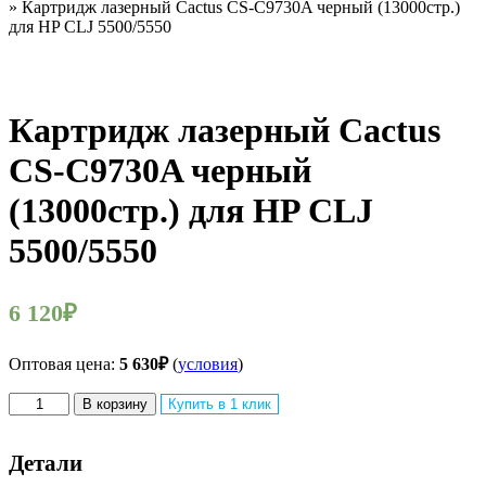
» Картридж лазерный Cactus CS-C9730A черный (13000стр.)
для HP CLJ 5500/5550
Картридж лазерный Cactus
CS-C9730A черный
(13000стр.) для HP CLJ
5500/5550
6 120
₽
Оптовая цена:
5 630
₽
(
условия
)
Количество
В корзину
Купить в 1 клик
товара
Картридж
лазерный
Детали
Cactus