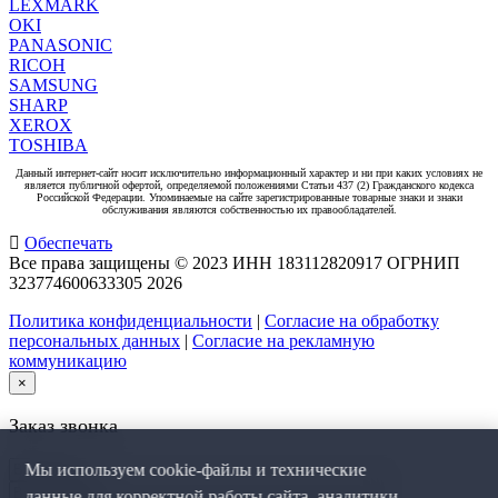
LEXMARK
OKI
PANASONIC
RICOH
SAMSUNG
SHARP
XEROX
TOSHIBA
Данный интернет-сайт носит исключительно информационный характер и ни при каких условиях не
является публичной офертой, определяемой положениями Статьи 437 (2) Гражданского кодекса
Российской Федерации. Упоминаемые на сайте зарегистрированные товарные знаки и знаки
обслуживания являются собственностью их правообладателей.
Обеспечать
Все права защищены © 2023 ИНН 183112820917 ОГРНИП
323774600633305
2026
Политика конфиденциальности
|
Согласие на обработку
персональных данных
|
Согласие на рекламную
коммуникацию
×
Заказ звонка
Мы используем cookie-файлы и технические
данные для корректной работы сайта, аналитики