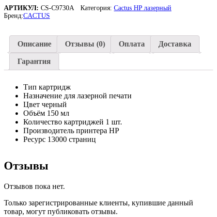
CS-
АРТИКУЛ:
CS-C9730A
Категория:
Cactus HP лазерный
C9730A
Бренд:
CACTUS
черный
(13000стр.)
для
Описание
Отзывы (0)
Оплата
Доставка
HP
CLJ
Гарантия
5500/5550
Тип картридж
Назначение для лазерной печати
Цвет черный
Объём 150 мл
Количество картриджей 1 шт.
Производитель принтера HP
Ресурс 13000 страниц
Отзывы
Отзывов пока нет.
Только зарегистрированные клиенты, купившие данный
товар, могут публиковать отзывы.