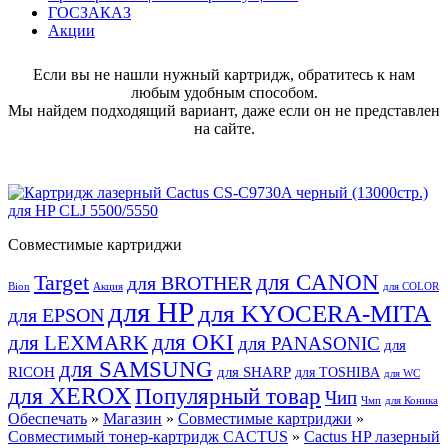
ГОСЗАКАЗ
Акции
Если вы не нашли нужный картридж, обратитесь к нам
любым удобным способом.
Мы найдем подходящий вариант, даже если он не представлен
на сайте.
Совместимые картриджи
для CANON
Target
для BROTHER
Bion
Акция
для COLOR
для HP
для KYOCERA-MITA
для EPSON
для OKI
для LEXMARK
для PANASONIC
для
для SAMSUNG
RICOH
для SHARP
для TOSHIBA
для WC
для XEROX
Популярный товар
Чип
Чмп
для Коника
Обеспечать
»
Магазин
»
Совместимые картриджи
»
Совместимый тонер-картридж CACTUS
»
Cactus HP лазерный