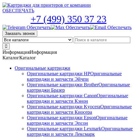
Skip
to
the
+7 (499) 350 37 23
content
Заказать звонок
Информация
Информация
Каталог
Каталог
Оригинальные картриджи
Оригинальные картриджи HP
Оригинальные
картриджи и запчасти Эйчпи
Оригинальные картриджи Brother
Оригинальные
картриджи Бразер
Оригинальные картриджи Canon
Оригинальные
картриджи и запчасти Кэнон
Оригинальные картриджи Kyocera
Оригинальные
картриджи и запчасти Киосера
Оригинальные картриджи Epson
Оригинальные
картриджи и запчасти Эпсон
Оригинальные картриджи Lexmark
Оригинальные
картриджи и запчасти Лексмарк