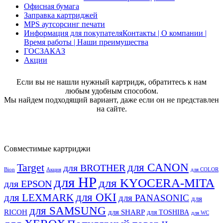
Офисная бумага
Заправка картриджей
MPS аутсорсинг печати
Информация для покупателя
Контакты | О компании |
Время работы | Наши преимущества
ГОСЗАКАЗ
Акции
Если вы не нашли нужный картридж, обратитесь к нам
любым удобным способом.
Мы найдем подходящий вариант, даже если он не представлен
на сайте.
Совместимые картриджи
для CANON
Target
для BROTHER
Bion
Акция
для COLOR
для HP
для KYOCERA-MITA
для EPSON
для OKI
для LEXMARK
для PANASONIC
для
для SAMSUNG
RICOH
для SHARP
для TOSHIBA
для WC