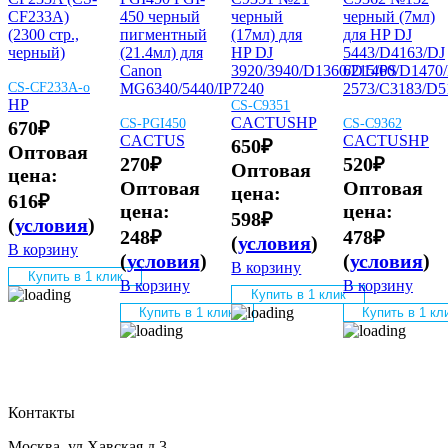
CF233A)
450 черный
черный
черный (7мл)
(2300 стр.,
пигментный
(17мл) для
для HP DJ
черный)
(21.4мл) для
HP DJ
5443/D4163/DJ
Canon
3920/3940/D1360/D1460/D1470
6215/PS
CS-CF233A-o
MG6340/5440/IP7240
2573/C3183/D5
HP
CS-C9351
CACTUS
HP
CS-PGI450
CS-C9362
670
₽
CACTUS
CACTUS
HP
650
₽
Оптовая
270
₽
520
₽
Оптовая
цена:
Оптовая
Оптовая
цена:
616
₽
цена:
цена:
598
₽
(
условия
)
248
₽
478
₽
(
условия
)
В корзину
(
условия
)
(
условия
)
В корзину
Купить в 1 клик
В корзину
В корзину
Купить в 1 клик
Купить в 1 клик
Купить в 1 кл
Контакты
Москва, ул Хавская д 3