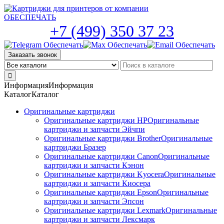
Skip
to
the
+7 (499) 350 37 23
content
Заказать звонок
Информация
Информация
Каталог
Каталог
Оригинальные картриджи
Оригинальные картриджи HP
Оригинальные
картриджи и запчасти Эйчпи
Оригинальные картриджи Brother
Оригинальные
картриджи Бразер
Оригинальные картриджи Canon
Оригинальные
картриджи и запчасти Кэнон
Оригинальные картриджи Kyocera
Оригинальные
картриджи и запчасти Киосера
Оригинальные картриджи Epson
Оригинальные
картриджи и запчасти Эпсон
Оригинальные картриджи Lexmark
Оригинальные
картриджи и запчасти Лексмарк