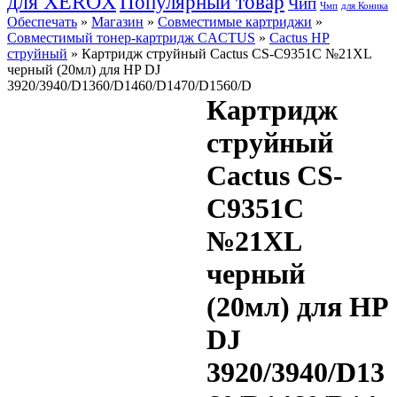
для XEROX
Популярный товар
Чип
Чмп
для Коника
Обеспечать
»
Магазин
»
Совместимые картриджи
»
Совместимый тонер-картридж CACTUS
»
Cactus HP
струйный
» Картридж струйный Cactus CS-C9351C №21XL
черный (20мл) для HP DJ
3920/3940/D1360/D1460/D1470/D1560/D
Картридж
струйный
Cactus CS-
C9351C
№21XL
черный
(20мл) для HP
DJ
3920/3940/D13