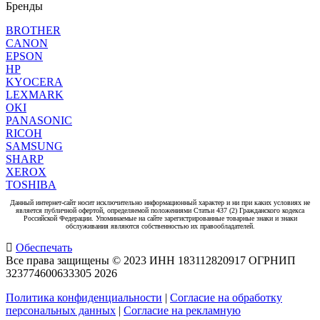
Бренды
BROTHER
CANON
EPSON
HP
KYOCERA
LEXMARK
OKI
PANASONIC
RICOH
SAMSUNG
SHARP
XEROX
TOSHIBA
Данный интернет-сайт носит исключительно информационный характер и ни при каких условиях не
является публичной офертой, определяемой положениями Статьи 437 (2) Гражданского кодекса
Российской Федерации. Упоминаемые на сайте зарегистрированные товарные знаки и знаки
обслуживания являются собственностью их правообладателей.
Обеспечать
Все права защищены © 2023 ИНН 183112820917 ОГРНИП
323774600633305
2026
Политика конфиденциальности
|
Согласие на обработку
персональных данных
|
Согласие на рекламную