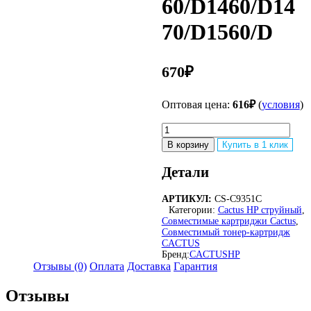
60/D1460/D14
70/D1560/D
670
₽
Оптовая цена:
616
₽
(
условия
)
Количество
товара
В корзину
Купить в 1 клик
Картридж
струйный
Детали
Cactus
CS-
АРТИКУЛ:
CS-C9351C
C9351C
Категории:
Cactus HP струйный
,
№21XL
Совместимые картриджи Cactus
,
черный
Совместимый тонер-картридж
(20мл)
CACTUS
для
Бренд:
CACTUS
HP
HP
Отзывы (0)
Оплата
Доставка
Гарантия
DJ
3920/3940/D1360/D1460/D1470
Отзывы