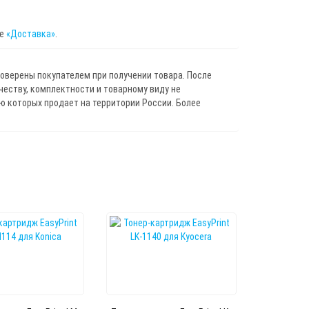
це
«Доставка»
.
роверены покупателем при получении товара. После
ичеству, комплектности и товарному виду не
 которых продает на территории России. Более