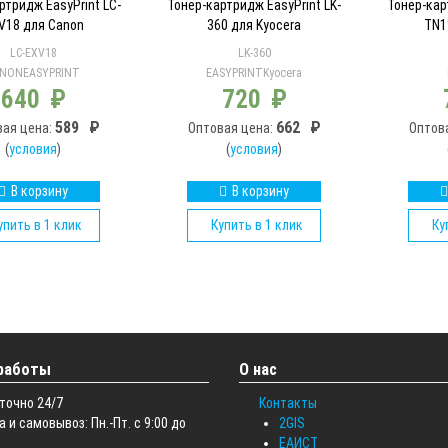
ртридж EasyPrint LC-
Тонер-картридж EasyPrint LK-
Тонер-кар
V18 для Canon
360 для Kyocera
TN1
LC-EXV18
LK-360
ANON
EASYPRINT
EASYPRINT
Kyocera
640
₽
720
₽
589
₽
662
₽
вая цена:
Оптовая цена:
Оптов
(
условия
)
(
условия
)
В корзину
В корзину
упить в 1 клик
Купить в 1 клик
Ку
работы
О нас
точно 24/7
Контакты
 и самовывоз: Пн.-Пт. с 9:00 до
2GIS
ЕАИСТ