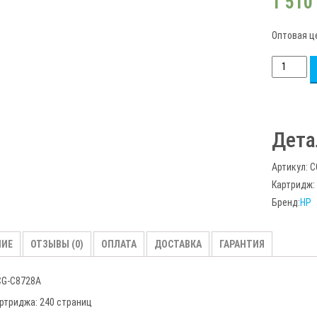
1 510
Оптовая ц
Количест
товара
Картридж
CG-
Дета
C8728A
для
Артикул:
C
принтеро
Картридж:
HP
Бренд:
HP
DeskJet
НИЕ
ОТЗЫВЫ (0)
ОПЛАТА
ДОСТАВКА
ГАРАНТИЯ
CG-C8728A
ртриджа: 240 страниц