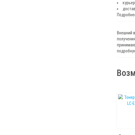
курьер
достав
Подробнее
Внешний в
получения
принимают
подробну
Возм