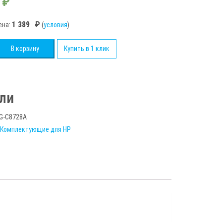
₽
1 389
₽
ена:
(
условия
)
во
В корзину
Купить в 1 клик
ли
G-C8728A
в
Комплектующие для HP