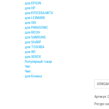
для EPSON
для HP
для KYOCERA-MITA
для LEXMARK
для OKI
для PANASONIC
для RICOH
для SAMSUNG
для SHARP
для TOSHIBA
для WC
для XEROX
Популярный товар
Чип
Чмп
для Коника
ОПИСА
Артикул: 
Ресурс ка