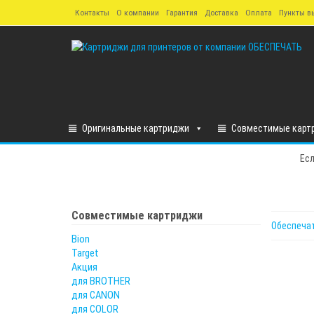
Skip
Контакты
О компании
Гарантия
Доставка
Оплата
Пункты в
to
the
content
Оригинальные картриджи
Совместимые карт
Есл
Совместимые картриджи
Обеспеча
Bion
Target
Акция
для BROTHER
для CANON
для COLOR