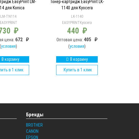
тридж EasyPrint LM-
Тонер-картридж EasyPrint LK-
14 для Konica
1140 для Kyocera
LM-TN114
LK-1140
EASYPRINT
EASYPRINT
Kyocera
730
₽
440
₽
672
₽
405
₽
ая цена:
Оптовая цена:
(
условия
)
(
условия
)
В корзину
В корзину
пить в 1 клик
Купить в 1 клик
Бренды
BROTHER
CANON
EPSON