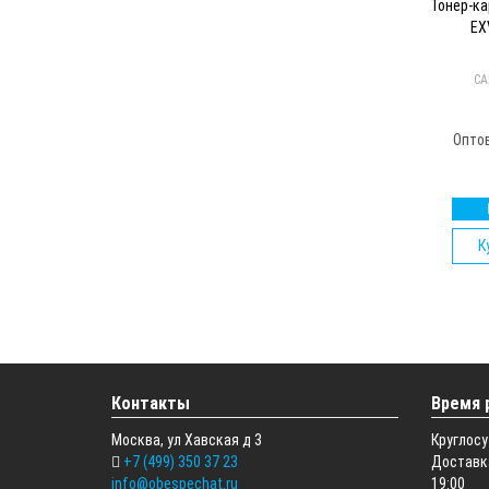
Тонер-ка
EX
C
Опто
К
Контакты
Время 
Москва, ул Хавская д 3
Круглосу
+7 (499) 350 37 23
Доставка
info@obespechat.ru
19:00