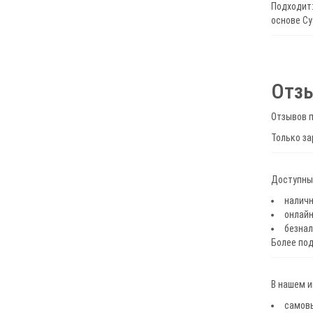
Подходит:
основе Cy
Отз
Отзывов п
Только за
Доступные
наличн
онлайн
безнал
Более по
В нашем 
самов