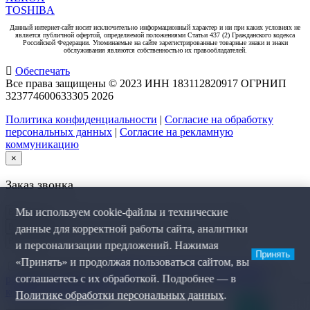
TOSHIBA
Данный интернет-сайт носит исключительно информационный характер и ни при каких условиях не
является публичной офертой, определяемой положениями Статьи 437 (2) Гражданского кодекса
Российской Федерации. Упоминаемые на сайте зарегистрированные товарные знаки и знаки
обслуживания являются собственностью их правообладателей.
Обеспечать
Все права защищены © 2023 ИНН 183112820917 ОГРНИП
323774600633305
2026
Политика конфиденциальности
|
Согласие на обработку
персональных данных
|
Согласие на рекламную
коммуникацию
×
Заказ звонка
Мы используем cookie-файлы и технические
данные для корректной работы сайта, аналитики
и персонализации предложений. Нажимая
Принять
«Принять» и продолжая пользоваться сайтом, вы
Я даю согласие на
обработку персональных данных
, на
соглашаетесь с их обработкой. Подробнее — в
рекламную коммуникацию
и соглашаюсь с
политикой
конфиденциальности
.
Политике обработки персональных данных
.
0