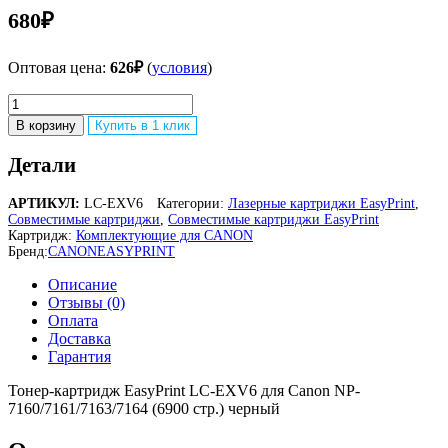
680
₽
Оптовая цена:
626
₽
(
условия
)
Количество
товара
В корзину
Купить в 1 клик
Тонер-
картридж
Детали
EasyPrint
LC-
АРТИКУЛ:
LC-EXV6
Категории:
Лазерные картриджи EasyPrint
,
EXV6
Совместимые картриджи
,
Совместимые картриджи EasyPrint
для
Картридж:
Комплектующие для CANON
Canon
Бренд:
CANON
EASYPRINT
Описание
Отзывы (0)
Оплата
Доставка
Гарантия
Тонер-картридж EasyPrint LC-EXV6 для Canon NP-
7160/7161/7163/7164 (6900 стр.) черный