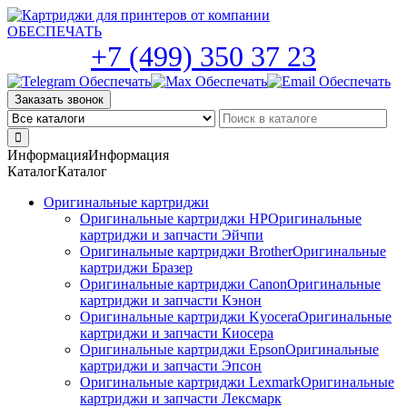
Skip
to
the
+7 (499) 350 37 23
content
Заказать звонок
Информация
Информация
Каталог
Каталог
Оригинальные картриджи
Оригинальные картриджи HP
Оригинальные
картриджи и запчасти Эйчпи
Оригинальные картриджи Brother
Оригинальные
картриджи Бразер
Оригинальные картриджи Canon
Оригинальные
картриджи и запчасти Кэнон
Оригинальные картриджи Kyocera
Оригинальные
картриджи и запчасти Киосера
Оригинальные картриджи Epson
Оригинальные
картриджи и запчасти Эпсон
Оригинальные картриджи Lexmark
Оригинальные
картриджи и запчасти Лексмарк