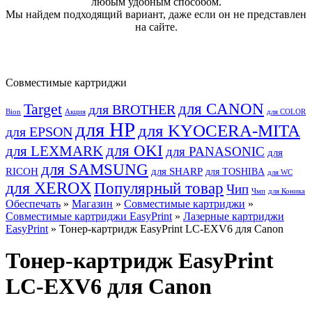
любым удобным способом.
Мы найдем подходящий вариант, даже если он не представлен
на сайте.
Совместимые картриджи
для CANON
Target
для BROTHER
Bion
Акция
для COLOR
для HP
для KYOCERA-MITA
для EPSON
для OKI
для LEXMARK
для PANASONIC
для
для SAMSUNG
RICOH
для SHARP
для TOSHIBA
для WC
для XEROX
Популярный товар
Чип
Чмп
для Коника
Обеспечать
»
Магазин
»
Совместимые картриджи
»
Совместимые картриджи EasyPrint
»
Лазерные картриджи
EasyPrint
» Тонер-картридж EasyPrint LC-EXV6 для Canon
Тонер-картридж EasyPrint
LC-EXV6 для Canon