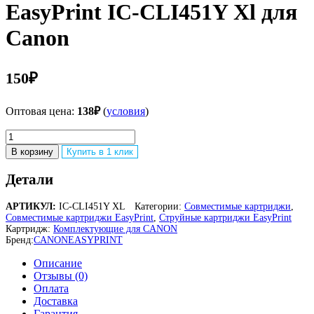
EasyPrint IC-CLI451Y Xl для
Canon
150
₽
Оптовая цена:
138
₽
(
условия
)
Количество
товара
В корзину
Купить в 1 клик
CLI451Y
XL
Детали
Картридж
EasyPrint
АРТИКУЛ:
IC-CLI451Y XL
Категории:
Совместимые картриджи
,
IC-
Совместимые картриджи EasyPrint
,
Струйные картриджи EasyPrint
CLI451Y
Картридж:
Комплектующие для CANON
Xl
Бренд:
CANON
EASYPRINT
для
Canon
Описание
Отзывы (0)
Оплата
Доставка
Гарантия