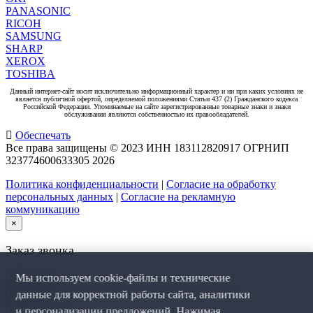
PANASONIC
RICOH
SAMSUNG
SHARP
XEROX
TOSHIBA
Данный интернет-сайт носит исключительно информационный характер и ни при каких условиях не
является публичной офертой, определяемой положениями Статьи 437 (2) Гражданского кодекса
Российской Федерации. Упоминаемые на сайте зарегистрированные товарные знаки и знаки
обслуживания являются собственностью их правообладателей.
Обеспечать
Все права защищены © 2023 ИНН 183112820917 ОГРНИП
323774600633305
2026
Политика конфиденциальности
|
Согласие на обработку
персональных данных
|
Согласие на рекламную
коммуникацию
×
Заказ звонка
Мы используем cookie-файлы и технические
данные для корректной работы сайта, аналитики
и персонализации предложений. Нажимая