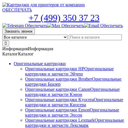
Skip
to
the
+7 (499) 350 37 23
content
Заказать звонок
Информация
Информация
Каталог
Каталог
Оригинальные картриджи
Оригинальные картриджи HP
Оригинальные
картриджи и запчасти Эйчпи
Оригинальные картриджи Brother
Оригинальные
картриджи Бразер
Оригинальные картриджи Canon
Оригинальные
картриджи и запчасти Кэнон
Оригинальные картриджи Kyocera
Оригинальные
картриджи и запчасти Киосера
Оригинальные картриджи Epson
Оригинальные
картриджи и запчасти Эпсон
Оригинальные картриджи Lexmark
Оригинальные
картриджи и запчасти Лексмарк