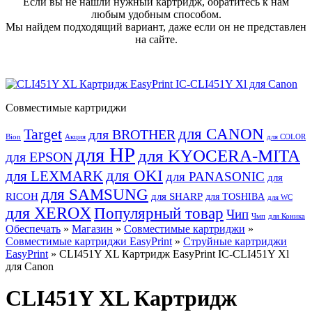
Если вы не нашли нужный картридж, обратитесь к нам
любым удобным способом.
Мы найдем подходящий вариант, даже если он не представлен
на сайте.
Совместимые картриджи
для CANON
Target
для BROTHER
Bion
Акция
для COLOR
для HP
для KYOCERA-MITA
для EPSON
для OKI
для LEXMARK
для PANASONIC
для
для SAMSUNG
RICOH
для SHARP
для TOSHIBA
для WC
для XEROX
Популярный товар
Чип
Чмп
для Коника
Обеспечать
»
Магазин
»
Совместимые картриджи
»
Совместимые картриджи EasyPrint
»
Струйные картриджи
EasyPrint
» CLI451Y XL Картридж EasyPrint IC-CLI451Y Xl
для Canon
CLI451Y XL Картридж