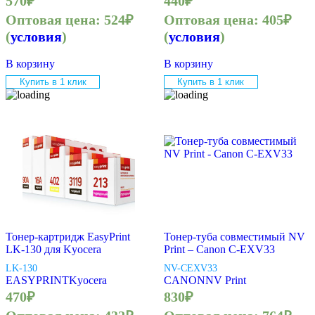
570
₽
440
₽
Оптовая цена:
524
₽
Оптовая цена:
405
₽
(
условия
)
(
условия
)
В корзину
В корзину
Купить в 1 клик
Купить в 1 клик
Тонер-картридж EasyPrint
Тонер-туба совместимый NV
LK-130 для Kyocera
Print – Canon C-EXV33
LK-130
NV-CEXV33
EASYPRINT
Kyocera
CANON
NV Print
470
₽
830
₽