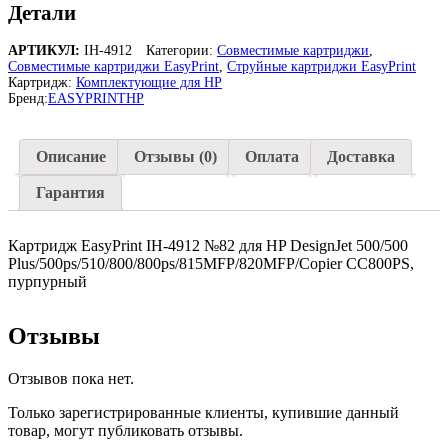
EasyPrint
Детали
IH-
4912
АРТИКУЛ:
IH-4912
Категории:
Совместимые картриджи
,
для
Совместимые картриджи EasyPrint
,
Струйные картриджи EasyPrint
HP
Картридж:
Комплектующие для HP
Бренд:
EASYPRINT
HP
Описание
Отзывы (0)
Оплата
Доставка
Гарантия
Картридж EasyPrint IH-4912 №82 для HP DesignJet 500/500
Plus/500ps/510/800/800ps/815MFP/820MFP/Copier CC800PS,
пурпурный
Отзывы
Отзывов пока нет.
Только зарегистрированные клиенты, купившие данный
товар, могут публиковать отзывы.