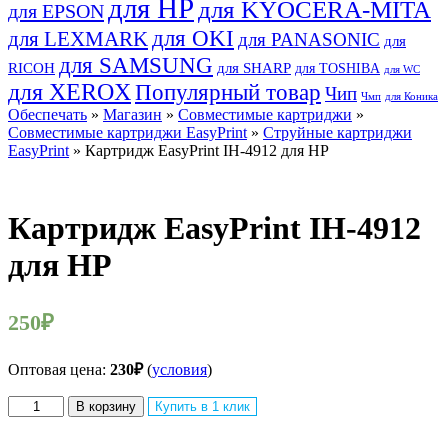
для HP
для KYOCERA-MITA
для EPSON
для OKI
для LEXMARK
для PANASONIC
для
для SAMSUNG
RICOH
для SHARP
для TOSHIBA
для WC
для XEROX
Популярный товар
Чип
Чмп
для Коника
Обеспечать
»
Магазин
»
Совместимые картриджи
»
Совместимые картриджи EasyPrint
»
Струйные картриджи
EasyPrint
» Картридж EasyPrint IH-4912 для HP
Картридж EasyPrint IH-4912
для HP
250
₽
Оптовая цена:
230
₽
(
условия
)
Количество
В корзину
Купить в 1 клик
товара
Картридж