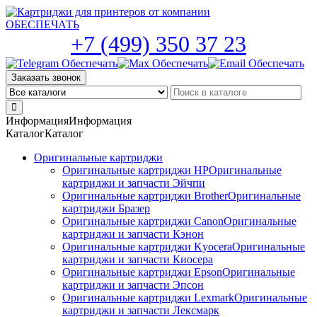
Skip
to
the
+7 (499) 350 37 23
content
Заказать звонок
Информация
Информация
Каталог
Каталог
Оригинальные картриджи
Оригинальные картриджи HP
Оригинальные
картриджи и запчасти Эйчпи
Оригинальные картриджи Brother
Оригинальные
картриджи Бразер
Оригинальные картриджи Canon
Оригинальные
картриджи и запчасти Кэнон
Оригинальные картриджи Kyocera
Оригинальные
картриджи и запчасти Киосера
Оригинальные картриджи Epson
Оригинальные
картриджи и запчасти Эпсон
Оригинальные картриджи Lexmark
Оригинальные
картриджи и запчасти Лексмарк