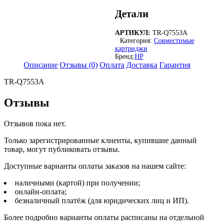
Картридж
TARGET
Детали
совместимый
HP
АРТИКУЛ:
TR-Q7553A
Q7553A
Категория:
Совместимые
для
картриджи
LJ
Бренд:
HP
P2014/P2015/M2727,
Описание
Отзывы (0)
Оплата
Доставка
Гарантия
3k
TR-Q7553A
Отзывы
Отзывов пока нет.
Только зарегистрированные клиенты, купившие данный
товар, могут публиковать отзывы.
Доступные варианты оплаты заказов на нашем сайте:
наличными (картой) при получении;
онлайн-оплата;
безналичный платёж (для юридических лиц и ИП).
Более подробно варианты оплаты расписаны на отдельной