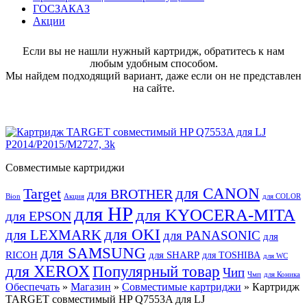
ГОСЗАКАЗ
Акции
Если вы не нашли нужный картридж, обратитесь к нам
любым удобным способом.
Мы найдем подходящий вариант, даже если он не представлен
на сайте.
Совместимые картриджи
для CANON
Target
для BROTHER
Bion
Акция
для COLOR
для HP
для KYOCERA-MITA
для EPSON
для OKI
для LEXMARK
для PANASONIC
для
для SAMSUNG
RICOH
для SHARP
для TOSHIBA
для WC
для XEROX
Популярный товар
Чип
Чмп
для Коника
Обеспечать
»
Магазин
»
Совместимые картриджи
» Картридж
TARGET совместимый HP Q7553A для LJ