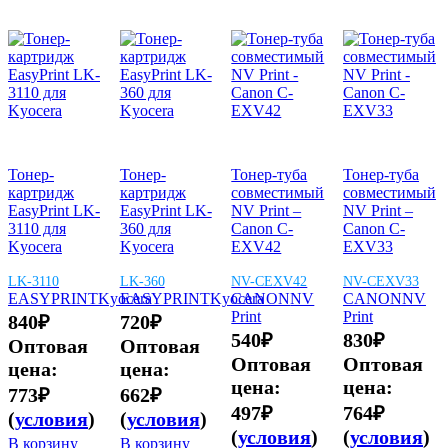
Тонер-
Тонер-
Тонер-туба
Тонер-туба
картридж
картридж
совместимый
совместимый
EasyPrint LK-
EasyPrint LK-
NV Print –
NV Print –
3110 для
360 для
Canon C-
Canon C-
Kyocera
Kyocera
EXV42
EXV33
LK-3110
LK-360
NV-CEXV42
NV-CEXV33
EASYPRINT
Kyocera
EASYPRINT
Kyocera
CANON
NV
CANON
NV
Print
Print
840
₽
720
₽
540
₽
830
₽
Оптовая
Оптовая
Оптовая
Оптовая
цена:
цена:
цена:
цена:
773
₽
662
₽
497
₽
764
₽
(
условия
)
(
условия
)
(
условия
)
(
условия
)
В корзину
В корзину