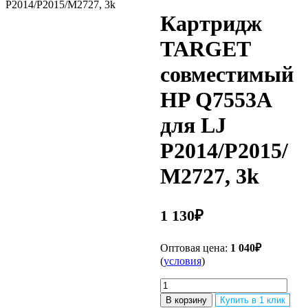
P2014/P2015/M2727, 3k
Картридж
TARGET
совместимый
HP Q7553A
для LJ
P2014/P2015/
M2727, 3k
1 130
₽
Оптовая цена:
1 040
₽
(
условия
)
Количество
товара
В корзину
Купить в 1 клик