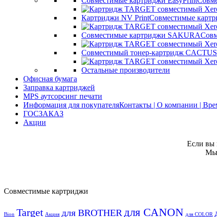
Совместимые картриджи EasyPrint
Совме
Картриджи NV Print
Совместимые картр
Совместимые картриджи SAKURA
Совм
Совместимый тонер-картридж CACTUS
Остальные производители
Офисная бумага
Заправка картриджей
MPS аутсорсинг печати
Информация для покупателя
Контакты | О компании | Вр
ГОСЗАКАЗ
Акции
Если вы 
Мы 
Совместимые картриджи
для CANON
Target
для BROTHER
Bion
Акция
для COLOR