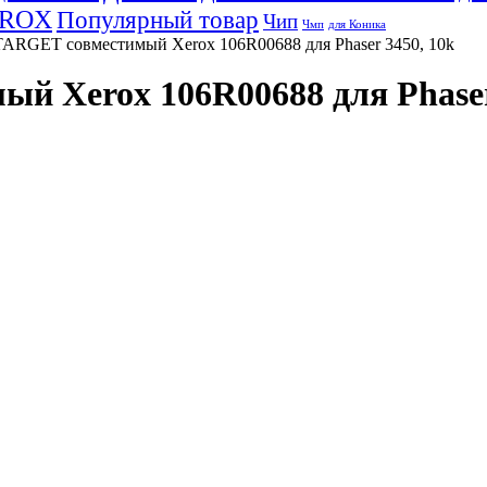
EROX
Популярный товар
Чип
Чмп
для Коника
ARGET совместимый Xerox 106R00688 для Phaser 3450, 10k
 Xerox 106R00688 для Phaser