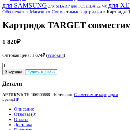
для SAMSUNG
для X
для SHARP
для TOSHIBA
для WC
Обеспечать
»
Магазин
»
Совместимые картриджи
» Картридж T
Картридж TARGET совместимый
1 820
₽
Оптовая цена:
1 674
₽
(
условия
)
Количество
товара
В корзину
Купить в 1 клик
Картридж
TARGET
Детали
совместимый
Xerox
АРТИКУЛ:
TR-106R00688
Категория:
Совместимые картриджи
106R00688
Бренд:
HP
для
Phaser
Описание
3450,
Отзывы (0)
10k
Оплата
Доставка
Гарантия