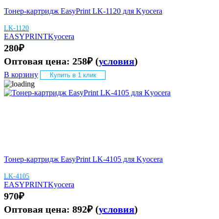
Тонер-картридж EasyPrint LK-1120 для Kyocera
LK-1120
EASYPRINT
Kyocera
280
₽
Оптовая цена:
258
₽
(
условия
)
В корзину
Купить в 1 клик
Тонер-картридж EasyPrint LK-4105 для Kyocera
LK-4105
EASYPRINT
Kyocera
970
₽
Оптовая цена:
892
₽
(
условия
)