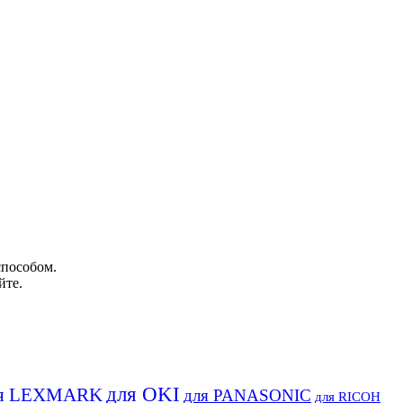
способом.
йте.
для OKI
я LEXMARK
для PANASONIC
для RICOH