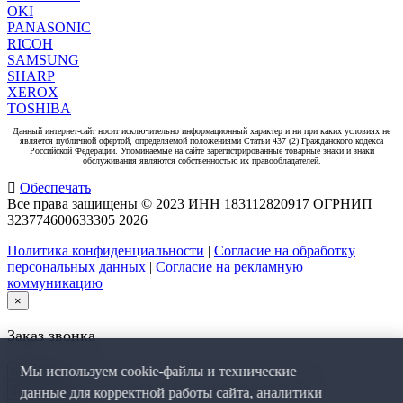
OKI
PANASONIC
RICOH
SAMSUNG
SHARP
XEROX
TOSHIBA
Данный интернет-сайт носит исключительно информационный характер и ни при каких условиях не
является публичной офертой, определяемой положениями Статьи 437 (2) Гражданского кодекса
Российской Федерации. Упоминаемые на сайте зарегистрированные товарные знаки и знаки
обслуживания являются собственностью их правообладателей.
Обеспечать
Все права защищены © 2023 ИНН 183112820917 ОГРНИП
323774600633305
2026
Политика конфиденциальности
|
Согласие на обработку
персональных данных
|
Согласие на рекламную
коммуникацию
×
Заказ звонка
Мы используем cookie-файлы и технические
данные для корректной работы сайта, аналитики