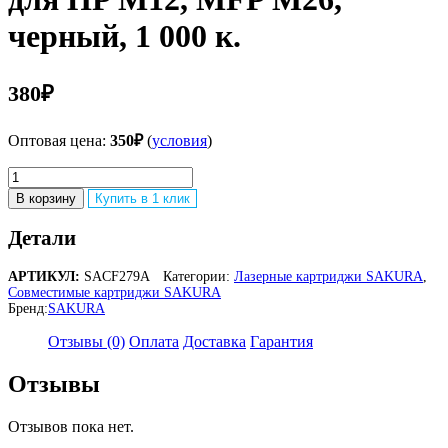
черный, 1 000 к.
380
₽
Оптовая цена:
350
₽
(
условия
)
Количество
товара
В корзину
Купить в 1 клик
Картридж
SAKURA
Детали
CF279A
для
АРТИКУЛ:
SACF279A
Категории:
Лазерные картриджи SAKURA
,
HP
Совместимые картриджи SAKURA
M12,
Бренд:
SAKURA
MFP
M26,
Отзывы (0)
Оплата
Доставка
Гарантия
черный,
1
Отзывы
000
к.
Отзывов пока нет.