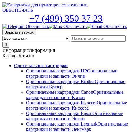
Skip
to
the
+7 (499) 350 37 23
content
Заказать звонок
Информация
Информация
Каталог
Каталог
Оригинальные картриджи
Оригинальные картриджи HP
Оригинальные
картриджи и запчасти Эйчпи
Оригинальные картриджи Brother
Оригинальные
картриджи Бразер
Оригинальные картриджи Canon
Оригинальные
картриджи и запчасти Кэнон
Оригинальные картриджи Kyocera
Оригинальные
картриджи и запчасти Киосера
Оригинальные картриджи Epson
Оригинальные
картриджи и запчасти Эпсон
Оригинальные картриджи Lexmark
Оригинальные
картриджи и запчасти Лексмарк