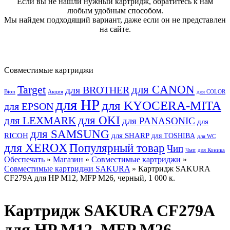
Если вы не нашли нужный картридж, обратитесь к нам
любым удобным способом.
Мы найдем подходящий вариант, даже если он не представлен
на сайте.
Совместимые картриджи
для CANON
Target
для BROTHER
Bion
Акция
для COLOR
для HP
для KYOCERA-MITA
для EPSON
для OKI
для LEXMARK
для PANASONIC
для
для SAMSUNG
RICOH
для SHARP
для TOSHIBA
для WC
для XEROX
Популярный товар
Чип
Чмп
для Коника
Обеспечать
»
Магазин
»
Совместимые картриджи
»
Совместимые картриджи SAKURA
» Картридж SAKURA
CF279A для HP M12, MFP M26, черный, 1 000 к.
Картридж SAKURA CF279A
для HP M12, MFP M26,