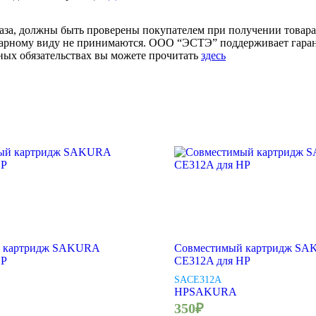
аза, должны быть проверены покупателем при получении товара.
товарному виду не принимаются. ООО “ЭСТЭ” поддерживает гар
ых обязательствах вы можете прочитать
здесь
й картридж SAKURA
Совместимый картридж S
HP
CE312A для HP
SACE312A
HP
SAKURA
350
₽