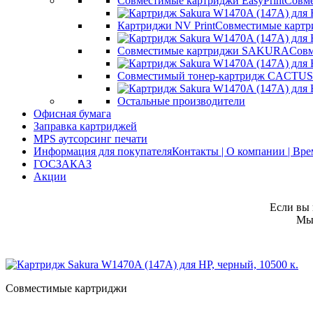
Совместимые картриджи EasyPrint
Совме
Картриджи NV Print
Совместимые картр
Совместимые картриджи SAKURA
Совм
Совместимый тонер-картридж CACTUS
Остальные производители
Офисная бумага
Заправка картриджей
MPS аутсорсинг печати
Информация для покупателя
Контакты | О компании | Вр
ГОСЗАКАЗ
Акции
Если вы 
Мы 
Совместимые картриджи