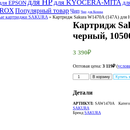
для HP
для KYOCERA-MITA
дл
для EPSON
EROX
Популярный товар
Чип
Чмп
для Коника
ые картриджи SAKURA
» Картридж Sakura W1470A (147A) для H
Картридж Sak
черный, 10500
3 390
₽
Оптовая цена:
3 119
₽
(
услов
Количество
В корзину
Купить 
товара
Картридж
Sakura
Детали
W1470A
(147A)
АРТИКУЛ:
SAW1470A
Катег
для
SAKURA
HP,
Бренд:
SAKURA
черный,
10500
к.