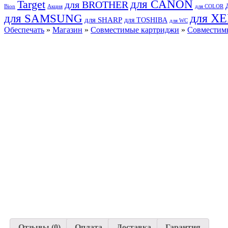
для CANON
Target
для BROTHER
Bion
Акция
для COLOR
для SAMSUNG
для X
для SHARP
для TOSHIBA
для WC
Обеспечать
»
Магазин
»
Совместимые картриджи
»
Совместим
Отзывы (0)
Оплата
Доставка
Гарантия