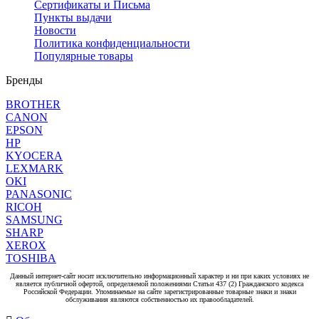
Сертификаты и Письма
Пункты выдачи
Новости
Политика конфиденциальности
Популярные товары
Бренды
BROTHER
CANON
EPSON
HP
KYOCERA
LEXMARK
OKI
PANASONIC
RICOH
SAMSUNG
SHARP
XEROX
TOSHIBA
Данный интернет-сайт носит исключительно информационный характер и ни при каких условиях не
является публичной офертой, определяемой положениями Статьи 437 (2) Гражданского кодекса
Российской Федерации. Упоминаемые на сайте зарегистрированные товарные знаки и знаки
обслуживания являются собственностью их правообладателей.