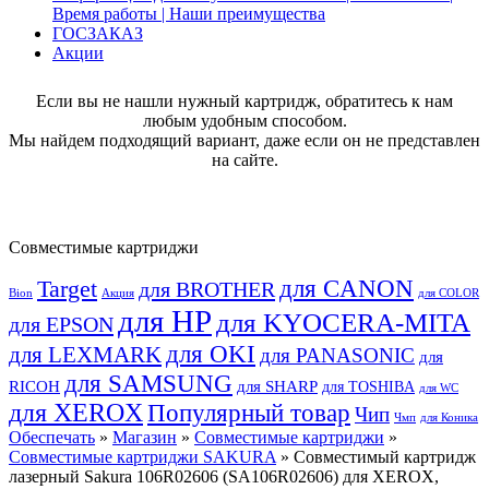
Время работы | Наши преимущества
ГОСЗАКАЗ
Акции
Если вы не нашли нужный картридж, обратитесь к нам
любым удобным способом.
Мы найдем подходящий вариант, даже если он не представлен
на сайте.
Совместимые картриджи
для CANON
Target
для BROTHER
Bion
Акция
для COLOR
для HP
для KYOCERA-MITA
для EPSON
для OKI
для LEXMARK
для PANASONIC
для
для SAMSUNG
RICOH
для SHARP
для TOSHIBA
для WC
для XEROX
Популярный товар
Чип
Чмп
для Коника
Обеспечать
»
Магазин
»
Совместимые картриджи
»
Совместимые картриджи SAKURA
» Совместимый картридж
лазерный Sakura 106R02606 (SA106R02606) для XEROX,