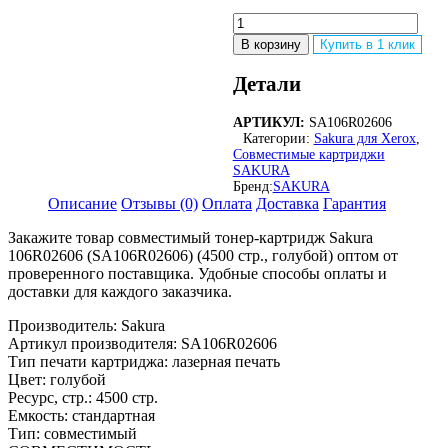
Количество
товара
В корзину
Купить в 1 клик
Совместимый
картридж
Детали
лазерный
Sakura
АРТИКУЛ:
SA106R02606
106R02606
Категории:
Sakura для Xerox
,
(SA106R02606)
Совместимые картриджи
для
SAKURA
XEROX,
Бренд:
SAKURA
голубой,
Описание
Отзывы (0)
Оплата
Доставка
Гарантия
4500
стр.
Закажите товар совместимый тонер-картридж Sakura
106R02606 (SA106R02606) (4500 стр., голубой) оптом от
проверенного поставщика. Удобные способы оплаты и
доставки для каждого заказчика.
Производитель: Sakura
Артикул производителя: SA106R02606
Тип печати картриджа: лазерная печать
Цвет: голубой
Ресурс, стр.: 4500 стр.
Емкость: стандартная
Тип: совместимый