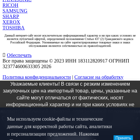
RICOH
SAMSUNG
SHARP
XEROX
TOSHIBA
Данный интернет-сайт носит исключительно информационный характер и ни при каких условиях не
является публичной офертой, определяемой положениями Статьи 437 (2) Гражданского кодекса
Российской Федерации. Упоминаемые на сайте зарегистрированные товарные знаки и знаки
обслуживания являются собственностью их правообладателей.
Обеспечать
Все права защищены © 2023 ИНН 183112820917 ОГРНИП
323774600633305
2026
Политика конфиденциальности
|
Согласие на обработку
персональных данных
|
Согласие на рекламную
Уважаемые клиенты! В связи с резким изменением
коммуникацию
закупочных цен на импортный товар, цены, указанные на
×
сайте могут отличаться от фактических, носят
информационный характер и ни при каких условиях не
Заказ звонка
являются публичной офертой, определяемой положениями
Статьи 437 ГК РФ. Актуальную информацию о стоимости и
Мы используем cookie-файлы и технические
наличии товара можно получить у наших специалистов.
данные для корректной работы сайта, аналитики
и персонализации предложений. Нажимая
Принять