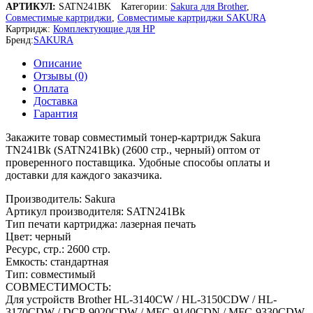
АРТИКУЛ:
SATN241BK
Категории:
Sakura для Brother
,
TN241Bk
Совместимые картриджи
,
Совместимые картриджи SAKURA
(SATN241Bk)
Картридж:
Комплектующие для HP
для
Бренд:
SAKURA
Brother,
черный,
Описание
2600
Отзывы (0)
стр.
Оплата
Доставка
Гарантия
Закажите товар совместимый тонер-картридж Sakura
TN241Bk (SATN241Bk) (2600 стр., черный) оптом от
проверенного поставщика. Удобные способы оплаты и
доставки для каждого заказчика.
Производитель: Sakura
Артикул производителя: SATN241Bk
Тип печати картриджа: лазерная печать
Цвет: черный
Ресурс, стр.: 2600 стр.
Емкость: стандартная
Тип: совместимый
СОВМЕСТИМОСТЬ:
Для устройств Brother HL-3140CW / HL-3150CDW / HL-
3170CDW / DCP-9020CDW / MFC-9140CDN / MFC-9330CDW