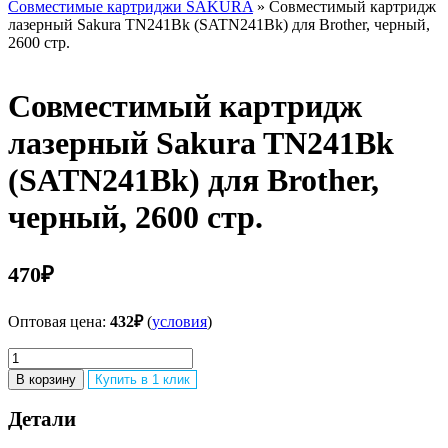
Совместимые картриджи SAKURA
» Совместимый картридж
лазерный Sakura TN241Bk (SATN241Bk) для Brother, черный,
2600 стр.
Совместимый картридж
лазерный Sakura TN241Bk
(SATN241Bk) для Brother,
черный, 2600 стр.
470
₽
Оптовая цена:
432
₽
(
условия
)
Количество
товара
В корзину
Купить в 1 клик
Совместимый
картридж
Детали
лазерный
Sakura