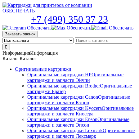
Skip
to
the
+7 (499) 350 37 23
content
Заказать звонок
Информация
Информация
Каталог
Каталог
Оригинальные картриджи
Оригинальные картриджи HP
Оригинальные
картриджи и запчасти Эйчпи
Оригинальные картриджи Brother
Оригинальные
картриджи Бразер
Оригинальные картриджи Canon
Оригинальные
картриджи и запчасти Кэнон
Оригинальные картриджи Kyocera
Оригинальные
картриджи и запчасти Киосера
Оригинальные картриджи Epson
Оригинальные
картриджи и запчасти Эпсон
Оригинальные картриджи Lexmark
Оригинальные
картриджи и запчасти Лексмарк