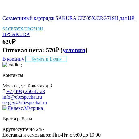
Совместимый картридж SAKURA CE505X/CRG719H для HP
SACE505X/CRG719H
HP
SAKURA
620
₽
Оптовая цена:
570
₽
(
условия
)
В корзину
Купить в 1 клик
Контакты
Москва, ул Хавская д 3
+7 (499) 350 37 23
info@obespechat.ru
sergey@obespechat.ru
Время работы
Круглосуточно 24/7
Доставка и самовывоз: Пн.-Пт. с 9:00 до 19:00