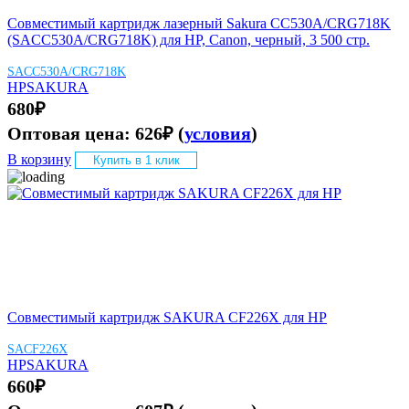
Совместимый картридж лазерный Sakura CC530A/CRG718K
(SACC530A/CRG718K) для HP, Canon, черный, 3 500 стр.
SACC530A/CRG718K
HP
SAKURA
680
₽
Оптовая цена:
626
₽
(
условия
)
В корзину
Купить в 1 клик
Совместимый картридж SAKURA CF226X для HP
SACF226X
HP
SAKURA
660
₽