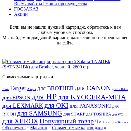
Время работы | Наши преимущества
ГОСЗАКАЗ
Акции
Если вы не нашли нужный картридж, обратитесь к нам
любым удобным способом.
Мы найдем подходящий вариант, даже если он не представлен
на сайте.
Совместимые картриджи
для CANON
Target
для BROTHER
Bion
Акция
для COLOR
для HP
для KYOCERA-MITA
для EPSON
для OKI
для LEXMARK
для PANASONIC
для
для SAMSUNG
RICOH
для SHARP
для TOSHIBA
для WC
для XEROX
Популярный товар
Чип
Чмп
для Коника
Обеспечать
»
Магазин
»
Совместимые картриджи
»