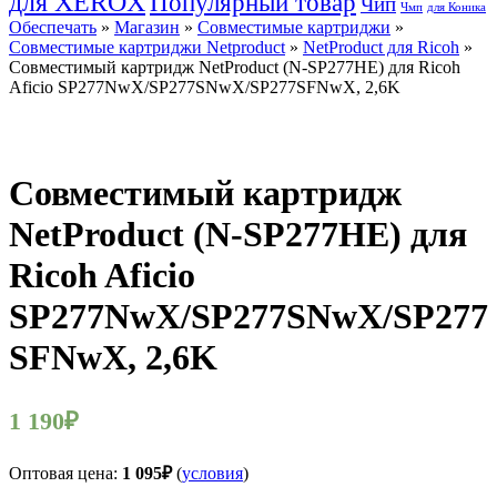
для XEROX
Популярный товар
Чип
Чмп
для Коника
Обеспечать
»
Магазин
»
Совместимые картриджи
»
Совместимые картриджи Netproduct
»
NetProduct для Ricoh
»
Совместимый картридж NetProduct (N-SP277HE) для Ricoh
Aficio SP277NwX/SP277SNwX/SP277SFNwX, 2,6K
Совместимый картридж
NetProduct (N-SP277HE) для
Ricoh Aficio
SP277NwX/SP277SNwX/SP277
SFNwX, 2,6K
1 190
₽
Оптовая цена:
1 095
₽
(
условия
)