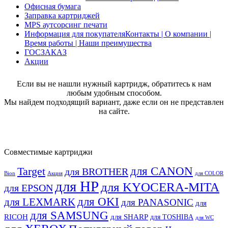
Офисная бумага
Заправка картриджей
MPS аутсорсинг печати
Информация для покупателя
Контакты | О компании |
Время работы | Наши преимущества
ГОСЗАКАЗ
Акции
Если вы не нашли нужный картридж, обратитесь к нам
любым удобным способом.
Мы найдем подходящий вариант, даже если он не представлен
на сайте.
Совместимые картриджи
для CANON
Target
для BROTHER
Bion
Акция
для COLOR
для HP
для KYOCERA-MITA
для EPSON
для OKI
для LEXMARK
для PANASONIC
для
для SAMSUNG
RICOH
для SHARP
для TOSHIBA
для WC