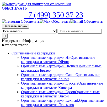
Skip
to
the
+7 (499) 350 37 23
content
Заказать звонок
Информация
Информация
Каталог
Каталог
Оригинальные картриджи
Оригинальные картриджи HP
Оригинальные
картриджи и запчасти Эйчпи
Оригинальные картриджи Brother
Оригинальные
картриджи Бразер
Оригинальные картриджи Canon
Оригинальные
картриджи и запчасти Кэнон
Оригинальные картриджи Kyocera
Оригинальные
картриджи и запчасти Киосера
Оригинальные картриджи Epson
Оригинальные
картриджи и запчасти Эпсон
Оригинальные картриджи Lexmark
Оригинальные
картриджи и запчасти Лексмарк