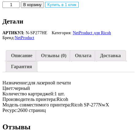
Количество
В корзину
Купить в 1 клик
товара
Совместимый
картридж
Детали
NetProduct
(N-
АРТИКУЛ:
N-SP277HE
Категория:
NetProduct для Ricoh
SP277HE)
Бренд:
NetProduct
для
Ricoh
Aficio
Описание
Отзывы (0)
Оплата
Доставка
SP277NwX/SP277SNwX/SP277SFNwX,
2,6K
Гарантия
Назначение:для лазерной печати
Цвет:черный
Количество картриджей:1 шт.
Производитель принтера:Ricoh
Модель совместимого принтера:Ricoh SP-277NwX
Ресурс:2600 страниц
Отзывы