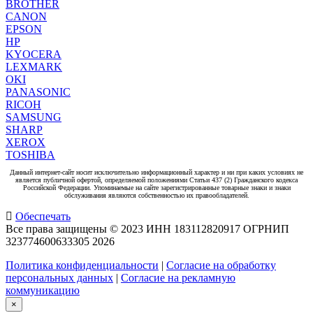
BROTHER
CANON
EPSON
HP
KYOCERA
LEXMARK
OKI
PANASONIC
RICOH
SAMSUNG
SHARP
XEROX
TOSHIBA
Данный интернет-сайт носит исключительно информационный характер и ни при каких условиях не
является публичной офертой, определяемой положениями Статьи 437 (2) Гражданского кодекса
Российской Федерации. Упоминаемые на сайте зарегистрированные товарные знаки и знаки
обслуживания являются собственностью их правообладателей.
Обеспечать
Все права защищены © 2023 ИНН 183112820917 ОГРНИП
323774600633305
2026
Политика конфиденциальности
|
Согласие на обработку
персональных данных
|
Согласие на рекламную
коммуникацию
×