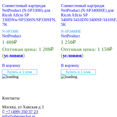
Совместимый картридж
Совместимый картридж
NetProduct (N-SP330H) для
NetProduct (N-SP3400HE) для
Ricoh Aficio SP
Ricoh Aficio SP
330DNw/SP330SN/SP330SFN,
3400N/3410DN/3400SF/3410SF,
7K
5K
N-SP330H
N-SP3400HE
NetProduct
NetProduct
1 400
₽
1 250
₽
Оптовая цена:
1 288
₽
Оптовая цена:
1 150
₽
(
условия
)
(
условия
)
В корзину
В корзину
Купить в 1 клик
Купить в 1 клик
Контакты
Москва, ул Хавская д 3
+7 (499) 350 37 23
info@obespechat.ru