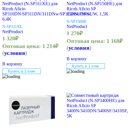
NetProduct (N-SP311XE) для
NetProduct (N-SP150HE) для
Ricoh Aficio
Ricoh Aficio SP
SP310DN/SP311DN/311DNw/SP312Nw/DNw,
150/SU/W/SUW, 1,5K
6,4K
N-SP150HE
NetProduct
N-SP311XE
NetProduct
1 270
₽
1 320
₽
Оптовая цена:
1 168
₽
Оптовая цена:
1 214
₽
(
условия
)
(
условия
)
В корзину
В корзину
Купить в 1 клик
Купить в 1 клик