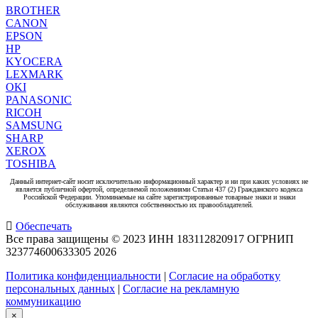
BROTHER
CANON
EPSON
HP
KYOCERA
LEXMARK
OKI
PANASONIC
RICOH
SAMSUNG
SHARP
XEROX
TOSHIBA
Данный интернет-сайт носит исключительно информационный характер и ни при каких условиях не
является публичной офертой, определяемой положениями Статьи 437 (2) Гражданского кодекса
Российской Федерации. Упоминаемые на сайте зарегистрированные товарные знаки и знаки
обслуживания являются собственностью их правообладателей.
Обеспечать
Все права защищены © 2023 ИНН 183112820917 ОГРНИП
323774600633305
2026
Политика конфиденциальности
|
Согласие на обработку
персональных данных
|
Согласие на рекламную
коммуникацию
×