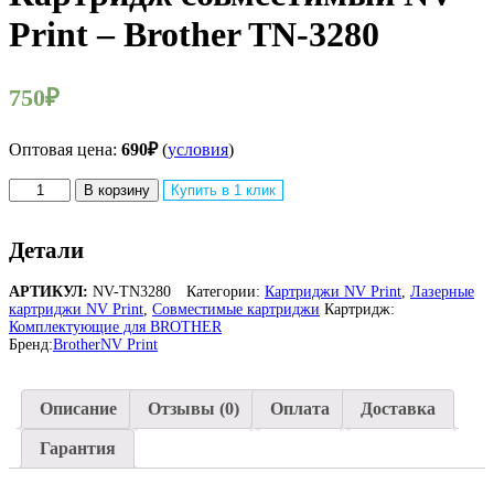
Print – Brother TN-3280
750
₽
Оптовая цена:
690
₽
(
условия
)
Количество
В корзину
Купить в 1 клик
товара
Картридж
совместимый
Детали
NV
Print
АРТИКУЛ:
NV-TN3280
Категории:
Картриджи NV Print
,
Лазерные
-
картриджи NV Print
,
Совместимые картриджи
Картридж:
Brother
Комплектующие для BROTHER
TN-
Бренд:
Brother
NV Print
3280
Описание
Отзывы (0)
Оплата
Доставка
Гарантия