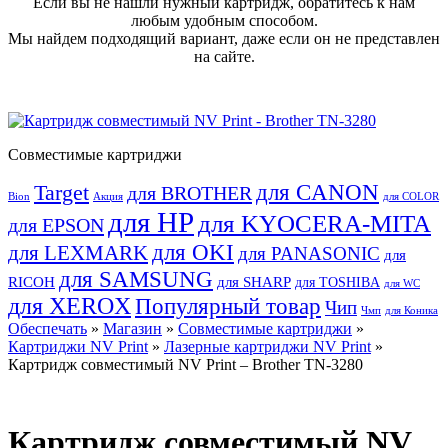
Если вы не нашли нужный картридж, обратитесь к нам
любым удобным способом.
Мы найдем подходящий вариант, даже если он не представлен
на сайте.
Совместимые картриджи
для CANON
Target
для BROTHER
Bion
Акция
для COLOR
для HP
для KYOCERA-MITA
для EPSON
для OKI
для LEXMARK
для PANASONIC
для
для SAMSUNG
RICOH
для SHARP
для TOSHIBA
для WC
для XEROX
Популярный товар
Чип
Чмп
для Коника
Обеспечать
»
Магазин
»
Совместимые картриджи
»
Картриджи NV Print
»
Лазерные картриджи NV Print
»
Картридж совместимый NV Print – Brother TN-3280
Картридж совместимый NV