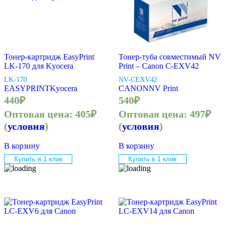
Тонер-картридж EasyPrint
Тонер-туба совместимый NV
LK-170 для Kyocera
Print – Canon C-EXV42
LK-170
NV-CEXV42
EASYPRINT
Kyocera
CANON
NV Print
440
₽
540
₽
Оптовая цена:
405
₽
Оптовая цена:
497
₽
(
условия
)
(
условия
)
В корзину
В корзину
Купить в 1 клик
Купить в 1 клик