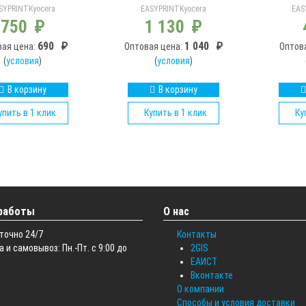
SYPRINT
Kyocera
EASYPRINT
Kyocera
EAS
750
₽
1 130
₽
690
₽
1 040
₽
вая цена:
Оптовая цена:
Оптов
(
условия
)
(
условия
)
В корзину
В корзину
упить в 1 клик
Купить в 1 клик
Ку
работы
О нас
точно 24/7
Контакты
 и самовывоз: Пн.-Пт. с 9:00 до
2GIS
ЕАИСТ
Вконтакте
О компании
Способы и условия доставки