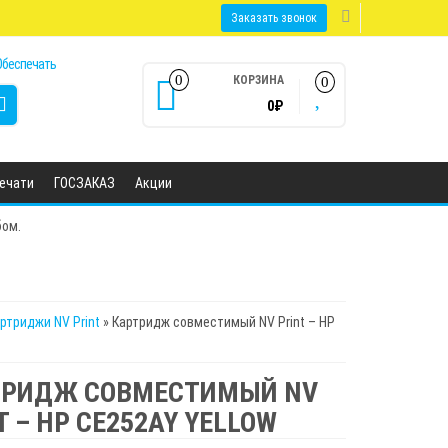
Заказать звонок
0
КОРЗИНА
0
0₽
печати
ГОСЗАКАЗ
Акции
бом.
ртриджи NV Print
» Картридж совместимый NV Print – HP
ТРИДЖ СОВМЕСТИМЫЙ NV
T – HP CE252AY YELLOW