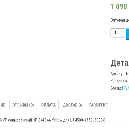
1 090
Оптовая ц
Количест
товара
Картридж
совмест
Дета
NV
Print
Артикул:
N
-
Картридж:
HP
Бренд:
HP
CE252AY
Yellow
НИЕ
ОТЗЫВЫ (0)
ОПЛАТА
ДОСТАВКА
ГАРАНТИЯ
NVP совместимый HP C4194A Yellow для LJ 4500/4550 (6000k)