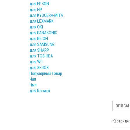
для EPSON
для HP
для KYOCERA-MITA
для LEXMARK
для OKI
для PANASONIC
для RICOH
для SAMSUNG
для SHARP
для TOSHIBA
для WC
для XEROX
Популярный товар
Чип
Чмп
для Коника
ОПИСА
Картридж 