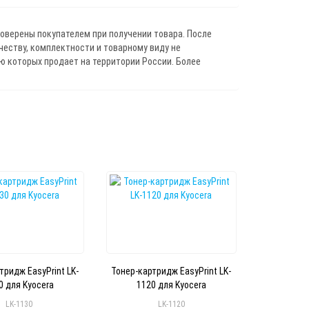
роверены покупателем при получении товара. После
ичеству, комплектности и товарному виду не
 которых продает на территории России. Более
тридж EasyPrint LK-
Тонер-картридж EasyPrint LK-
0 для Kyocera
1120 для Kyocera
LK-1130
LK-1120