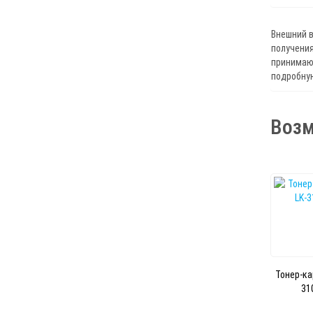
Внешний в
получения
принимают
подробну
Возм
Тонер-ка
31