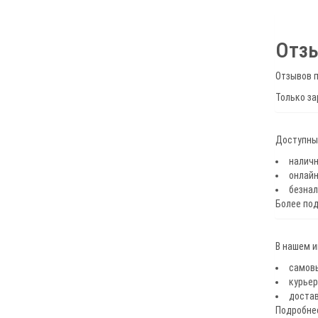
Отз
Отзывов п
Только за
Доступные
наличн
онлайн
безнал
Более по
В нашем 
самов
курьер
достав
Подробнее