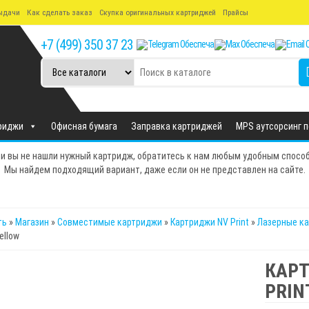
ыдачи
Как сделать заказ
Скупка оригинальных картриджей
Прайсы
+7 (499) 350 37 23
риджи
Офисная бумага
Заправка картриджей
MPS аутсорсинг 
и вы не нашли нужный картридж, обратитесь к нам любым удобным спосо
Мы найдем подходящий вариант, даже если он не представлен на сайте.
ть
»
Магазин
»
Совместимые картриджи
»
Картриджи NV Print
»
Лазерные ка
ellow
КАР
PRIN