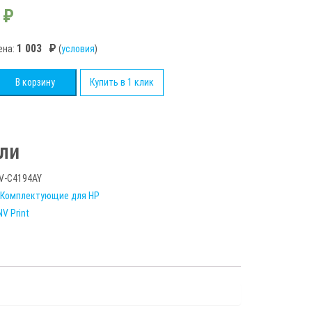
₽
1 003
₽
ена:
(
условия
)
во
В корзину
Купить в 1 клик
имый
ли
V-C4194AY
Комплектующие для HP
NV Print