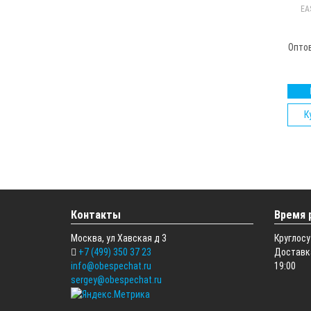
EA
Опто
К
Контакты
Время 
Москва, ул Хавская д 3
Круглосу
+7 (499) 350 37 23
Доставка
info@obespechat.ru
19:00
sergey@obespechat.ru