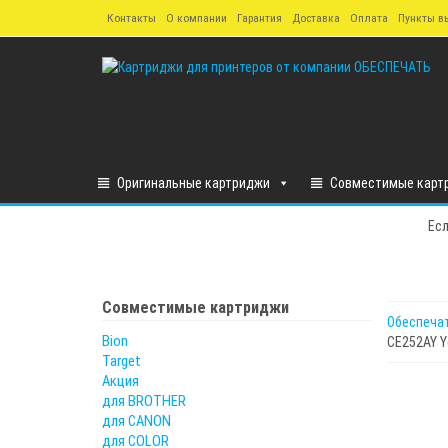
Skip
Контакты
О компании
Гарантия
Доставка
Оплата
Пункты в
to
the
content
Оригинальные картриджи
Совместимые карт
Есл
Совместимые картриджи
Обеспеча
Bion
CE252AY Y
Target
Акция
для BROTHER
для CANON
для COLOR