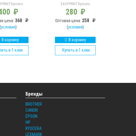
YPRINT
Kyocera
EASYPRINT
Kyocera
400
₽
280
₽
368
₽
258
₽
ая цена:
Оптовая цена:
(
условия
)
(
условия
)
В корзину
В корзину
пить в 1 клик
Купить в 1 клик
Бренды
BROTHER
CANON
EPSON
HP
KYOCERA
LEXMARK