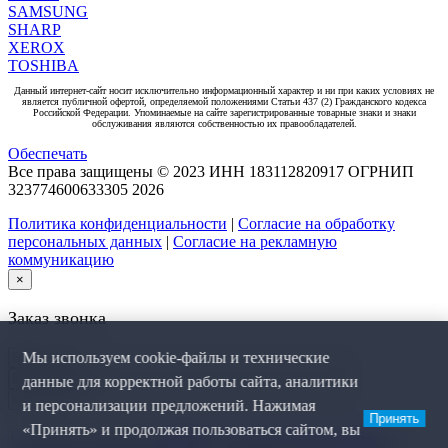
SAMSUNG
SHARP
XEROX
TOSHIBA
Данный интернет-сайт носит исключительно информационный характер и ни при каких условиях не
является публичной офертой, определяемой положениями Статьи 437 (2) Гражданского кодекса
Российской Федерации. Упоминаемые на сайте зарегистрированные товарные знаки и знаки
обслуживания являются собственностью их правообладателей.
Обеспечать
Все права защищены © 2023 ИНН 183112820917 ОГРНИП
323774600633305
2026
Политика конфиденциальности
|
Согласие на обработку
персональных данных
|
Согласие на рекламную
коммуникацию
×
Заказ звонка
Мы используем cookie-файлы и технические
данные для корректной работы сайта, аналитики
и персонализации предложений. Нажимая
Принять
«Принять» и продолжая пользоваться сайтом, вы
Я даю согласие на
обработку персональных данных
, на