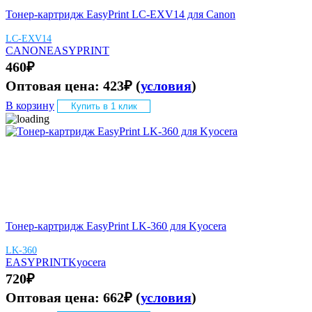
Тонер-картридж EasyPrint LC-EXV14 для Canon
LC-EXV14
CANON
EASYPRINT
460
₽
Оптовая цена:
423
₽
(
условия
)
В корзину
Купить в 1 клик
Тонер-картридж EasyPrint LK-360 для Kyocera
LK-360
EASYPRINT
Kyocera
720
₽
Оптовая цена:
662
₽
(
условия
)