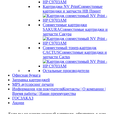
Картриджи NV Print
Совместимые
картриджи и запчасти НВ Принт
Совместимые картриджи
SAKURA
Совместимые картриджи и
запчасти Сакура
Совместимый тонер-картридж
CACTUS
Совместимые картриджи и
запчасти Cactus
Остальные производители
Офисная бумага
Заправка картриджей
MPS аутсорсинг печати
Информация для покупателя
Контакты | О компании |
Время работы | Наши преимущества
ГОСЗАКАЗ
Акции
Если вы не нашли нужный картридж, обратитесь к нам