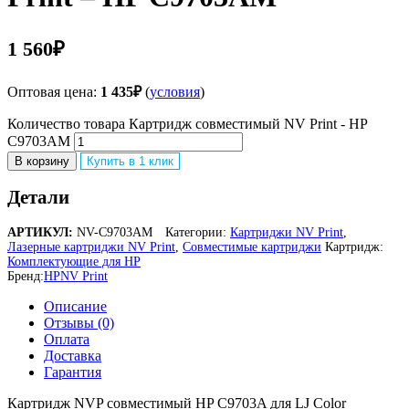
1 560
₽
Оптовая цена:
1 435
₽
(
условия
)
Количество товара Картридж совместимый NV Print - HP
C9703AM
В корзину
Купить в 1 клик
Детали
АРТИКУЛ:
NV-C9703AM
Категории:
Картриджи NV Print
,
Лазерные картриджи NV Print
,
Совместимые картриджи
Картридж:
Комплектующие для HP
Бренд:
HP
NV Print
Описание
Отзывы (0)
Оплата
Доставка
Гарантия
Картридж NVP совместимый HP C9703A для LJ Color