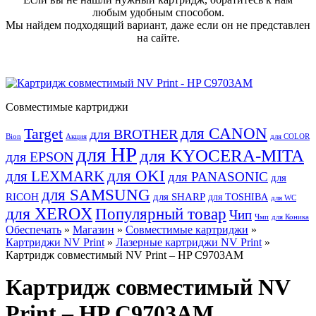
любым удобным способом.
Мы найдем подходящий вариант, даже если он не представлен
на сайте.
Совместимые картриджи
для CANON
Target
для BROTHER
Bion
Акция
для COLOR
для HP
для KYOCERA-MITA
для EPSON
для OKI
для LEXMARK
для PANASONIC
для
для SAMSUNG
RICOH
для SHARP
для TOSHIBA
для WC
для XEROX
Популярный товар
Чип
Чмп
для Коника
Обеспечать
»
Магазин
»
Совместимые картриджи
»
Картриджи NV Print
»
Лазерные картриджи NV Print
»
Картридж совместимый NV Print – HP C9703AM
Картридж совместимый NV
Print – HP C9703AM