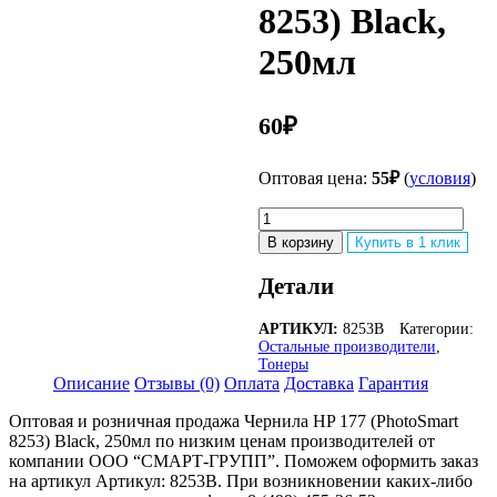
8253) Black,
250мл
60
₽
Оптовая цена:
55
₽
(
условия
)
Количество
товара
В корзину
Купить в 1 клик
Чернила
HP
Детали
177
(PhotoSmart
АРТИКУЛ:
8253B
Категории:
8253)
Остальные производители
,
Black,
Тонеры
250мл
Описание
Отзывы (0)
Оплата
Доставка
Гарантия
Оптовая и розничная продажа Чернила HP 177 (PhotoSmart
8253) Black, 250мл по низким ценам производителей от
компании ООО “СМАРТ-ГРУПП”. Поможем оформить заказ
на артикул Артикул: 8253B. При возникновении каких-либо