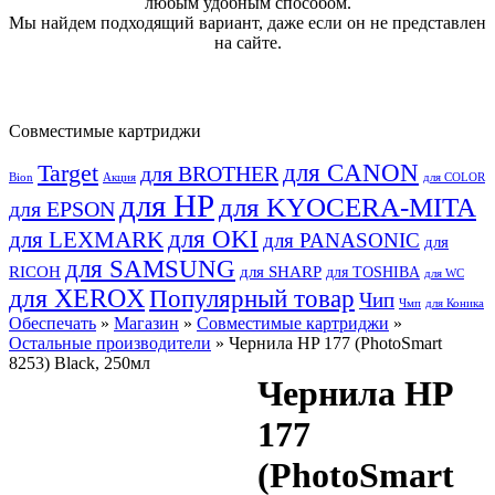
любым удобным способом.
Мы найдем подходящий вариант, даже если он не представлен
на сайте.
Совместимые картриджи
для CANON
Target
для BROTHER
Bion
Акция
для COLOR
для HP
для KYOCERA-MITA
для EPSON
для OKI
для LEXMARK
для PANASONIC
для
для SAMSUNG
RICOH
для SHARP
для TOSHIBA
для WC
для XEROX
Популярный товар
Чип
Чмп
для Коника
Обеспечать
»
Магазин
»
Совместимые картриджи
»
Остальные производители
» Чернила HP 177 (PhotoSmart
8253) Black, 250мл
Чернила HP
177
(PhotoSmart