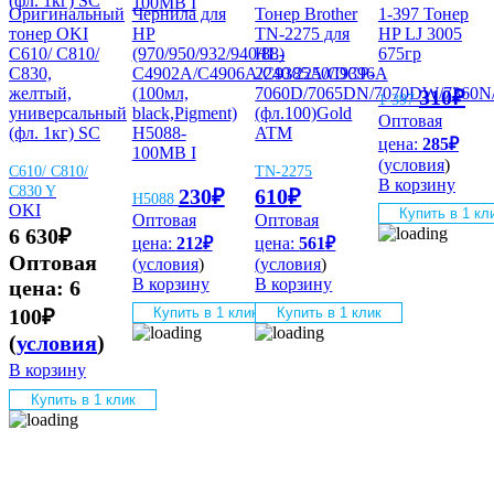
Оригинальный
Чернила для
Тонер Brother
1-397 Тонер
тонер OKI
HP
TN-2275 для
HP LJ 3005
C610/ C810/
(970/950/932/940/88)
HL-
675гр
C830,
C4902A/C4906A/C9385A/C9396A
2240/2250/DCP-
желтый,
(100мл,
7060D/7065DN/7070DW/7360
310
₽
1-397
универсальный
black,Pigment)
(фл.100)Gold
Оптовая
(фл. 1кг) SC
Н5088-
ATM
цена:
285
₽
100МВ I
(
условия
)
C610/ C810/
TN-2275
В корзину
C830 Y
230
₽
610
₽
Н5088
OKI
Купить в 1 кл
Оптовая
Оптовая
6 630
₽
цена:
212
₽
цена:
561
₽
Оптовая
(
условия
)
(
условия
)
В корзину
В корзину
цена:
6
Купить в 1 клик
Купить в 1 клик
100
₽
(
условия
)
В корзину
Купить в 1 клик