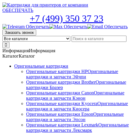
Skip
to
the
+7 (499) 350 37 23
content
Заказать звонок
Информация
Информация
Каталог
Каталог
Оригинальные картриджи
Оригинальные картриджи HP
Оригинальные
картриджи и запчасти Эйчпи
Оригинальные картриджи Brother
Оригинальные
картриджи Бразер
Оригинальные картриджи Canon
Оригинальные
картриджи и запчасти Кэнон
Оригинальные картриджи Kyocera
Оригинальные
картриджи и запчасти Киосера
Оригинальные картриджи Epson
Оригинальные
картриджи и запчасти Эпсон
Оригинальные картриджи Lexmark
Оригинальные
картриджи и запчасти Лексмарк