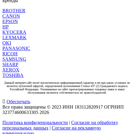
Бренды
BROTHER
CANON
EPSON
HP
KYOCERA
LEXMARK
OKI
PANASONIC
RICOH
SAMSUNG
SHARP
XEROX
TOSHIBA
Данный интернет-сайт носит исключительно информационный характер и ни при каких условиях не
является публичной офертой, определяемой положениями Статьи 437 (2) Гражданского кодекса
Российской Федерации. Упоминаемые на сайте зарегистрированные товарные знаки и знаки
обслуживания являются собственностью их правообладателей.
Обеспечать
Все права защищены © 2023 ИНН 183112820917 ОГРНИП
323774600633305
2026
Политика конфиденциальности
|
Согласие на обработку
персональных данных
|
Согласие на рекламную
коммуникацию