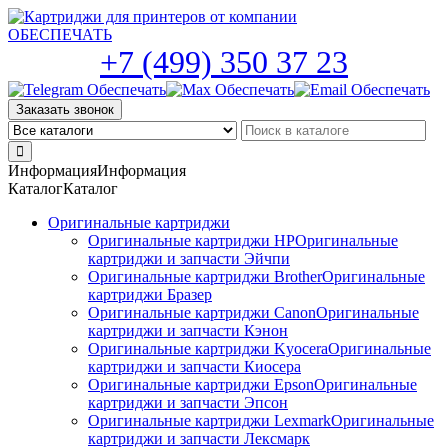
Skip
to
the
+7 (499) 350 37 23
content
Заказать звонок
Информация
Информация
Каталог
Каталог
Оригинальные картриджи
Оригинальные картриджи HP
Оригинальные
картриджи и запчасти Эйчпи
Оригинальные картриджи Brother
Оригинальные
картриджи Бразер
Оригинальные картриджи Canon
Оригинальные
картриджи и запчасти Кэнон
Оригинальные картриджи Kyocera
Оригинальные
картриджи и запчасти Киосера
Оригинальные картриджи Epson
Оригинальные
картриджи и запчасти Эпсон
Оригинальные картриджи Lexmark
Оригинальные
картриджи и запчасти Лексмарк