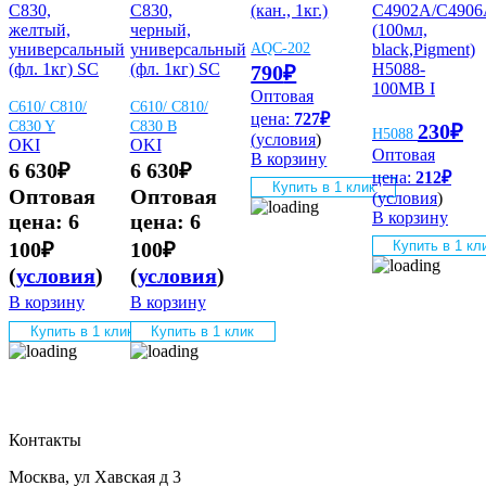
C830,
C830,
(кан., 1кг.)
C4902A/C4906
желтый,
черный,
(100мл,
универсальный
универсальный
AQC-202
black,Pigment)
(фл. 1кг) SC
(фл. 1кг) SC
Н5088-
790
₽
100МВ I
Оптовая
C610/ C810/
C610/ C810/
цена:
727
₽
C830 Y
C830 B
230
₽
Н5088
(
условия
)
OKI
OKI
Оптовая
В корзину
6 630
₽
6 630
₽
цена:
212
₽
Купить в 1 клик
Оптовая
Оптовая
(
условия
)
В корзину
цена:
6
цена:
6
Купить в 1 кл
100
₽
100
₽
(
условия
)
(
условия
)
В корзину
В корзину
Купить в 1 клик
Купить в 1 клик
Контакты
Москва, ул Хавская д 3