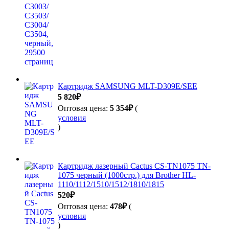
Картридж SAMSUNG MLT-D309E/SEE
5 820
₽
Оптовая цена:
5 354
₽
(
условия
)
Картридж лазерный Cactus CS-TN1075 TN-
1075 черный (1000стр.) для Brother HL-
1110/1112/1510/1512/1810/1815
520
₽
Оптовая цена:
478
₽
(
условия
)