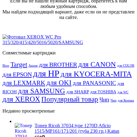
Если вы не нашли нужный картридж, обратитесь к нам
любым удобным способом.
Мы найдем подходящий вариант, даже если он не представлен
на сайте.
Совместимые картриджи
для CANON
Target
для BROTHER
Bion
Акция
для COLOR
для HP
для KYOCERA-MITA
для EPSON
для OKI
для LEXMARK
для PANASONIC
для
для SAMSUNG
RICOH
для SHARP
для TOSHIBA
для WC
для XEROX
Популярный товар
Чип
Чмп
для Коника
Недавно просмотренные
Тонер Ricoh 37034 type 1270D Aficio
1515/MP161/171/201 (туба 230 гр.) Katun