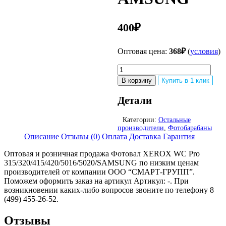
400
₽
Оптовая цена:
368
₽
(
условия
)
Количество
товара
В корзину
Купить в 1 клик
Фотовал
XEROX
Детали
WC
Pro
Категории:
Остальные
315/320/415/420/5016/5020/S
производители
,
Фотобарабаны
Описание
Отзывы (0)
Оплата
Доставка
Гарантия
Оптовая и розничная продажа Фотовал XEROX WC Pro
315/320/415/420/5016/5020/SAMSUNG по низким ценам
производителей от компании ООО “СМАРТ-ГРУПП”.
Поможем оформить заказ на артикул Артикул: -. При
возникновении каких-либо вопросов звоните по телефону 8
(499) 455-26-52.
Отзывы