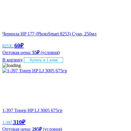
Чернила HP 177 (PhotoSmart 8253) Cyan, 250мл
60
₽
8253C
Оптовая цена:
55
₽
(
условия
)
В корзину
Купить в 1 клик
1-397 Тонер HP LJ 3005 675гр
310
₽
1-397
Оптовая цена:
285
₽
(
условия
)