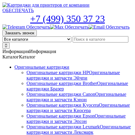
Skip
to
the
+7 (499) 350 37 23
content
Заказать звонок
Информация
Информация
Каталог
Каталог
Оригинальные картриджи
Оригинальные картриджи HP
Оригинальные
картриджи и запчасти Эйчпи
Оригинальные картриджи Brother
Оригинальные
картриджи Бразер
Оригинальные картриджи Canon
Оригинальные
картриджи и запчасти Кэнон
Оригинальные картриджи Kyocera
Оригинальные
картриджи и запчасти Киосера
Оригинальные картриджи Epson
Оригинальные
картриджи и запчасти Эпсон
Оригинальные картриджи Lexmark
Оригинальные
картриджи и запчасти Лексмарк