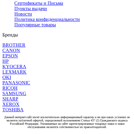
Сертификаты и Письма
Пункты выдачи
Новости
Политика конфиденциальности
Популярные товары
Бренды
BROTHER
CANON
EPSON
HP
KYOCERA
LEXMARK
OKI
PANASONIC
RICOH
SAMSUNG
SHARP
XEROX
TOSHIBA
Данный интернет-сайт носит исключительно информационный характер и ни при каких условиях не
является публичной офертой, определяемой положениями Статьи 437 (2) Гражданского кодекса
Российской Федерации. Упоминаемые на сайте зарегистрированные товарные знаки и знаки
обслуживания являются собственностью их правообладателей.