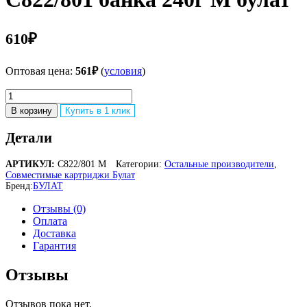
610
₽
Оптовая цена:
561
₽
(
условия
)
Количество
товара
В корзину
Купить в 1 клик
Совместимый
тонер
Детали
Oki
C822/801
АРТИКУЛ:
C822/801 M
Категории:
Остальные производители
,
банка
Совместимые картриджи Булат
240г
Бренд:
БУЛАТ
М
булат
Отзывы (0)
Оплата
Доставка
Гарантия
Отзывы
Отзывов пока нет.