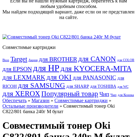
Если вы не нашли нужный картридж, обратитесь к нам
любым удобным способом.
Мы найдем подходящий вариант, даже если он не представлен
на сайте.
Совместимые картриджи
для CANON
Target
для BROTHER
Bion
Акция
для COLOR
для HP
для KYOCERA-MITA
для EPSON
для OKI
для LEXMARK
для PANASONIC
для
для SAMSUNG
RICOH
для SHARP
для TOSHIBA
для WC
для XEROX
Популярный товар
Чип
Чмп
для Коника
Обеспечать
»
Магазин
»
Совместимые картриджи
»
Остальные производители
» Совместимый тонер Oki
C822/801 банка 240г М булат
Совместимый тонер Oki
C822/801 банка 240г М булат