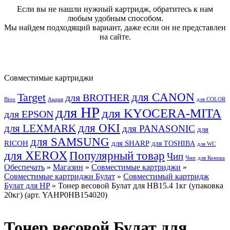
Если вы не нашли нужный картридж, обратитесь к нам
любым удобным способом.
Мы найдем подходящий вариант, даже если он не представлен
на сайте.
Совместимые картриджи
для CANON
Target
для BROTHER
Bion
Акция
для COLOR
для HP
для KYOCERA-MITA
для EPSON
для OKI
для LEXMARK
для PANASONIC
для
для SAMSUNG
RICOH
для SHARP
для TOSHIBA
для WC
для XEROX
Популярный товар
Чип
Чмп
для Коника
Обеспечать
»
Магазин
»
Совместимые картриджи
»
Совместимые картриджи Булат
»
Совместимый картридж
Булат для HP
» Тонер весовой Булат для HB15.4 1кг (упаковка
20кг) (арт. YAHP0HB154020)
Тонер весовой Булат для