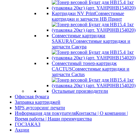
Картриджи NV Print
Совместимые
картриджи и запчасти НВ Принт
Совместимые картриджи
SAKURA
Совместимые картриджи и
запчасти Сакура
Совместимый тонер-картридж
CACTUS
Совместимые картриджи и
запчасти Cactus
Остальные производители
Офисная бумага
Заправка картриджей
MPS аутсорсинг печати
Информация для покупателя
Контакты | О компании |
Время работы | Наши преимущества
ГОСЗАКАЗ
Акции