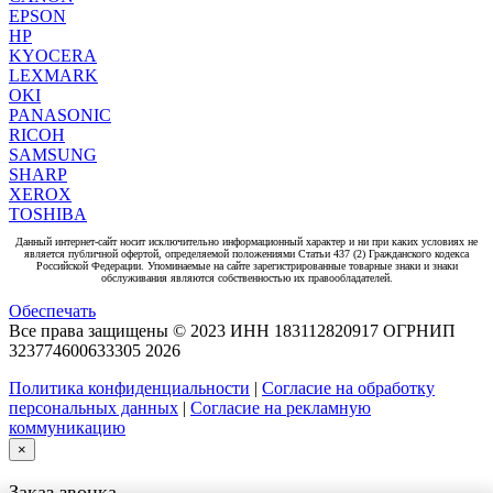
EPSON
HP
KYOCERA
LEXMARK
OKI
PANASONIC
RICOH
SAMSUNG
SHARP
XEROX
TOSHIBA
Данный интернет-сайт носит исключительно информационный характер и ни при каких условиях не
является публичной офертой, определяемой положениями Статьи 437 (2) Гражданского кодекса
Российской Федерации. Упоминаемые на сайте зарегистрированные товарные знаки и знаки
обслуживания являются собственностью их правообладателей.
Обеспечать
Все права защищены © 2023 ИНН 183112820917 ОГРНИП
323774600633305
2026
Политика конфиденциальности
|
Согласие на обработку
персональных данных
|
Согласие на рекламную
коммуникацию
×
Заказ звонка