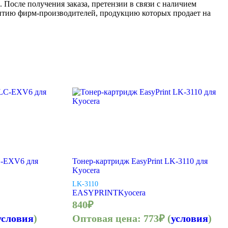
 После получения заказа, претензии в связи с наличием
антию фирм-производителей, продукцию которых продает на
C-EXV6 для
Тонер-картридж EasyPrint LK-3110 для
Kyocera
LK-3110
EASYPRINT
Kyocera
840
₽
условия
)
Оптовая цена:
773
₽
(
условия
)