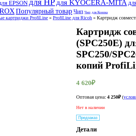
для HP
для KYOCERA-MITA
дл
для EPSON
EROX
Популярный товар
Чип
Чмп
для Коника
е картриджи ProfiLine
»
ProfiLine для Ricoh
» Картридж совмести
Картридж со
(SPC250E) дл
SPC250/SPC2
копий ProfiLi
4 620
₽
Оптовая цена:
4 250
₽
(
услов
Нет в наличии
Предзаказ
Детали