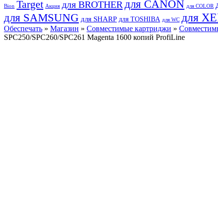
для CANON
Target
для BROTHER
Bion
Акция
для COLOR
для SAMSUNG
для X
для SHARP
для TOSHIBA
для WC
Обеспечать
»
Магазин
»
Совместимые картриджи
»
Совместимы
SPC250/SPC260/SPC261 Magenta 1600 копий ProfiLine