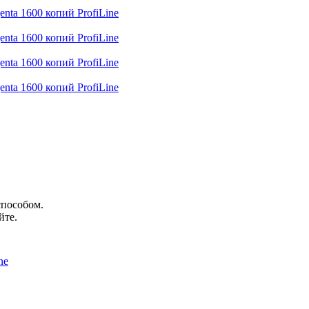
способом.
йте.