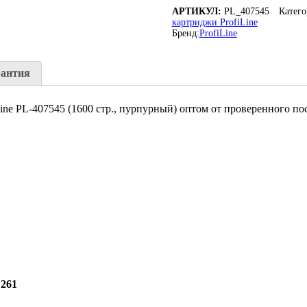
АРТИКУЛ:
PL_407545
Катег
картриджи ProfiLine
Бренд:
ProfiLine
рантия
ine PL-407545 (1600 стр., пурпурный) оптом от проверенного п
C261