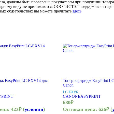
аза, должны быть проверены покупателем при получении товара.
товарному виду не принимаются. ООО “ЭСТЭ” поддерживает гар
ых обязательствах вы можете прочитать
здесь
дж EasyPrint LC-EXV14 для
Тонер-картридж EasyPrint L
Canon
LC-EXV6
YPRINT
CANON
EASYPRINT
680
₽
цена:
423
₽
(
условия
)
Оптовая цена:
626
₽
(