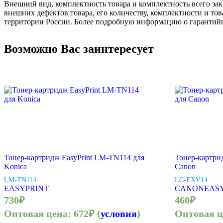
Внешний вид, комплектность товара и комплектность всего зак
внешних дефектов товара, его количеству, комплектности и 
территории России. Более подробную информацию о гарантийн
Возможно Вас заинтересует
Тонер-картридж EasyPrint LM-TN114 для
Тонер-картри
Konica
Canon
LM-TN114
LC-EXV14
EASYPRINT
CANON
EAS
730
₽
460
₽
Оптовая цена:
672
₽
(
условия
)
Оптовая 