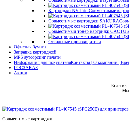
Совместимые картриджи EasyPrint
Совме
Картриджи NV Print
Совместимые картр
Совместимые картриджи SAKURA
Совм
Совместимый тонер-картридж CACTUS
Остальные производители
Офисная бумага
Заправка картриджей
MPS аутсорсинг печати
Информация для покупателя
Контакты | О компании | Вр
ГОСЗАКАЗ
Акции
Если вы 
Мы 
Совместимые картриджи