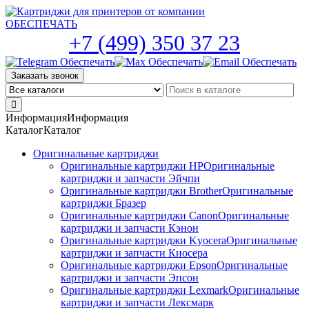
Skip
to
the
+7 (499) 350 37 23
content
Заказать звонок
Информация
Информация
Каталог
Каталог
Оригинальные картриджи
Оригинальные картриджи HP
Оригинальные
картриджи и запчасти Эйчпи
Оригинальные картриджи Brother
Оригинальные
картриджи Бразер
Оригинальные картриджи Canon
Оригинальные
картриджи и запчасти Кэнон
Оригинальные картриджи Kyocera
Оригинальные
картриджи и запчасти Киосера
Оригинальные картриджи Epson
Оригинальные
картриджи и запчасти Эпсон
Оригинальные картриджи Lexmark
Оригинальные
картриджи и запчасти Лексмарк