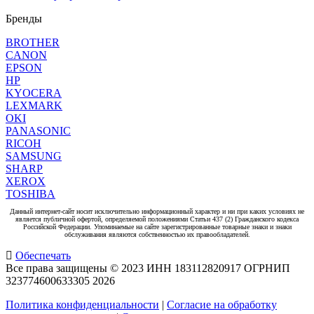
Бренды
BROTHER
CANON
EPSON
HP
KYOCERA
LEXMARK
OKI
PANASONIC
RICOH
SAMSUNG
SHARP
XEROX
TOSHIBA
Данный интернет-сайт носит исключительно информационный характер и ни при каких условиях не
является публичной офертой, определяемой положениями Статьи 437 (2) Гражданского кодекса
Российской Федерации. Упоминаемые на сайте зарегистрированные товарные знаки и знаки
обслуживания являются собственностью их правообладателей.
Обеспечать
Все права защищены © 2023 ИНН 183112820917 ОГРНИП
323774600633305
2026
Политика конфиденциальности
|
Согласие на обработку