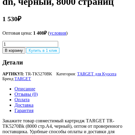
dn, черный, 8000 страниц
1 530
₽
Оптовая цена:
1 408
₽
(
условия
)
Количество
товара
В корзину
Купить в 1 клик
Совместимый
картридж
Детали
TARGET
TR-
АРТИКУЛ:
TR-TK5270BK
Категория:
TARGET для Kyocera
TK5270Bk
Бренд:
TARGET
Kyocera
TK-
Описание
5270K
Отзывы (0)
для
Оплата
Kyocera
Доставка
ECOSYS
Гарантия
P6230cdn/M6230cidn/M6630cidn,
черный,
Закажите товар совместимый картридж TARGET TR-
8000
TK5270Bk (8000 стр.А4, черный), оптом от проверенного
страниц
поставщика. Удобные способы оплаты и доставки для