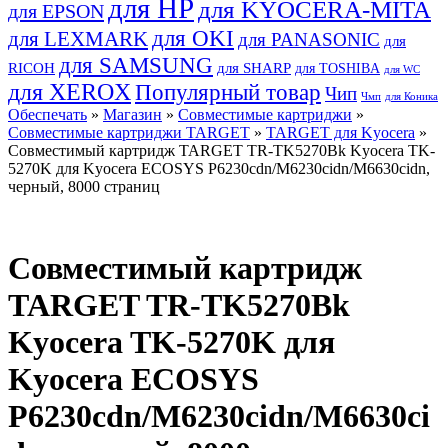
для HP
для KYOCERA-MITA
для EPSON
для OKI
для LEXMARK
для PANASONIC
для
для SAMSUNG
RICOH
для SHARP
для TOSHIBA
для WC
для XEROX
Популярный товар
Чип
Чмп
для Коника
Обеспечать
»
Магазин
»
Совместимые картриджи
»
Совместимые картриджи TARGET
»
TARGET для Kyocera
»
Совместимый картридж TARGET TR-TK5270Bk Kyocera TK-
5270K для Kyocera ECOSYS P6230cdn/M6230cidn/M6630cidn,
черный, 8000 страниц
Совместимый картридж
TARGET TR-TK5270Bk
Kyocera TK-5270K для
Kyocera ECOSYS
P6230cdn/M6230cidn/M6630ci