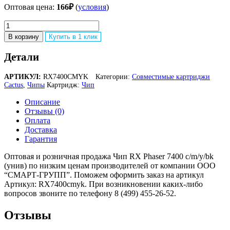
Оптовая цена:
166
₽
(
условия
)
Количество
товара
В корзину
Купить в 1 клик
Чип
RX
Детали
Phaser
7400
АРТИКУЛ:
RX7400CMYK
Категории:
Совместимые картриджи
c/m/y/bk
Cactus
,
Чипы
Картридж:
Чип
(унив)
Описание
Отзывы (0)
Оплата
Доставка
Гарантия
Оптовая и розничная продажа Чип RX Phaser 7400 c/m/y/bk
(унив) по низким ценам производителей от компании ООО
“СМАРТ-ГРУПП”. Поможем оформить заказ на артикул
Артикул: RX7400cmyk. При возникновении каких-либо
вопросов звоните по телефону 8 (499) 455-26-52.
Отзывы