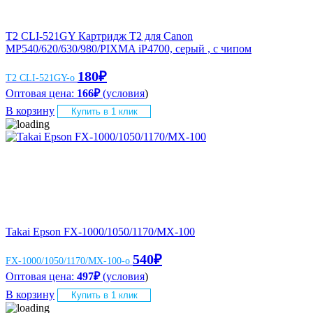
T2 CLI-521GY Картридж T2 для Canon
MP540/620/630/980/PIXMA iP4700, серый , с чипом
180
₽
T2 CLI-521GY-o
Оптовая цена:
166
₽
(
условия
)
В корзину
Купить в 1 клик
Takai Epson FX-1000/1050/1170/MX-100
540
₽
FX-1000/1050/1170/MX-100-o
Оптовая цена:
497
₽
(
условия
)
В корзину
Купить в 1 клик