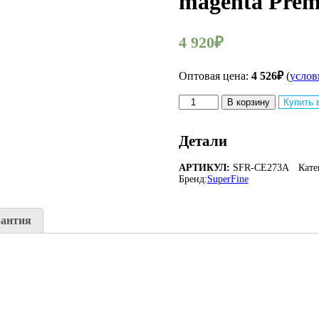
magenta Pre
4 920
₽
Оптовая цена:
4 526
₽
(
услов
Количество
В корзину
Купить 
товара
Совместимый
картридж
Детали
SuperFine
SFR-
АРТИКУЛ:
SFR-CE273A
Кате
CE273A
Бренд:
SuperFine
для
HP
CE273A
рантия
CLJ
CP
5525
15K
magenta
Premium