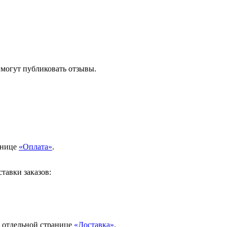
 могут публиковать отзывы.
анице
«Оплата»
.
тавки заказов:
а отдельной странице
«Доставка»
.