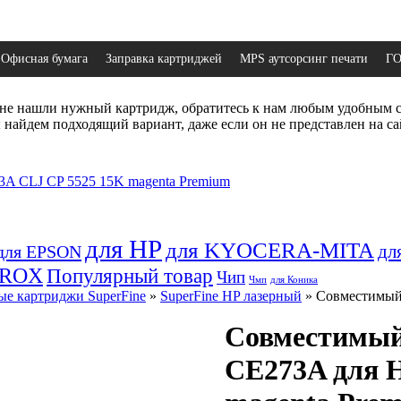
Офисная бумага
Заправка картриджей
MPS аутсорсинг печати
Г
не нашли нужный картридж, обратитесь к нам любым удобным 
найдем подходящий вариант, даже если он не представлен на са
для HP
для KYOCERA-MITA
дл
для EPSON
EROX
Популярный товар
Чип
Чмп
для Коника
е картриджи SuperFine
»
SuperFine HP лазерный
» Совместимый 
Совместимый
CE273A для 