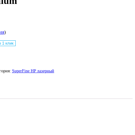
mium
ия
)
в 1 клик
гория:
SuperFine HP лазерный