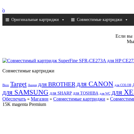
0
Оригинальные картриджи
Совместимые картриджи
Если вы 
Мы 
Совместимые картриджи
для CANON
Target
для BROTHER
Bion
Акция
для COLOR
для SAMSUNG
для X
для SHARP
для TOSHIBA
для WC
Обеспечать
»
Магазин
»
Совместимые картриджи
»
Совместимы
15K magenta Premium