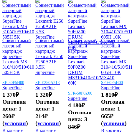
Совместимый
Совместимый
Совместимый
Совместимый
лазерный
лазерный
лазерный
лазерный
картридж
картридж
картридж
картридж
SuperFine
Lexmark E250
SuperFine
SuperFine
Lexmark MS
E250A21E
Lexmark
Lexmark MX
310/410/510/610
3.5K
50F0Z00
310/410/510/51
505H 5K
SuperFine
DRUM
605H 10K
MS310/410/610/MX410
SF-50F5H00
SF-E250A21E
60K
SF-60F5H00
SuperFine
SuperFine
SuperFine
SFR-50F0Z00
1 370
₽
1 320
₽
1 810
₽
SuperFine
Оптовая
Оптовая
Оптовая
4 180
₽
цена:
1
цена:
1
цена:
1
Оптовая
260
₽
214
₽
665
₽
цена:
3
(
условия
)
(
условия
)
(
условия
)
846
₽
В корзину
В корзину
В корзину