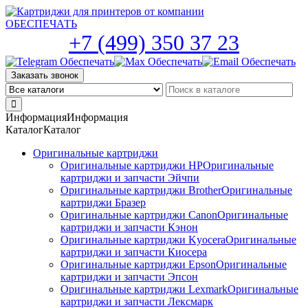
Skip
to
the
+7 (499) 350 37 23
content
Заказать звонок
Информация
Информация
Каталог
Каталог
Оригинальные картриджи
Оригинальные картриджи HP
Оригинальные
картриджи и запчасти Эйчпи
Оригинальные картриджи Brother
Оригинальные
картриджи Бразер
Оригинальные картриджи Canon
Оригинальные
картриджи и запчасти Кэнон
Оригинальные картриджи Kyocera
Оригинальные
картриджи и запчасти Киосера
Оригинальные картриджи Epson
Оригинальные
картриджи и запчасти Эпсон
Оригинальные картриджи Lexmark
Оригинальные
картриджи и запчасти Лексмарк