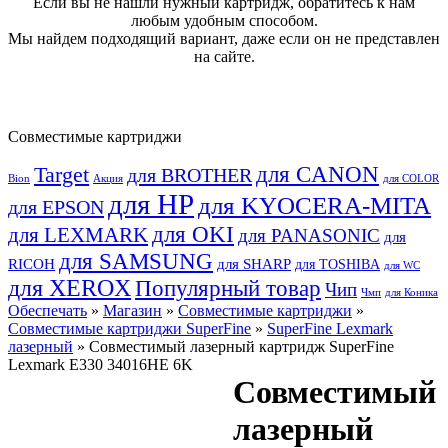
Если вы не нашли нужный картридж, обратитесь к нам
любым удобным способом.
Мы найдем подходящий вариант, даже если он не представлен
на сайте.
Совместимые картриджи
для CANON
Target
для BROTHER
Bion
Акция
для COLOR
для HP
для KYOCERA-MITA
для EPSON
для OKI
для LEXMARK
для PANASONIC
для
для SAMSUNG
RICOH
для SHARP
для TOSHIBA
для WC
для XEROX
Популярный товар
Чип
Чмп
для Коника
Обеспечать
»
Магазин
»
Совместимые картриджи
»
Совместимые картриджи SuperFine
»
SuperFine Lexmark
лазерный
» Совместимый лазерный картридж SuperFine
Lexmark E330 34016HE 6K
Совместимый
лазерный