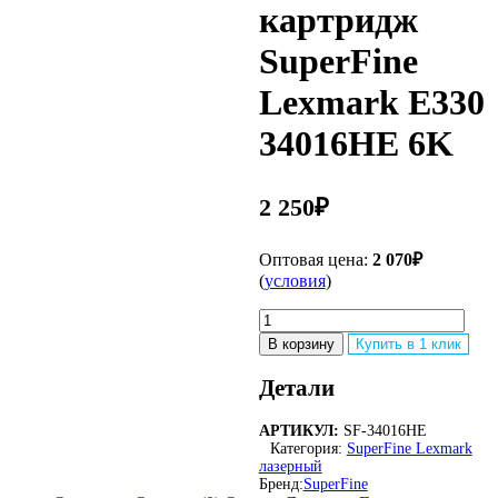
картридж
SuperFine
Lexmark E330
34016HE 6K
2 250
₽
Оптовая цена:
2 070
₽
(
условия
)
Количество
товара
В корзину
Купить в 1 клик
Совместимый
лазерный
Детали
картридж
SuperFine
АРТИКУЛ:
SF-34016HE
Lexmark
Категория:
SuperFine Lexmark
E330
лазерный
34016HE
Бренд:
SuperFine
6K