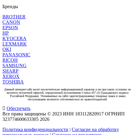
Бренды
BROTHER
CANON
EPSON
HP
KYOCERA
LEXMARK
OKI
PANASONIC
RICOH
SAMSUNG
SHARP
XEROX
TOSHIBA
Данный интернет-сайт носит исключительно информационный характер и ни при каких условиях не
является публичной офертой, определяемой положениями Статьи 437 (2) Гражданского кодекса
Российской Федерации. Упоминаемые на сайте зарегистрированные товарные знаки и знаки
обслуживания являются собственностью их правообладателей.
Обеспечать
Все права защищены © 2023 ИНН 183112820917 ОГРНИП
323774600633305
2026
Политика конфиденциальности
|
Согласие на обработку
персональных данных
|
Согласие на рекламную