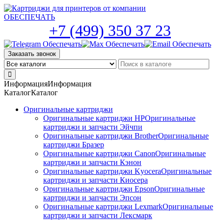
Skip
to
the
+7 (499) 350 37 23
content
Заказать звонок
Информация
Информация
Каталог
Каталог
Оригинальные картриджи
Оригинальные картриджи HP
Оригинальные
картриджи и запчасти Эйчпи
Оригинальные картриджи Brother
Оригинальные
картриджи Бразер
Оригинальные картриджи Canon
Оригинальные
картриджи и запчасти Кэнон
Оригинальные картриджи Kyocera
Оригинальные
картриджи и запчасти Киосера
Оригинальные картриджи Epson
Оригинальные
картриджи и запчасти Эпсон
Оригинальные картриджи Lexmark
Оригинальные
картриджи и запчасти Лексмарк