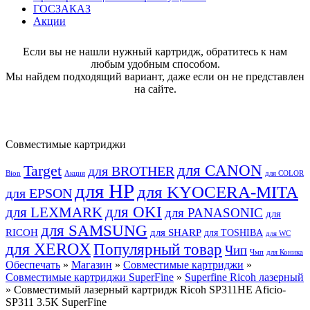
ГОСЗАКАЗ
Акции
Если вы не нашли нужный картридж, обратитесь к нам
любым удобным способом.
Мы найдем подходящий вариант, даже если он не представлен
на сайте.
Совместимые картриджи
для CANON
Target
для BROTHER
Bion
Акция
для COLOR
для HP
для KYOCERA-MITA
для EPSON
для OKI
для LEXMARK
для PANASONIC
для
для SAMSUNG
RICOH
для SHARP
для TOSHIBA
для WC
для XEROX
Популярный товар
Чип
Чмп
для Коника
Обеспечать
»
Магазин
»
Совместимые картриджи
»
Совместимые картриджи SuperFine
»
Superfine Ricoh лазерный
» Совместимый лазерный картридж Ricoh SP311HE Aficio-
SP311 3.5K SuperFine