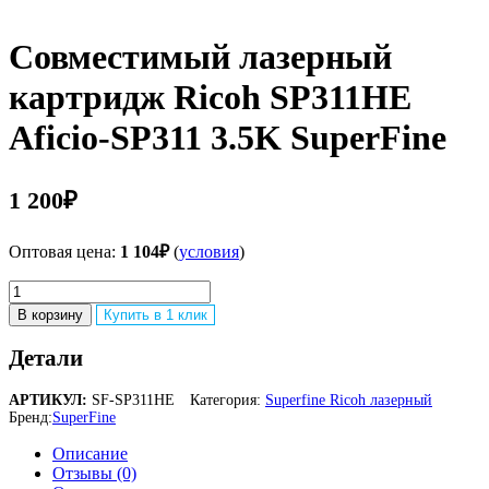
Совместимый лазерный
картридж Ricoh SP311HE
Aficio-SP311 3.5K SuperFine
1 200
₽
Оптовая цена:
1 104
₽
(
условия
)
Количество
товара
В корзину
Купить в 1 клик
Совместимый
лазерный
Детали
картридж
Ricoh
АРТИКУЛ:
SF-SP311HE
Категория:
Superfine Ricoh лазерный
SP311HE
Бренд:
SuperFine
Aficio-
SP311
Описание
3.5K
Отзывы (0)
SuperFine