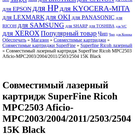
Bion
Акция
для COLOR
для HP
для KYOCERA-MITA
для EPSON
для OKI
для LEXMARK
для PANASONIC
для
для SAMSUNG
RICOH
для SHARP
для TOSHIBA
для WC
для XEROX
Популярный товар
Чип
Чмп
для Коника
Обеспечать
»
Магазин
»
Совместимые картриджи
»
Совместимые картриджи SuperFine
»
Superfine Ricoh лазерный
» Совместимый лазерный картридж SuperFine Ricoh MPC2503
Aficio-MPC2003/2004/2011/2503/2504 15K Black
Совместимый лазерный
картридж SuperFine Ricoh
MPC2503 Aficio-
MPC2003/2004/2011/2503/2504
15K Black