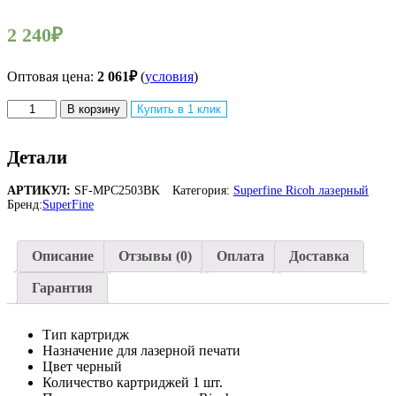
2 240
₽
Оптовая цена:
2 061
₽
(
условия
)
Количество
В корзину
Купить в 1 клик
товара
Совместимый
лазерный
Детали
картридж
SuperFine
АРТИКУЛ:
SF-MPC2503BK
Категория:
Superfine Ricoh лазерный
Ricoh
Бренд:
SuperFine
MPC2503
Aficio-
MPC2003/2004/2011/2503/2504
Описание
Отзывы (0)
Оплата
Доставка
15K
Black
Гарантия
Тип картридж
Назначение для лазерной печати
Цвет черный
Количество картриджей 1 шт.