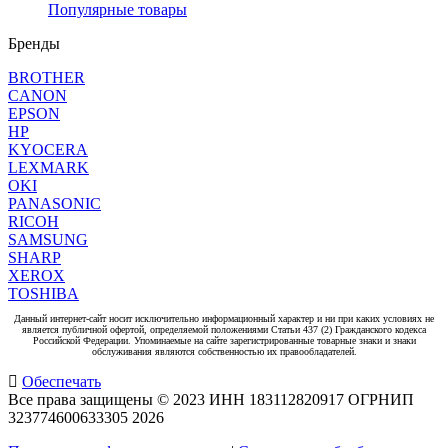
Популярные товары
Бренды
BROTHER
CANON
EPSON
HP
KYOCERA
LEXMARK
OKI
PANASONIC
RICOH
SAMSUNG
SHARP
XEROX
TOSHIBA
Данный интернет-сайт носит исключительно информационный характер и ни при каких условиях не
является публичной офертой, определяемой положениями Статьи 437 (2) Гражданского кодекса
Российской Федерации. Упоминаемые на сайте зарегистрированные товарные знаки и знаки
обслуживания являются собственностью их правообладателей.
Обеспечать
Все права защищены © 2023 ИНН 183112820917 ОГРНИП
323774600633305
2026