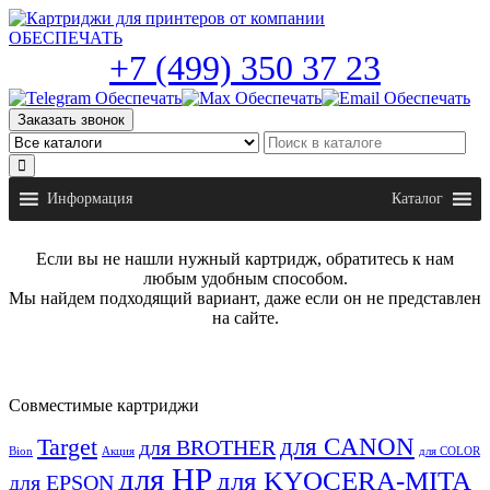
Skip
to
the
+7 (499) 350 37 23
content
Заказать звонок
Информация
Каталог
Если вы не нашли нужный картридж, обратитесь к нам
любым удобным способом.
Мы найдем подходящий вариант, даже если он не представлен
на сайте.
Совместимые картриджи
для CANON
Target
для BROTHER
Bion
Акция
для COLOR
для HP
для KYOCERA-MITA
для EPSON