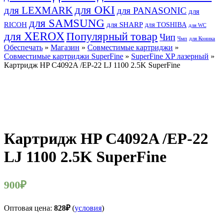
для OKI
для LEXMARK
для PANASONIC
для
для SAMSUNG
RICOH
для SHARP
для TOSHIBA
для WC
для XEROX
Популярный товар
Чип
Чмп
для Коника
Обеспечать
»
Магазин
»
Совместимые картриджи
»
Совместимые картриджи SuperFine
»
SuperFine XP лазерный
»
Картридж HP C4092A /EP-22 LJ 1100 2.5K SuperFine
Картридж HP C4092A /EP-22
LJ 1100 2.5K SuperFine
900
₽
Оптовая цена:
828
₽
(
условия
)