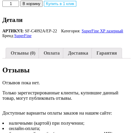
Количество
В корзину
Купить в 1 клик
товара
Картридж
HP
Детали
C4092A
/EP-
АРТИКУЛ:
SF-C4092A/EP-22
Категория:
SuperFine XP лазерный
22
Бренд:
SuperFine
LJ
1100
2.5K
Отзывы (0)
Оплата
Доставка
Гарантия
SuperFine
Отзывы
Отзывов пока нет.
Только зарегистрированные клиенты, купившие данный
товар, могут публиковать отзывы.
Доступные варианты оплаты заказов на нашем сайте:
наличными (картой) при получении;
онлайн-оплата;