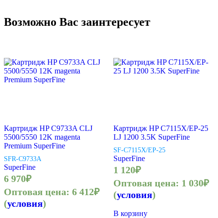
Возможно Вас заинтересует
Картридж HP C9733A CLJ
Картридж HP C7115X/EP-25
5500/5550 12K magenta
LJ 1200 3.5K SuperFine
Premium SuperFine
SF-C7115X/EP-25
SuperFine
SFR-C9733A
SuperFine
1 120
₽
6 970
₽
Оптовая цена:
1 030
₽
Оптовая цена:
6 412
₽
(
условия
)
(
условия
)
В корзину