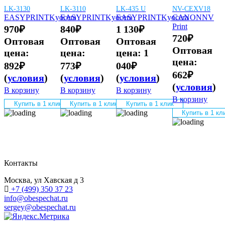
LK-3130
LK-3110
LK-435 U
NV-CEXV18
EASYPRINT
Kyocera
EASYPRINT
Kyocera
EASYPRINT
Kyocera
CANON
NV
Print
970
₽
840
₽
1 130
₽
720
₽
Оптовая
Оптовая
Оптовая
Оптовая
цена:
цена:
цена:
1
цена:
892
₽
773
₽
040
₽
662
₽
(
условия
)
(
условия
)
(
условия
)
(
условия
)
В корзину
В корзину
В корзину
В корзину
Купить в 1 клик
Купить в 1 клик
Купить в 1 клик
Купить в 1 кл
Контакты
Москва, ул Хавская д 3
+7 (499) 350 37 23
info@obespechat.ru
sergey@obespechat.ru