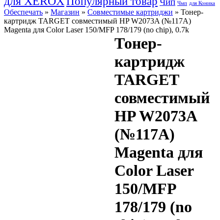
для XEROX
Популярный товар
Чип
Чмп
для Коника
Обеспечать
»
Магазин
»
Совместимые картриджи
» Тонер-
картридж TARGET совместимый HP W2073A (№117A)
Magenta для Color Laser 150/MFP 178/179 (no chip), 0.7k
Тонер-
картридж
TARGET
совместимый
HP W2073A
(№117A)
Magenta для
Color Laser
150/MFP
178/179 (no