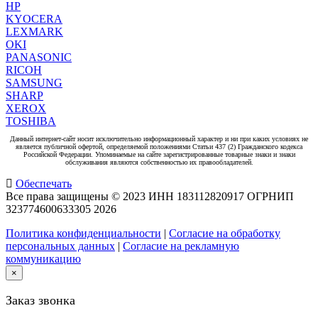
HP
KYOCERA
LEXMARK
OKI
PANASONIC
RICOH
SAMSUNG
SHARP
XEROX
TOSHIBA
Данный интернет-сайт носит исключительно информационный характер и ни при каких условиях не
является публичной офертой, определяемой положениями Статьи 437 (2) Гражданского кодекса
Российской Федерации. Упоминаемые на сайте зарегистрированные товарные знаки и знаки
обслуживания являются собственностью их правообладателей.
Обеспечать
Все права защищены © 2023 ИНН 183112820917 ОГРНИП
323774600633305
2026
Политика конфиденциальности
|
Согласие на обработку
персональных данных
|
Согласие на рекламную
коммуникацию
×
Заказ звонка