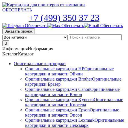
Skip
to
the
+7 (499) 350 37 23
content
Заказать звонок
Информация
Информация
Каталог
Каталог
Оригинальные картриджи
Оригинальные картриджи HP
Оригинальные
картриджи и запчасти Эйчпи
Оригинальные картриджи Brother
Оригинальные
картриджи Бразер
Оригинальные картриджи Canon
Оригинальные
картриджи и запчасти Кэнон
Оригинальные картриджи Kyocera
Оригинальные
картриджи и запчасти Киосера
Оригинальные картриджи Epson
Оригинальные
картриджи и запчасти Эпсон
Оригинальные картриджи Lexmark
Оригинальные
картриджи и запчасти Лексмарк