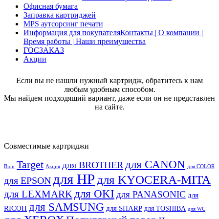
Офисная бумага
Заправка картриджей
MPS аутсорсинг печати
Информация для покупателя
Контакты | О компании |
Время работы | Наши преимущества
ГОСЗАКАЗ
Акции
Если вы не нашли нужный картридж, обратитесь к нам
любым удобным способом.
Мы найдем подходящий вариант, даже если он не представлен
на сайте.
Совместимые картриджи
для CANON
Target
для BROTHER
Bion
Акция
для COLOR
для HP
для KYOCERA-MITA
для EPSON
для OKI
для LEXMARK
для PANASONIC
для
для SAMSUNG
RICOH
для SHARP
для TOSHIBA
для WC