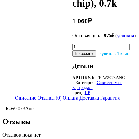
chip), 0.7k
1 060
₽
Оптовая цена:
975
₽
(
условия
)
Количество
товара
В корзину
Купить в 1 клик
Тонер-
картридж
Детали
TARGET
совместимый
АРТИКУЛ:
TR-W2073ANC
HP
Категория:
Совместимые
W2073A
картриджи
(№117A)
Бренд:
HP
Magenta
Описание
Отзывы (0)
Оплата
Доставка
Гарантия
для
Color
TR-W2073Anc
Laser
150/MFP
Отзывы
178/179
(no
Отзывов пока нет.
chip),