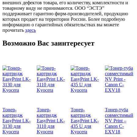
внешних дефектов товара, его количеству, комплектности и
товарному виду не принимаются. ООО “ЭСТЭ”
поддерживает гарантию фирм-производителей, продукцию
которых продает на территории России. Более подробную
информацию о гарантийных обязательствах вы можете
прочитать
здесь
Возможно Вас заинтересует
Тонер-
Тонер-
Тонер-
Тонер-туба
картридж
картридж
картридж
совместимый
EasyPrint LK-
EasyPrint LK-
EasyPrint LK-
NV Print –
3130 для
3110 для
435 U для
Canon C-
Kyocera
Kyocera
Kyocera
EXV18