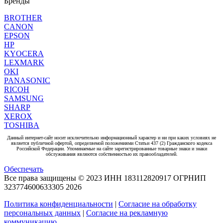
Бренды
BROTHER
CANON
EPSON
HP
KYOCERA
LEXMARK
OKI
PANASONIC
RICOH
SAMSUNG
SHARP
XEROX
TOSHIBA
Данный интернет-сайт носит исключительно информационный характер и ни при каких условиях не
является публичной офертой, определяемой положениями Статьи 437 (2) Гражданского кодекса
Российской Федерации. Упоминаемые на сайте зарегистрированные товарные знаки и знаки
обслуживания являются собственностью их правообладателей.
Обеспечать
Все права защищены © 2023 ИНН 183112820917 ОГРНИП
323774600633305
2026
Политика конфиденциальности
|
Согласие на обработку
персональных данных
|
Согласие на рекламную
коммуникацию