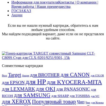
Информация для покупателя
Контакты | О компании |
Время работы | Наши преимущества
ГОСЗАКАЗ
Акции
Если вы не нашли нужный картридж, обратитесь к нам
любым удобным способом.
Мы найдем подходящий вариант, даже если он не представлен
на сайте.
Совместимые картриджи
для CANON
Target
для BROTHER
Bion
Акция
для COLOR
для HP
для KYOCERA-MITA
для EPSON
для OKI
для LEXMARK
для PANASONIC
для
для SAMSUNG
RICOH
для SHARP
для TOSHIBA
для WC
для XEROX
Популярный товар
Чип
Чмп
для Коника