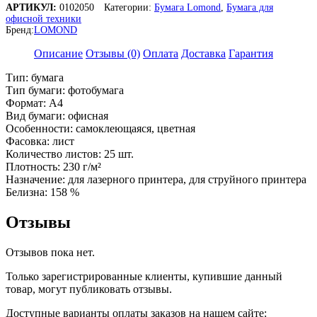
АРТИКУЛ:
0102050
Категории:
Бумага Lomond
,
Бумага для
Матовая,
офисной техники
230г/
Бренд:
LOMOND
м2,A4
(21X29,7см)/25л.
Описание
Отзывы (0)
Оплата
Доставка
Гарантия
для
струйной
Тип: бумага
печати
Тип бумаги: фотобумага
Формат: A4
Вид бумаги: офисная
Особенности: самоклеющаяся, цветная
Фасовка: лист
Количество листов: 25 шт.
Плотность: 230 г/м²
Назначение: для лазерного принтера, для струйного принтера
Белизна: 158 %
Отзывы
Отзывов пока нет.
Только зарегистрированные клиенты, купившие данный
товар, могут публиковать отзывы.
Доступные варианты оплаты заказов на нашем сайте: