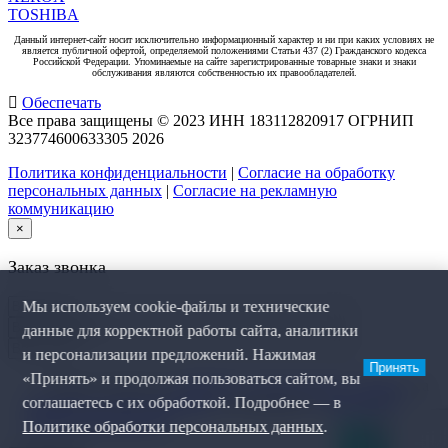
TOSHIBA
Данный интернет-сайт носит исключительно информационный характер и ни при каких условиях не
является публичной офертой, определяемой положениями Статьи 437 (2) Гражданского кодекса
Российской Федерации. Упоминаемые на сайте зарегистрированные товарные знаки и знаки
обслуживания являются собственностью их правообладателей.
Обеспечать
Все права защищены © 2023 ИНН 183112820917 ОГРНИП
323774600633305
2026
Политика конфиденциальности
|
Согласие на обработку
персональных данных
|
Согласие на рекламную
коммуникацию
×
Заказ звонка
Мы используем cookie-файлы и технические
данные для корректной работы сайта, аналитики
и персонализации предложений. Нажимая
Принять
«Принять» и продолжая пользоваться сайтом, вы
Я даю согласие на
обработку персональных данных
, на
соглашаетесь с их обработкой. Подробнее — в
рекламную коммуникацию
и соглашаюсь с
политикой
конфиденциальности
.
Политике обработки персональных данных
.
0