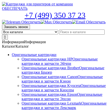
Skip
to
the
+7 (499) 350 37 23
content
Заказать звонок
Информация
Информация
Каталог
Каталог
Оригинальные картриджи
Оригинальные картриджи HP
Оригинальные
картриджи и запчасти Эйчпи
Оригинальные картриджи Brother
Оригинальные
картриджи Бразер
Оригинальные картриджи Canon
Оригинальные
картриджи и запчасти Кэнон
Оригинальные картриджи Kyocera
Оригинальные
картриджи и запчасти Киосера
Оригинальные картриджи Epson
Оригинальные
картриджи и запчасти Эпсон
Оригинальные картриджи Lexmark
Оригинальные
картриджи и запчасти Лексмарк