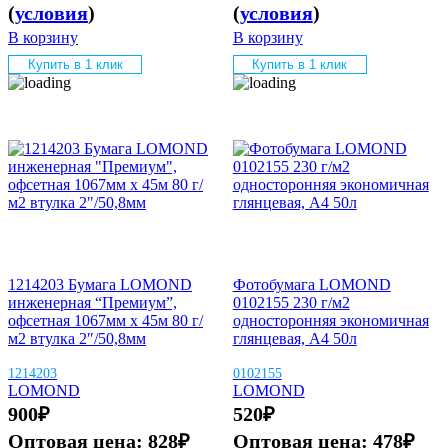
(
условия
)
(
условия
)
В корзину
В корзину
Купить в 1 клик
Купить в 1 клик
1214203 Бумага LOMOND
Фотобумага LOMOND
инженерная “Премиум”,
0102155 230 г/м2
офсетная 1067мм х 45м 80 г/
односторонняя экономичная
м2 втулка 2″/50,8мм
глянцевая, А4 50л
1214203
0102155
LOMOND
LOMOND
900
₽
520
₽
Оптовая цена:
828
₽
Оптовая цена:
478
₽