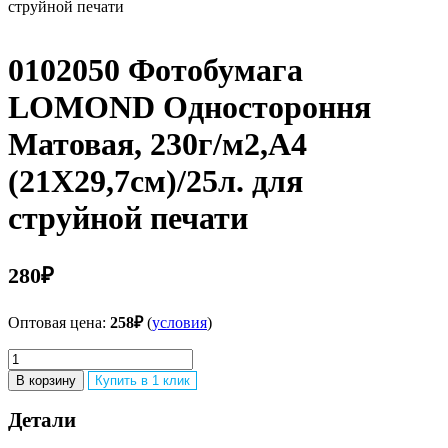
струйной печати
0102050 Фотобумага
LOMOND Одностороння
Матовая, 230г/м2,A4
(21X29,7см)/25л. для
струйной печати
280
₽
Оптовая цена:
258
₽
(
условия
)
Количество
товара
В корзину
Купить в 1 клик
0102050
Фотобумага
Детали
LOMOND
Одностороння