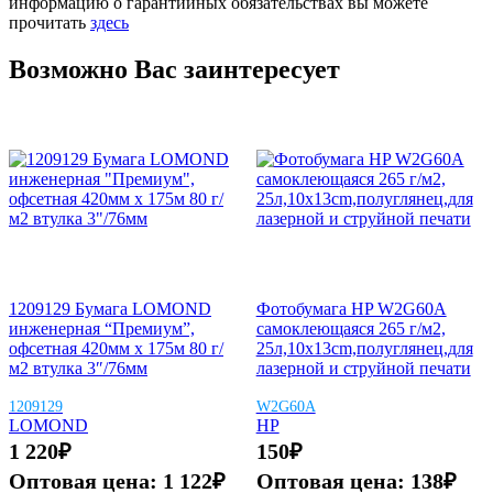
информацию о гарантийных обязательствах вы можете
прочитать
здесь
Возможно Вас заинтересует
1209129 Бумага LOMOND
Фотобумага HP W2G60A
инженерная “Премиум”,
самоклеющаяся 265 г/м2,
офсетная 420мм х 175м 80 г/
25л,10x13cm,полуглянец,для
м2 втулка 3″/76мм
лазерной и струйной печати
1209129
W2G60A
LOMOND
HP
1 220
₽
150
₽
Оптовая цена:
1 122
₽
Оптовая цена:
138
₽