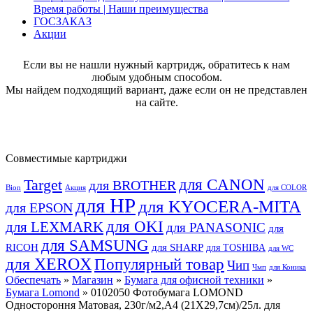
Время работы | Наши преимущества
ГОСЗАКАЗ
Акции
Если вы не нашли нужный картридж, обратитесь к нам
любым удобным способом.
Мы найдем подходящий вариант, даже если он не представлен
на сайте.
Совместимые картриджи
для CANON
Target
для BROTHER
Bion
Акция
для COLOR
для HP
для KYOCERA-MITA
для EPSON
для OKI
для LEXMARK
для PANASONIC
для
для SAMSUNG
RICOH
для SHARP
для TOSHIBA
для WC
для XEROX
Популярный товар
Чип
Чмп
для Коника
Обеспечать
»
Магазин
»
Бумага для офисной техники
»
Бумага Lomond
» 0102050 Фотобумага LOMOND
Одностороння Матовая, 230г/м2,A4 (21X29,7см)/25л. для