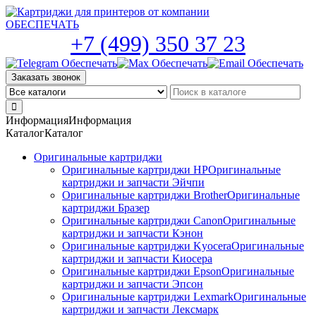
Skip
to
the
+7 (499) 350 37 23
content
Заказать звонок
Информация
Информация
Каталог
Каталог
Оригинальные картриджи
Оригинальные картриджи HP
Оригинальные
картриджи и запчасти Эйчпи
Оригинальные картриджи Brother
Оригинальные
картриджи Бразер
Оригинальные картриджи Canon
Оригинальные
картриджи и запчасти Кэнон
Оригинальные картриджи Kyocera
Оригинальные
картриджи и запчасти Киосера
Оригинальные картриджи Epson
Оригинальные
картриджи и запчасти Эпсон
Оригинальные картриджи Lexmark
Оригинальные
картриджи и запчасти Лексмарк