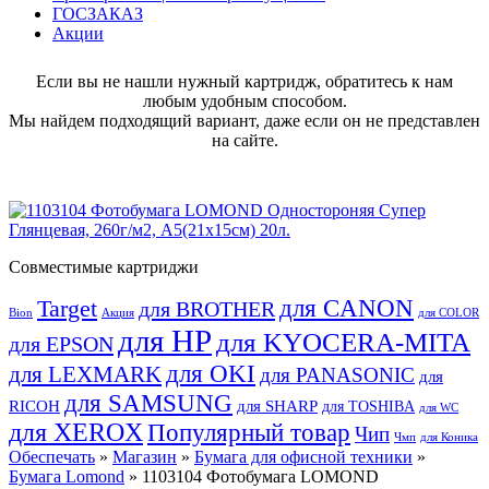
ГОСЗАКАЗ
Акции
Если вы не нашли нужный картридж, обратитесь к нам
любым удобным способом.
Мы найдем подходящий вариант, даже если он не представлен
на сайте.
Совместимые картриджи
для CANON
Target
для BROTHER
Bion
Акция
для COLOR
для HP
для KYOCERA-MITA
для EPSON
для OKI
для LEXMARK
для PANASONIC
для
для SAMSUNG
RICOH
для SHARP
для TOSHIBA
для WC
для XEROX
Популярный товар
Чип
Чмп
для Коника
Обеспечать
»
Магазин
»
Бумага для офисной техники
»
Бумага Lomond
» 1103104 Фотобумага LOMOND