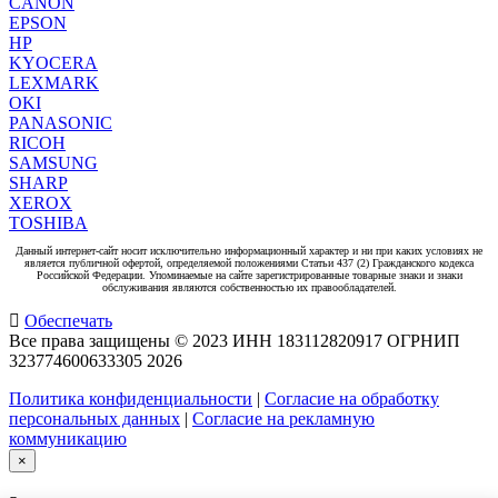
CANON
EPSON
HP
KYOCERA
LEXMARK
OKI
PANASONIC
RICOH
SAMSUNG
SHARP
XEROX
TOSHIBA
Данный интернет-сайт носит исключительно информационный характер и ни при каких условиях не
является публичной офертой, определяемой положениями Статьи 437 (2) Гражданского кодекса
Российской Федерации. Упоминаемые на сайте зарегистрированные товарные знаки и знаки
обслуживания являются собственностью их правообладателей.
Обеспечать
Все права защищены © 2023 ИНН 183112820917 ОГРНИП
323774600633305
2026
Политика конфиденциальности
|
Согласие на обработку
персональных данных
|
Согласие на рекламную
коммуникацию
×