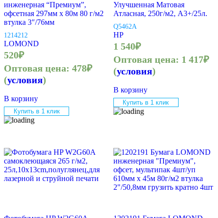
инженерная “Премиум”,
Улучшенная Матовая
офсетная 297мм х 80м 80 г/м2
Атласная, 250г/м2, A3+/25л.
втулка 3″/76мм
Q5462A
HP
1214212
LOMOND
1 540
₽
520
₽
Оптовая цена:
1 417
₽
Оптовая цена:
478
₽
(
условия
)
(
условия
)
В корзину
В корзину
Купить в 1 клик
Купить в 1 клик