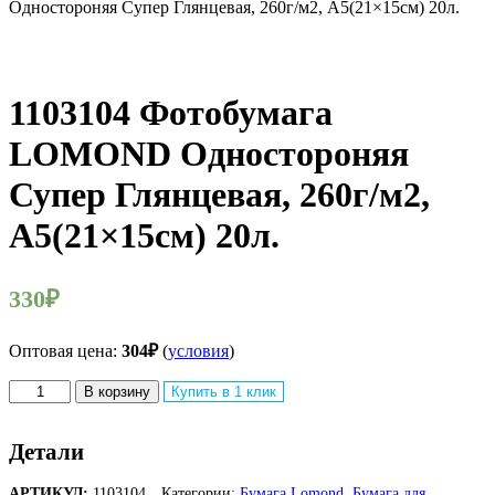
Одностороняя Супер Глянцевая, 260г/м2, A5(21×15см) 20л.
1103104 Фотобумага
LOMOND Одностороняя
Супер Глянцевая, 260г/м2,
A5(21×15см) 20л.
330
₽
Оптовая цена:
304
₽
(
условия
)
Количество
В корзину
Купить в 1 клик
товара
1103104
Фотобумага
Детали
LOMOND
Одностороняя
АРТИКУЛ:
1103104
Категории:
Бумага Lomond
,
Бумага для