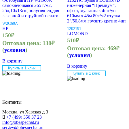
Фотобумага HP W2G60A
1202191 Бумага LOMOND
самоклеющаяся 265 г/м2,
инженерная “Премиум”,
25л,10x13cm,полуглянец,для
офсет, мультипак 4шт/уп
лазерной и струйной печати
610мм х 45м 80г/м2 втулка
2″/50,8мм грузить кратно 4шт
W2G60A
HP
1202191
LOMOND
150
₽
510
₽
Оптовая цена:
138
₽
Оптовая цена:
469
₽
(
условия
)
(
условия
)
В корзину
В корзину
Купить в 1 клик
Купить в 1 клик
Контакты
Москва, ул Хавская д 3
+7 (499) 350 37 23
info@obespechat.ru
sergey@obespechat.ru