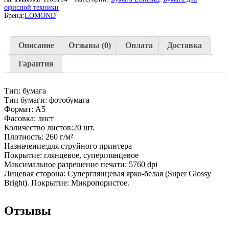
Супер
офисной техники
Глянцевая,
Бренд:
LOMOND
260г/
м2,
A5(21x15см)
Описание
Отзывы (0)
Оплата
Доставка
20л.
Гарантия
Тип: бумага
Тип бумаги: фотобумага
Формат: A5
Фасовка: лист
Количество листов:20 шт.
Плотность: 260 г/м²
Назначение:для струйного принтера
Покрытие: глянцевое, суперглянцевое
Максимальное разрешение печати: 5760 dpi
Лицевая сторона: Суперглянцевая ярко-белая (Super Glossy
Bright). Покрытие: Микропористое.
Отзывы