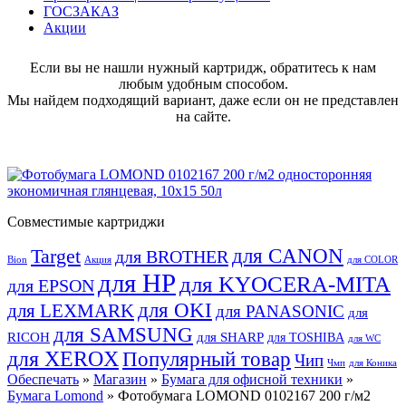
ГОСЗАКАЗ
Акции
Если вы не нашли нужный картридж, обратитесь к нам
любым удобным способом.
Мы найдем подходящий вариант, даже если он не представлен
на сайте.
Совместимые картриджи
для CANON
Target
для BROTHER
Bion
Акция
для COLOR
для HP
для KYOCERA-MITA
для EPSON
для OKI
для LEXMARK
для PANASONIC
для
для SAMSUNG
RICOH
для SHARP
для TOSHIBA
для WC
для XEROX
Популярный товар
Чип
Чмп
для Коника
Обеспечать
»
Магазин
»
Бумага для офисной техники
»
Бумага Lomond
» Фотобумага LOMOND 0102167 200 г/м2