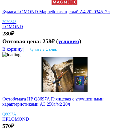
Бумага LOMOND Magnetic глянцевый A4 2020345, 2л
2020345
LOMOND
280
₽
Оптовая цена:
258
₽
(
условия
)
В корзину
Купить в 1 клик
Фотобумага HP Q8697A Глянцевая с улучшенными
характеристиками A3 250г/м2 20л
Q8697A
HP
LOMOND
570
₽