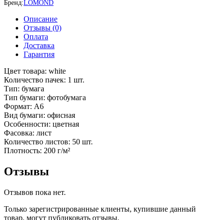
Бренд:
LOMOND
односторонняя
экономичная
Описание
глянцевая,
Отзывы (0)
10х15
Оплата
50л
Доставка
Гарантия
Цвет товара: white
Количество пачек: 1 шт.
Тип: бумага
Тип бумаги: фотобумага
Формат: A6
Вид бумаги: офисная
Особенности: цветная
Фасовка: лист
Количество листов: 50 шт.
Плотность: 200 г/м²
Отзывы
Отзывов пока нет.
Только зарегистрированные клиенты, купившие данный
товар, могут публиковать отзывы.