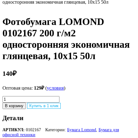
односторонняя экономичная глянцевая, 10х15 50л
Фотобумага LOMOND
0102167 200 г/м2
односторонняя экономичная
глянцевая, 10х15 50л
140
₽
Оптовая цена:
129
₽
(
условия
)
Количество
товара
В корзину
Купить в 1 клик
Фотобумага
LOMOND
Детали
0102167
200
АРТИКУЛ:
0102167
Категории:
Бумага Lomond
,
Бумага для
г/
офисной техники
м2