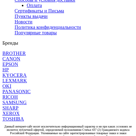
Оплата
Сертификаты и Письма
Пункты выдачи
Новости
Политика конфиденциальности
Популярные товары
Бренды
BROTHER
CANON
EPSON
HP
KYOCERA
LEXMARK
OKI
PANASONIC
RICOH
SAMSUNG
SHARP
XEROX
TOSHIBA
Данный интернет-сайт носит исключительно информационный характер и ни при каких условиях не
является публичной офертой, определяемой положениями Статьи 437 (2) Гражданского кодекса
Российской Федерации. Упоминаемые на сайте зарегистрированные товарные знаки и знаки