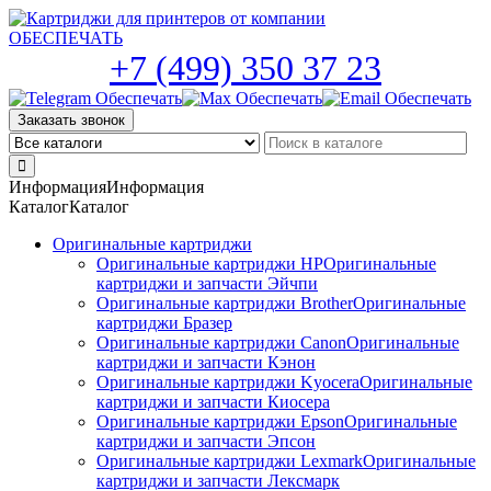
Skip
to
the
+7 (499) 350 37 23
content
Заказать звонок
Информация
Информация
Каталог
Каталог
Оригинальные картриджи
Оригинальные картриджи HP
Оригинальные
картриджи и запчасти Эйчпи
Оригинальные картриджи Brother
Оригинальные
картриджи Бразер
Оригинальные картриджи Canon
Оригинальные
картриджи и запчасти Кэнон
Оригинальные картриджи Kyocera
Оригинальные
картриджи и запчасти Киосера
Оригинальные картриджи Epson
Оригинальные
картриджи и запчасти Эпсон
Оригинальные картриджи Lexmark
Оригинальные
картриджи и запчасти Лексмарк