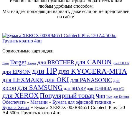
Если вы не нашли нужный картридж, обратитесь к нам
любым удобным способом.
Мы найдем подходящий вариант, даже если он не представлен
на сайте.
Совместимые картриджи
для CANON
Target
для BROTHER
Bion
Акция
для COLOR
для HP
для KYOCERA-MITA
для EPSON
для OKI
для LEXMARK
для PANASONIC
для
для SAMSUNG
RICOH
для SHARP
для TOSHIBA
для WC
для XEROX
Популярный товар
Чип
Чмп
для Коника
Обеспечать
»
Магазин
»
Бумага для офисной техники
»
Бумага Xerox
» Бумага XEROX 003R94651 Colotech Plus 120
A4 500л. Грузить кратно 4шт