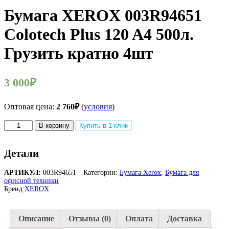
Бумага XEROX 003R94651
Colotech Plus 120 A4 500л.
Грузить кратно 4шт
3 000
₽
Оптовая цена:
2 760
₽
(
условия
)
Количество
В корзину
Купить в 1 клик
товара
Бумага
XEROX
Детали
003R94651
Colotech
АРТИКУЛ:
003R94651
Категории:
Бумага Xerox
,
Бумага для
Plus
офисной техники
120
Бренд:
XEROX
A4
500л.
Грузить
Описание
Отзывы (0)
Оплата
Доставка
кратно