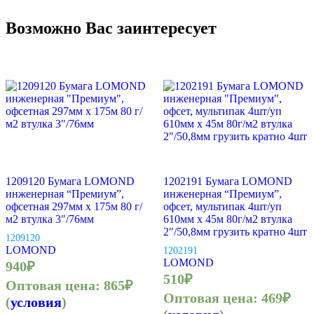
Возможно Вас заинтересует
1209120 Бумага LOMOND
1202191 Бумага LOMOND
инженерная “Премиум”,
инженерная “Премиум”,
офсетная 297мм х 175м 80 г/
офсет, мультипак 4шт/уп
м2 втулка 3″/76мм
610мм х 45м 80г/м2 втулка
2″/50,8мм грузить кратно 4шт
1209120
LOMOND
1202191
LOMOND
940
₽
510
₽
Оптовая цена:
865
₽
Оптовая цена:
469
₽
(
условия
)