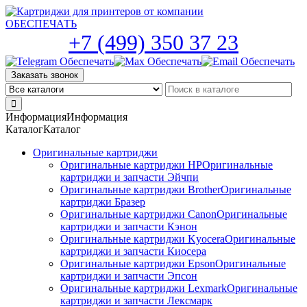
Skip
to
the
+7 (499) 350 37 23
content
Заказать звонок
Информация
Информация
Каталог
Каталог
Оригинальные картриджи
Оригинальные картриджи HP
Оригинальные
картриджи и запчасти Эйчпи
Оригинальные картриджи Brother
Оригинальные
картриджи Бразер
Оригинальные картриджи Canon
Оригинальные
картриджи и запчасти Кэнон
Оригинальные картриджи Kyocera
Оригинальные
картриджи и запчасти Киосера
Оригинальные картриджи Epson
Оригинальные
картриджи и запчасти Эпсон
Оригинальные картриджи Lexmark
Оригинальные
картриджи и запчасти Лексмарк