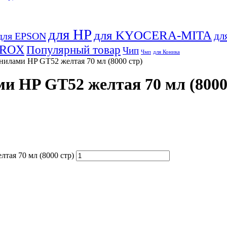
для HP
для KYOCERA-MITA
дл
для EPSON
EROX
Популярный товар
Чип
Чмп
для Коника
илами HP GT52 желтая 70 мл (8000 стр)
 HP GT52 желтая 70 мл (8000
тая 70 мл (8000 стр)