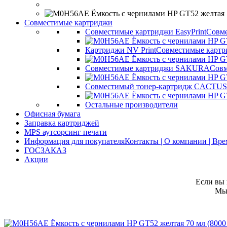
Совместимые картриджи
Совместимые картриджи EasyPrint
Совме
Картриджи NV Print
Совместимые картр
Совместимые картриджи SAKURA
Совм
Совместимый тонер-картридж CACTUS
Остальные производители
Офисная бумага
Заправка картриджей
MPS аутсорсинг печати
Информация для покупателя
Контакты | О компании | Вр
ГОСЗАКАЗ
Акции
Если вы 
Мы 