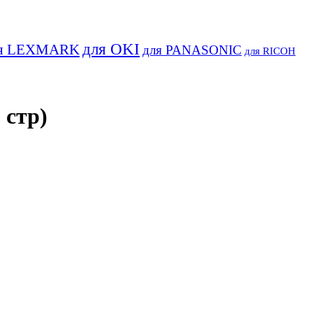
для OKI
я LEXMARK
для PANASONIC
для RICOH
 стр)