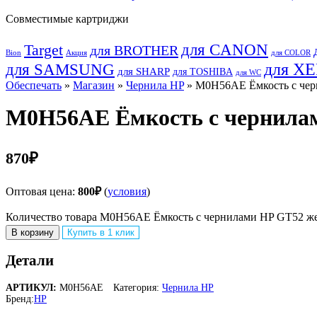
Совместимые картриджи
для CANON
Target
для BROTHER
Bion
Акция
для COLOR
для SAMSUNG
для X
для SHARP
для TOSHIBA
для WC
Обеспечать
»
Магазин
»
Чернила HP
» M0H56AE Ёмкость с черн
M0H56AE Ёмкость с чернилами
870
₽
Оптовая цена:
800
₽
(
условия
)
Количество товара M0H56AE Ёмкость с чернилами HP GT52 жел
В корзину
Купить в 1 клик
Детали
АРТИКУЛ:
M0H56AE
Категория:
Чернила HP
Бренд:
HP