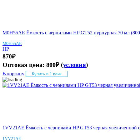
M0H55AE Ёмкость с чернилами HP GT52 пурпурная 70 мл (800
M0H55AE
HP
870
₽
Оптовая цена:
800
₽
(
условия
)
В корзину
Купить в 1 клик
1VV21AE Ёмкость с чернилами HP GT53 черная увеличенной ем
1VV21AE