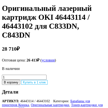
Оригинальный лазерный
картридж OKI 46443114 /
46443102 для C833DN,
C843DN
28 710
₽
Оптовая цена:
26 413
₽
(
условия
)
В наличии
Количество
товара
В корзину
Купить в 1 клик
Оригинальный
лазерный
Детали
картридж
OKI
АРТИКУЛ:
46443114 / 46443102
Категории:
Барабаны для
46443114
принтеров Коника
,
Оригинальные картриджи
,
Тонер-картриджи для
/