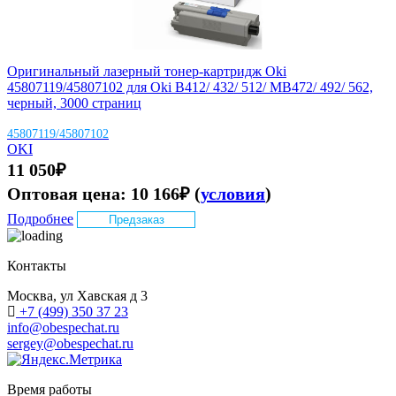
Оригинальный лазерный тонер-картридж Oki
45807119/45807102 для Oki B412/ 432/ 512/ MB472/ 492/ 562,
черный, 3000 страниц
45807119/45807102
OKI
11 050
₽
Оптовая цена:
10 166
₽
(
условия
)
Подробнее
Предзаказ
Контакты
Москва, ул Хавская д 3
+7 (499) 350 37 23
info@obespechat.ru
sergey@obespechat.ru
Время работы