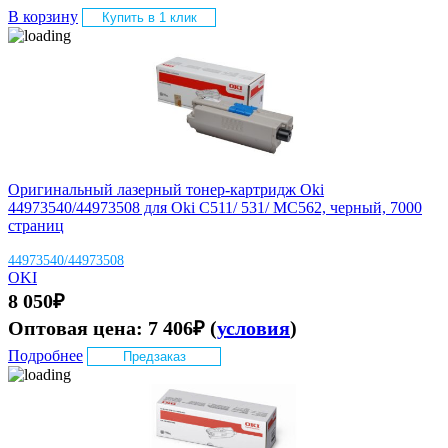
В корзину
Купить в 1 клик
Оригинальный лазерный тонер-картридж Oki
44973540/44973508 для Oki C511/ 531/ MC562, черный, 7000
страниц
44973540/44973508
OKI
8 050
₽
Оптовая цена:
7 406
₽
(
условия
)
Подробнее
Предзаказ