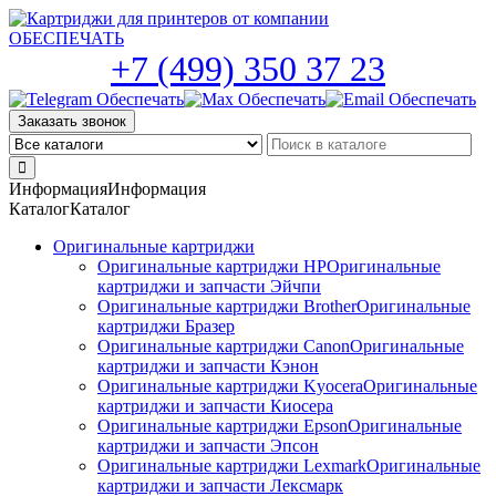
Skip
to
the
+7 (499) 350 37 23
content
Заказать звонок
Информация
Информация
Каталог
Каталог
Оригинальные картриджи
Оригинальные картриджи HP
Оригинальные
картриджи и запчасти Эйчпи
Оригинальные картриджи Brother
Оригинальные
картриджи Бразер
Оригинальные картриджи Canon
Оригинальные
картриджи и запчасти Кэнон
Оригинальные картриджи Kyocera
Оригинальные
картриджи и запчасти Киосера
Оригинальные картриджи Epson
Оригинальные
картриджи и запчасти Эпсон
Оригинальные картриджи Lexmark
Оригинальные
картриджи и запчасти Лексмарк