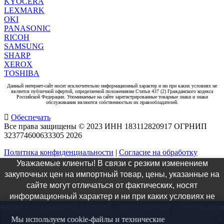
KYOCERA
LEXMARK
OKI
PANASONIC
RICOH
SAMSUNG
SHARP
XEROX
TOSHIBA
Данный интернет-сайт носит исключительно информационный характер и ни при каких условиях не
является публичной офертой, определяемой положениями Статьи 437 (2) Гражданского кодекса
Российской Федерации. Упоминаемые на сайте зарегистрированные товарные знаки и знаки
обслуживания являются собственностью их правообладателей.
Обеспечать
Все права защищены © 2023 ИНН 183112820917 ОГРНИП
323774600633305
2026
Политика конфиденциальности
|
Согласие на обработку
персональных данных
|
Согласие на рекламную
Уважаемые клиенты! В связи с резким изменением
коммуникацию
закупочных цен на импортный товар, цены, указанные на
×
сайте могут отличаться от фактических, носят
информационный характер и ни при каких условиях не
Заказ звонка
являются публичной офертой, определяемой положениями
Статьи 437 ГК РФ. Актуальную информацию о стоимости и
Мы используем cookie-файлы и технические