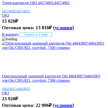
Тонер-картридж OKI 44574805/44574802
44574805/44574802
OKI
15 020
₽
Оптовая цена:
13 818
₽
(
условия
)
В корзину
Купить в 1 клик
Оригинальный лазерный картридж Oki 44643007/44643003
для Oki C801/821, голубой, 7300 страниц
44643007/44643003
OKI
23 920
₽
Оптовая цена:
22 006
₽
(
условия
)