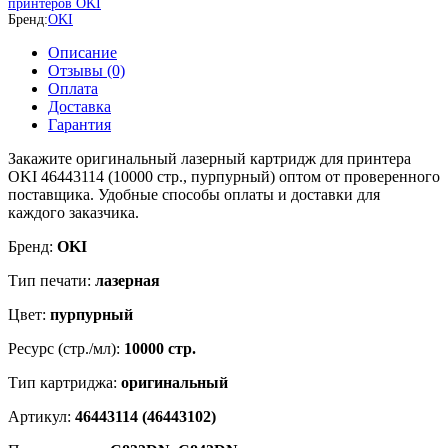
принтеров OKI
46443102
Бренд:
OKI
для
C833DN,
Описание
C843DN
Отзывы (0)
Оплата
Доставка
Гарантия
Закажите оригинальный лазерный картридж для принтера
OKI 46443114 (10000 стр., пурпурный) оптом от проверенного
поставщика. Удобные способы оплаты и доставки для
каждого заказчика.
Бренд:
OKI
Тип печати:
лазерная
Цвет:
пурпурный
Ресурс (стр./мл):
10000 стр.
Тип картриджа:
оригинальный
Артикул:
46443114 (46443102)